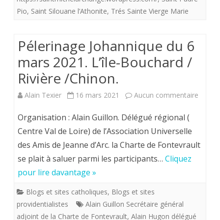
Pio
,
Saint Silouane l’Athonite
,
Trés Sainte Vierge Marie
le
blog
Pélerinage Johannique du 6
de
mars 2021. L’île-Bouchard /
Saint-
Rivière /Chinon.
Michel
sur
Alain Texier
16 mars 2021
Aucun commentaire
Archange.
Péleri
Organisation : Alain Guillon. Délégué régional (
Johann
Centre Val de Loire) de l’Association Universelle
des Amis de Jeanne d’Arc. la Charte de Fontevrault
du
se plait à saluer parmi les participants…
Cliquez
6
pour lire davantage »
mars
Blogs et sites catholiques
,
Blogs et sites
2021.
providentialistes
Alain Guillon Secrétaire général
L’île-
adjoint de la Charte de Fontevrault
,
Alain Hugon délégué