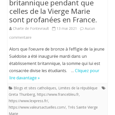
britannique pendant que
celles de la Vierge Marie
sont profanées en France.
Charte de Fontevrault
13 mai 2021
Aucun
sur
commentaire
Une
Alors que l’oeuvre de bronze à l’effigie de la jeune
statue
Suédoise a été inaugurée mardi dans un
établissement britannique, la somme qui lui est
de
consacrée divise les étudiants. …
Cliquez pour
Greta
lire davantage »
Thunberg
Blogs et sites catholiques
,
Limites de la république
provoque
Greta Thunberg
,
https://www.francebleu.fr
,
des
https://www.lexpress.fr/
,
https://www.valeursactuelles.com/
,
Trés Sainte Vierge
remous
Marie