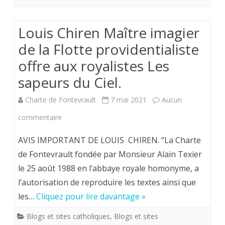
dans
une
Louis Chiren Maître imagier
université
de la Flotte providentialiste
britannique
offre aux royalistes Les
pendant
sapeurs du Ciel.
que
Charte de Fontevrault
7 mai 2021
Aucun
celles
sur
commentaire
de
Louis
AVIS IMPORTANT DE LOUIS CHIREN. “La Charte
la
Chiren
de Fontevrault fondée par Monsieur Alain Texier
Vierge
le 25 août 1988 en l’abbaye royale homonyme, a
Maître
l’autorisation de reproduire les textes ainsi que
Marie
imagier
les…
Cliquez pour lire davantage »
sont
de
Blogs et sites catholiques
,
Blogs et sites
profanées
la