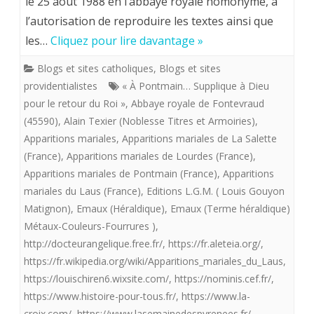
le 25 août 1988 en l’abbaye royale homonyme, a
Maître
l’autorisation de reproduire les textes ainsi que
imagier
les…
Cliquez pour lire davantage »
de
Blogs et sites catholiques
,
Blogs et sites
la
providentialistes
« À Pontmain… Supplique à Dieu
Flotte
pour le retour du Roi »
,
Abbaye royale de Fontevraud
(45590)
,
Alain Texier (Noblesse Titres et Armoiries)
,
providentialiste
Apparitions mariales
,
Apparitions mariales de La Salette
offre
(France)
,
Apparitions mariales de Lourdes (France)
,
Apparitions mariales de Pontmain (France)
,
Apparitions
aux
mariales du Laus (France)
,
Editions L.G.M. ( Louis Gouyon
royalistes
Matignon)
,
Emaux (Héraldique)
,
Emaux (Terme héraldique)
“A
Métaux-Couleurs-Fourrures )
,
http://docteurangelique.free.fr/
,
https://fr.aleteia.org/
,
Jésus
https://fr.wikipedia.org/wiki/Apparitions_mariales_du_Laus
,
par
https://louischiren6.wixsite.com/
,
https://nominis.cef.fr/
,
https://www.histoire-pour-tous.fr/
,
https://www.la-
Marie
croix.com/
,
https://www.lasemainedespyrenees.fr/
,