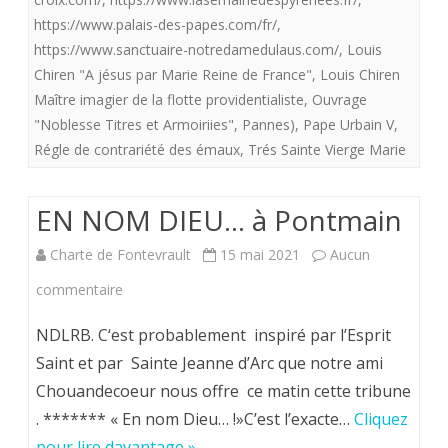
Reine
https://www.palais-des-papes.com/fr/
,
de
https://www.sanctuaire-notredamedulaus.com/
,
Louis
Chiren "A jésus par Marie Reine de France"
,
Louis Chiren
France “
Maître imagier de la flotte providentialiste
,
Ouvrage
"Noblesse Titres et Armoiriies"
,
Pannes)
,
Pape Urbain V
,
Régle de contrariété des émaux
,
Trés Sainte Vierge Marie
EN NOM DIEU… à Pontmain
Charte de Fontevrault
15 mai 2021
Aucun
sur
commentaire
EN
NDLRB. C‘est probablement inspiré par l’Esprit
NOM
Saint et par Sainte Jeanne d’Arc que notre ami
Chouandecoeur nous offre ce matin cette tribune
DIEU…
. ******* « En nom Dieu… !»C’est l’exacte…
Cliquez
à
pour lire davantage »