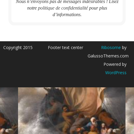
Nous n’envoyons pas de messages indésirables ! Lisez
notre
politique de confidentialité
pour plus
d’informations.
Copyright 2015
Footer text center
Ribosome
by
GalussoThemes.com
Powered by
WordPress