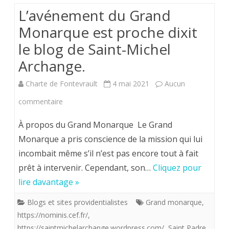
L’avénement du Grand
Monarque est proche dixit
le blog de Saint-Michel
Archange.
Charte de Fontevrault
4 mai 2021
Aucun
sur
commentaire
L’avénement
À propos du Grand Monarque Le Grand
du
Monarque a pris conscience de la mission qui lui
incombait même s’il n’est pas encore tout à fait
Grand
prêt à intervenir. Cependant, son…
Cliquez pour
Monarque
lire davantage »
est
Blogs et sites providentialistes
Grand monarque
,
proche
https://nominis.cef.fr/
,
dixit
https://saintmichelarchange.wordpress.com/
,
Saint Padre