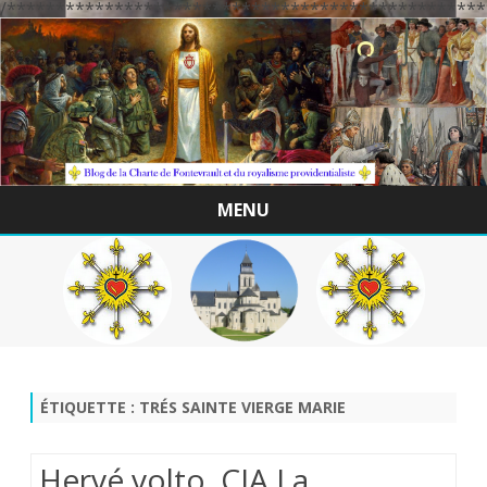
/*************************************************
MENU
Skip
to
content
ÉTIQUETTE :
TRÉS SAINTE VIERGE MARIE
Hervé volto. CJA.La