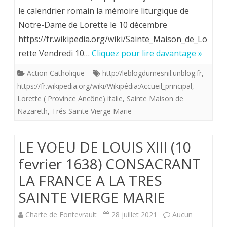
du
le calendrier romain la mémoire liturgique de
Notre-Dame de Lorette le 10 décembre
tranfert
https://fr.wikipedia.org/wiki/Sainte_Maison_de_Lo
de
rette Vendredi 10…
Cliquez pour lire davantage »
la
Action Catholique
http://leblogdumesnil.unblog.fr
,
Sainte
https://fr.wikipedia.org/wiki/Wikipédia:Accueil_principal
,
Maison
Lorette ( Province Ancône) italie
,
Sainte Maison de
Nazareth
,
Trés Sainte Vierge Marie
de
Nazareth
LE VOEU DE LOUIS XIII (10
à
fevrier 1638) CONSACRANT
Lorette
LA FRANCE A LA TRES
(
SAINTE VIERGE MARIE
Italie)
Charte de Fontevrault
28 juillet 2021
Aucun