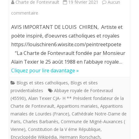
Charte de Fontevrault
19 février 2021
Aucun
sur
commentaire
Louis
AVIS IMPORTANT DE LOUIS CHIREN, Artiste et
Chiren,
poète inspiré, d’oeuvres catholiques et royales
https://louischiren6.wixsite.com/peintreetpoete
Maître
“La Charte de Fontevrault fondée par Monsieur
imagier
Alain Texier le 25 août 1988 en l’abbaye royale…
de
Cliquez pour lire davantage »
la
Blogs et sites catholiques
,
Blogs et sites
«
providentialistes
Abbaye royale de Fontevraud
(45590)
,
Alain Texier CJA- H ** Président fondateur de la
flotte
Charte de Fontevrault
,
Apparitions mariales
,
Apparitions
providentialiste”
mariales de Lourdes (France)
,
Cathédrale Notre-Dame de
offre
Paris
,
Charles Barbanès
,
Commune de Migné-Auxances (
Vienne)
,
Constitution de la V éme République
,
aux
Encyclopédie Wikipédia
,
Hermann Rorschach
,