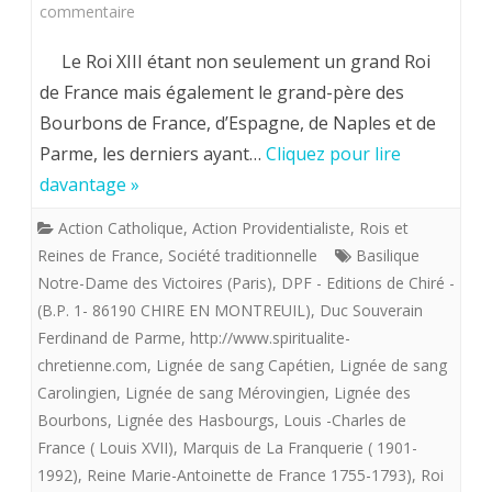
sur
commentaire
LE
Le Roi XIII étant non seulement un grand Roi
VOEU
de France mais également le grand-père des
Bourbons de France, d’Espagne, de Naples et de
DE
Parme, les derniers ayant…
Cliquez pour lire
LOUIS
davantage »
XIII
Action Catholique
,
Action Providentialiste
,
Rois et
(10
Reines de France
,
Société traditionnelle
Basilique
fevrier
Notre-Dame des Victoires (Paris)
,
DPF - Editions de Chiré -
(B.P. 1- 86190 CHIRE EN MONTREUIL)
,
Duc Souverain
1638)
Ferdinand de Parme
,
http://www.spiritualite-
CONSACRANT
chretienne.com
,
Lignée de sang Capétien
,
Lignée de sang
Carolingien
,
Lignée de sang Mérovingien
,
Lignée des
LA
Bourbons
,
Lignée des Hasbourgs
,
Louis -Charles de
FRANCE
France ( Louis XVII)
,
Marquis de La Franquerie ( 1901-
A
1992)
,
Reine Marie-Antoinette de France 1755-1793)
,
Roi