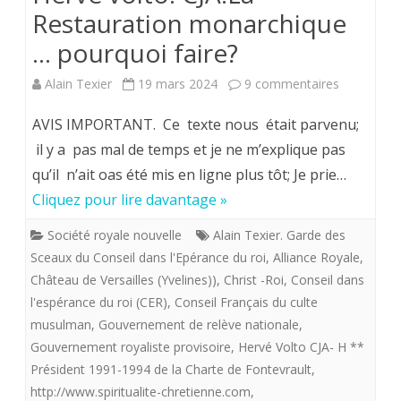
Restauration monarchique
… pourquoi faire?
sur
Alain Texier
19 mars 2024
9 commentaires
Hervé
AVIS IMPORTANT. Ce texte nous était parvenu;
volto.
il y a pas mal de temps et je ne m’explique pas
qu’il n’ait oas été mis en ligne plus tôt; Je prie…
CJA.La
Cliquez pour lire davantage »
Restaurati
Société royale nouvelle
Alain Texier. Garde des
monarchiq
Sceaux du Conseil dans l'Epérance du roi
,
Alliance Royale
,
…
Château de Versailles (Yvelines))
,
Christ -Roi
,
Conseil dans
l'espérance du roi (CER)
,
Conseil Français du culte
pourquoi
musulman
,
Gouvernement de relève nationale
,
faire?
Gouvernement royaliste provisoire
,
Hervé Volto CJA- H **
Président 1991-1994 de la Charte de Fontevrault
,
http://www.spiritualite-chretienne.com
,