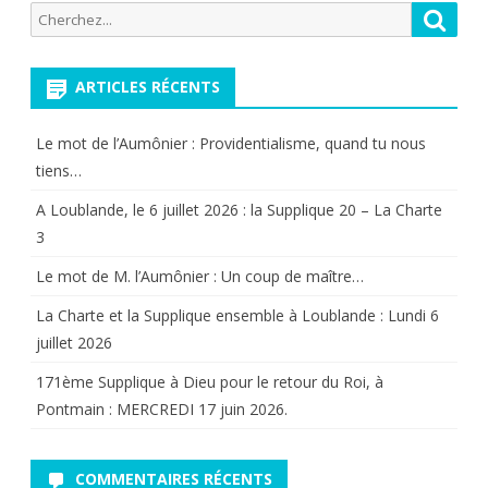
Recherche
Reche
publications
pour:
ARTICLES RÉCENTS
Le mot de l’Aumônier : Providentialisme, quand tu nous
tiens…
A Loublande, le 6 juillet 2026 : la Supplique 20 – La Charte
3
Le mot de M. l’Aumônier : Un coup de maître…
La Charte et la Supplique ensemble à Loublande : Lundi 6
juillet 2026
171ème Supplique à Dieu pour le retour du Roi, à
Pontmain : MERCREDI 17 juin 2026.
COMMENTAIRES RÉCENTS