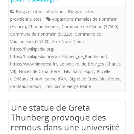
Pontmain
Blogs et sites catholiques
,
Blogs et sites
providentialistes
Apparitions mariales de Pontmain
(France)
,
Chouandecoeur
,
Commune de Chinon (37500)
,
Commune de Pontmain (53220)
,
Commune de
Vaucouleurs (55140)
,
En « Nom Dieu »
,
https://fr.wikipedia.org/
,
https://fr.wikipedia.org/wiki/Robert_de_Baudricourt
,
https://www.pinterest.fr/
,
Le petit roi de Bourges (Charles
VII)
,
Noces de Cana
,
Père - Fils- Saint Esprit
,
Pucelle
d'Orléans et non Jeanne d'Arc
,
Signe de Croix
,
Sire Robert
de Beaudricourt
,
Trés Sainte Vierge Marie
Une statue de Greta
Thunberg provoque des
remous dans une université