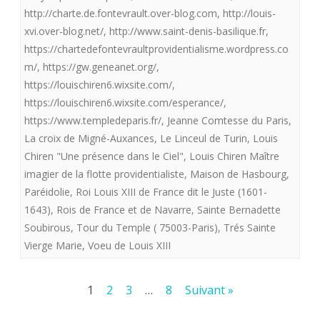
royalistes
http://charte.de.fontevrault.over-blog.com
,
http://louis-
xvi.over-blog.net/
,
http://www.saint-denis-basilique.fr
,
«
https://chartedefontevraultprovidentialisme.wordpress.co
Une
m/
,
https://gw.geneanet.org/
,
présence
https://louischiren6.wixsite.com/
,
https://louischiren6.wixsite.com/esperance/
,
dans
https://www.templedeparis.fr/
,
Jeanne Comtesse du Paris
,
le
La croix de Migné-Auxances
,
Le Linceul de Turin
,
Louis
Chiren "Une présence dans le Ciel"
,
Louis Chiren Maître
Ciel
imagier de la flotte providentialiste
,
Maison de Hasbourg
,
“.
Paréidolie
,
Roi Louis XIII de France dit le Juste (1601-
1643)
,
Rois de France et de Navarre
,
Sainte Bernadette
Soubirous
,
Tour du Temple ( 75003-Paris)
,
Trés Sainte
Vierge Marie
,
Voeu de Louis XIII
Pagination
1
2
3
…
8
Suivant »
des