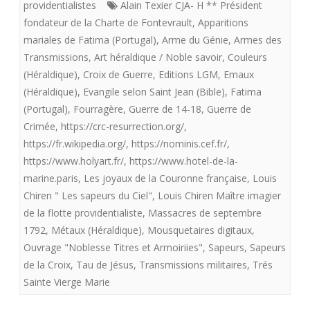
providentialistes
Alain Texier CJA- H ** Président
en
Flotte
fondateur de la Charte de Fontevrault
,
Apparitions
France.
mariales de Fatima (Portugal)
,
Arme du Génie
,
Armes des
providentialiste
Transmissions
,
Art héraldique / Noble savoir
,
Couleurs
offre
(Héraldique)
,
Croix de Guerre
,
Editions LGM
,
Emaux
(Héraldique)
,
Evangile selon Saint Jean (Bible)
,
Fatima
aux
(Portugal)
,
Fourragère
,
Guerre de 14-18
,
Guerre de
royalistes
Crimée
,
https://crc-resurrection.org/
,
Les
https://fr.wikipedia.org/
,
https://nominis.cef.fr/
,
https://www.holyart.fr/
,
https://www.hotel-de-la-
sapeurs
marine.paris
,
Les joyaux de la Couronne française
,
Louis
du
Chiren " Les sapeurs du Ciel"
,
Louis Chiren Maître imagier
de la flotte providentialiste
,
Massacres de septembre
Ciel.
1792
,
Métaux (Héraldique)
,
Mousquetaires digitaux
,
Ouvrage "Noblesse Titres et Armoiriies"
,
Sapeurs
,
Sapeurs
de la Croix
,
Tau de Jésus
,
Transmissions militaires
,
Trés
Sainte Vierge Marie