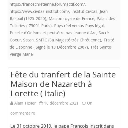
https://francechretienne.forumactif.com/
,
https://www.civitas-institut.com/
,
Institut Civitas
,
Jean
Raspail (1925-2020)
,
Maison royale de France
,
Palais des
Tuileries ( 75001 Paris)
,
Pays réel versus Pays légal
,
Pucelle d'Orléans et peut-être pas Jeanne d'Arc
,
Sacré
Coeur
,
Satan
,
SMTC (Sa Majesté trés Chrétienne)
,
Traité
de Lisbonne ( Signé le 13 Décembre 2007)
,
Trés Sainte
Vierge Marie
Fête du tranfert de la Sainte
Maison de Nazareth à
Lorette ( Italie)
Alain Texier
10 décembre 2021
Un
sur
commentaire
Fête
Le 31 octobre 2019, le pape François inscrit dans