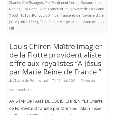
Charles III d'Espagne
,
Roi Ferdinand I er du Royaume de
LA
Naples
,
Roi Henri IV de France et de Navarre dit Le Grand
TRES
(1553- 1610)
,
Roi Louis XIII de France et de Navarre dit le
Juste (1601-1643)
,
Trés Sainte Vierge Marie
,
Voeu de Louis
SAINTE
XIII
VIERGE
MARIE
Louis Chiren Maître imagier
de la Flotte providentialiste
offre aux royalistes “A Jésus
par Marie Reine de France “
Charte de Fontevrault
21 mai 2021
Aucun
sur
commentaire
Louis
AVIS IMPORTANT DE LOUIS CHIREN. “La Charte
Chiren
de Fontevrault fondée par Monsieur Alain Texier