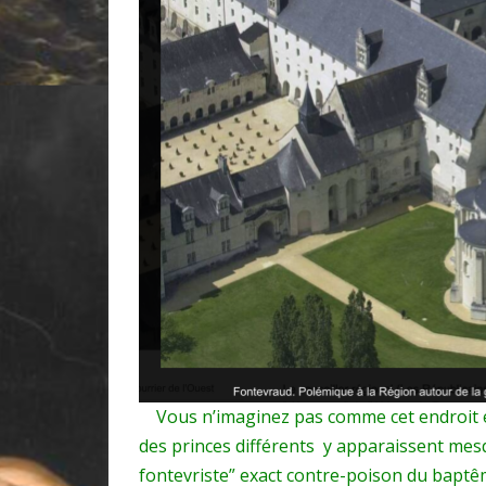
Vous n’imaginez pas comme cet endroit es
des princes différents y apparaissent mes
fontevriste” exact contre-poison du baptê