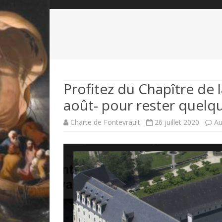
QUI SOMMES-NOUS?
ABÉCÉDAIRE DE LA CHARTE
LE FONDATEUR DE LA CHARTE
QUESTIONS/RÉPONSES
HISTORIQUE DES RENCONTRES
DÉVOTION AU SACRÉ-COEUR
L
NOUS SOUTENIR
LE ROYALISME RÉGENTISME
Profitez du Chapître de 
août- pour rester quelque
QUIÉTISME?
Charte de Fontevrault
26 juillet 2020
Au