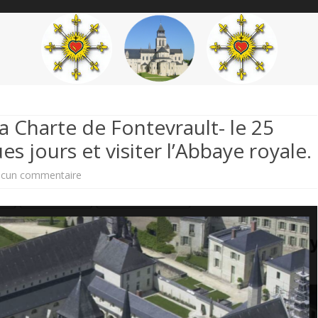
content
THÉME
AUTEUR
’ÉTENDARD
la Charte de Fontevrault- le 25
s jours et visiter l’Abbaye royale.
sur
cun commentaire
Profitez
du
Chapître
de
la