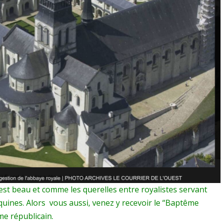
Charte
de
Fontevrault-
le
25
août-
pour
rester
quelques
jours
et
t beau et comme les querelles entre royalistes servant
visiter
quines. Alors vous aussi, venez y recevoir le “Baptême
l’Abbaye
me républicain.