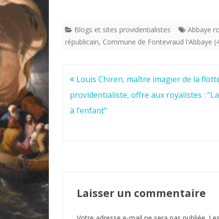
Blogs et sites providentialistes
Abbaye ro
républicain
,
Commune de Fontevraud l'Abbaye (
Navigation
Louis Chiren, maître imagier de la flott
de
providentialiste, offre aux royalistes : “L
l’article
à l’enfant”
Laisser un commentaire
Votre adresse e-mail ne sera pas publiée.
Les