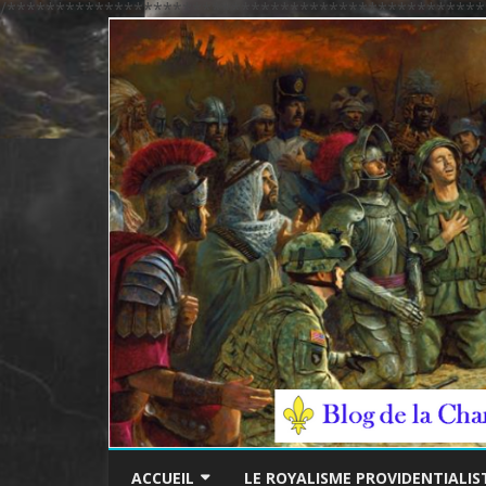
/*************************************************
ACCUEIL
LE ROYALISME PROVIDENTIALIS