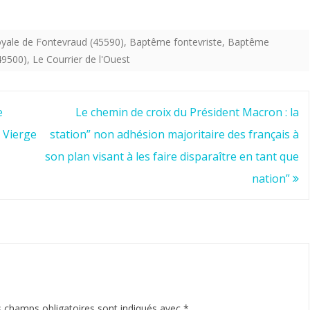
royale.
yale de Fontevraud (45590)
,
Baptême fontevriste
,
Baptême
49500)
,
Le Courrier de l'Ouest
e
Le chemin de croix du Président Macron : la
a Vierge
station” non adhésion majoritaire des français à
son plan visant à les faire disparaître en tant que
nation”
 champs obligatoires sont indiqués avec
*