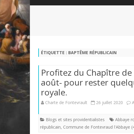
QUI SOMMES-NOUS?
ABÉCÉDAIRE DE LA CHARTE
LE FONDATEUR DE LA CHARTE
QUESTIONS/RÉPONSES
HISTORIQUE DES RENCONTRES
DÉVOTION AU SACRÉ-COEUR
L
NOUS SOUTENIR
LE ROYALISME RÉGENTISME
ÉTIQUETTE :
BAPTÊME RÉPUBLICAIN
QUIÉTISME?
Profitez du Chapître de 
août- pour rester quelqu
royale.
Charte de Fontevrault
26 juillet 2020
Blogs et sites providentialistes
Abbaye ro
républicain
,
Commune de Fontevraud l'Abbaye (