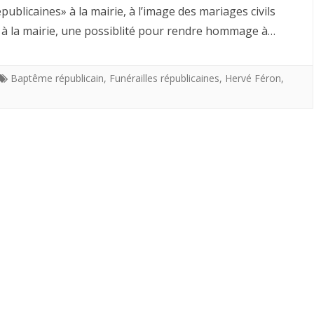
Après
et
ublicaines» à la mairie, à l’image des mariages civils
funérailles
le
visiter
s à la mairie, une possiblité pour rendre hommage à…
républicaines.
baptême
l’Abbaye
républicain
royale.
Baptême républicain
,
Funérailles républicaines
,
Hervé Féron
,
et
le
mariage
civil;
les
funérailles
républicaines.