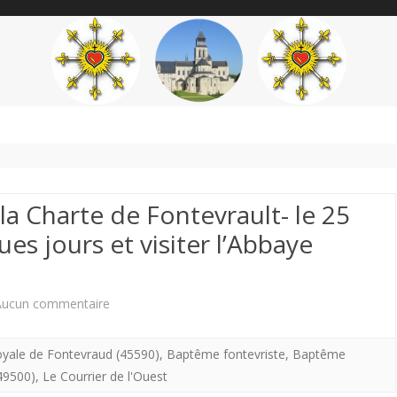
content
THÉME
AUTEUR
’ÉTENDARD
la Charte de Fontevrault- le 25
es jours et visiter l’Abbaye
sur
Aucun commentaire
Profitez
yale de Fontevraud (45590)
,
Baptême fontevriste
,
Baptême
du
49500)
,
Le Courrier de l'Ouest
Chapître