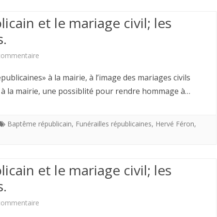
de
cain et le mariage civil; les
la
s.
Charte
sur
commentaire
de
Après
ublicaines» à la mairie, à l’image des mariages civils
Fontevrault-
le
s à la mairie, une possiblité pour rendre hommage à…
le
baptême
25
républicain
Baptême républicain
,
Funérailles républicaines
,
Hervé Féron
,
août-
et
pour
le
cain et le mariage civil; les
rester
mariage
s.
quelques
civil;
sur
commentaire
jours
les