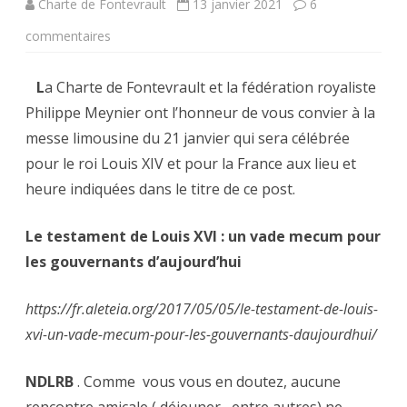
Charte de Fontevrault
13 janvier 2021
6
sur
commentaires
Messe
L
a Charte de Fontevrault et la fédération royaliste
pour
Philippe Meynier ont l’honneur de vous convier à la
le
messe limousine du 21 janvier qui sera célébrée
roi
pour le roi Louis XIV et pour la France aux lieu et
heure indiquées dans le titre de ce post.
Louis
XVI
Le testament de Louis XVI : un vade mecum pour
en
les gouvernants d’aujourd’hui
l’église
https://fr.aleteia.org/2017/05/05/le-testament-de-louis-
Saint-
xvi-un-vade-mecum-pour-les-gouvernants-daujourdhui/
Michel-
NDLRB
. Comme vous vous en doutez, aucune
des-