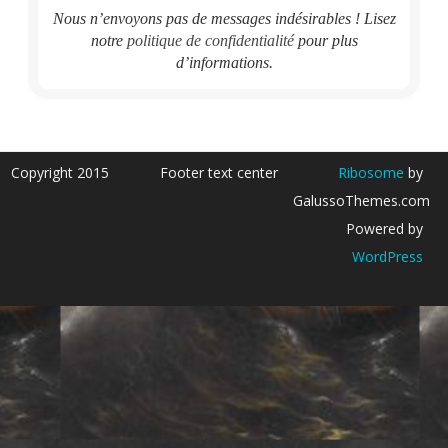
Nous n’envoyons pas de messages indésirables ! Lisez
notre
politique de confidentialité
pour plus
d’informations.
Copyright 2015
Footer text center
Ribosome
by
GalussoThemes.com
Powered by
WordPress