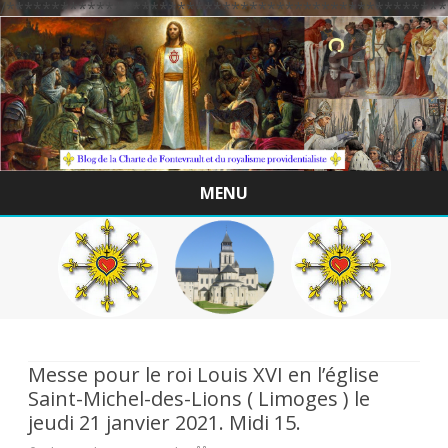
/*************************************************
MENU
Skip
to
content
Messe pour le roi Louis XVI en l’église
Saint-Michel-des-Lions ( Limoges ) le
jeudi 21 janvier 2021. Midi 15.