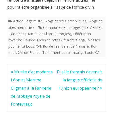
rencontre amicale ( déjeuner , entre autres) ne
Lions
pourra être organisée à l’issue de l’office divin.
(
Limoges
Action Légitimiste
,
Blogs et sites catholiques
,
Blogs et
sites mémoriels
Commune de LImoges (Hte Vienne)
,
)
Eglise Saint Michel des lions (Limoges)
,
Fédération
le
royaliste Philippe Meynier
,
https://fr.aleteia.org/
,
Messes
pour le roi Louis XVI
,
Roi de France et de Navarre
,
Roi
jeudi
Louis XVI de France
,
Testament du roi -martyr Louis XVI
21
janvier
Navigation
Musée d’at moderne
Et si le français devenait
2021.
de
Léon et Martine
la langue officielle de
Midi
l’article
Cligman à la Fannerie
l’Union européenne ?
15.
de l’abbaye royale de
Fontevraud.