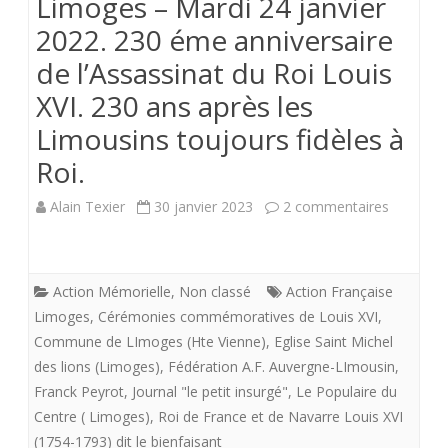
Limoges – Mardi 24 janvier
2022. 230 éme anniversaire
de l’Assassinat du Roi Louis
XVI. 230 ans après les
Limousins toujours fidèles à
Roi.
sur
Alain Texier
30 janvier 2023
2 commentaires
Limoges
–
Action Mémorielle
,
Non classé
Action Française
Mardi
Limoges
,
Cérémonies commémoratives de Louis XVI
,
Commune de LImoges (Hte Vienne)
,
Eglise Saint Michel
24
des lions (Limoges)
,
Fédération A.F. Auvergne-LImousin
,
janvier
Franck Peyrot
,
Journal "le petit insurgé"
,
Le Populaire du
2022.
Centre ( Limoges)
,
Roi de France et de Navarre Louis XVI
(1754-1793) dit le bienfaisant