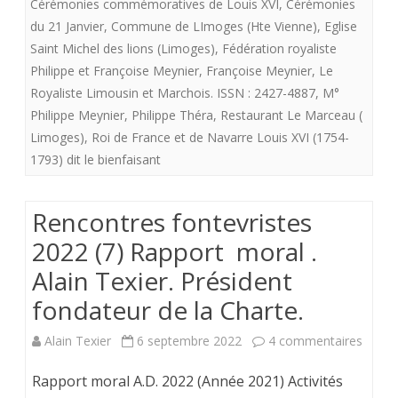
Cérémonies commémoratives de Louis XVI
,
Cérémonies
Limousin
et
du 21 Janvier
,
Commune de LImoges (Hte Vienne)
,
Eglise
toujours
Saint Michel des lions (Limoges)
,
Fédération royaliste
repas
Philippe et Françoise Meynier
,
Françoise Meynier
,
Le
fidèles
commémo
Royaliste Limousin et Marchois. ISSN : 2427-4887
,
M°
à
Philippe Meynier
,
Philippe Théra
,
Restaurant Le Marceau (
de
Roi.
Limoges)
,
Roi de France et de Navarre Louis XVI (1754-
Louis
1793) dit le bienfaisant
XVI
en
Rencontres fontevristes
l’église
2022 (7) Rapport moral .
Alain Texier. Président
St
fondateur de la Charte.
Michel
des
sur
Alain Texier
6 septembre 2022
4 commentaires
Lions.
Renco
Rapport moral A.D. 2022 (Année 2021) Activités