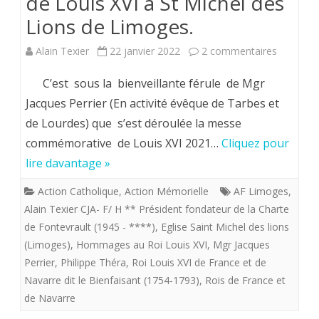
de Louis XVI à St Michel des
Lions de Limoges.
sur
Alain Texier
22 janvier 2022
2 commentaires
Limoges
C’est sous la bienveillante férule de Mgr
.
Jacques Perrier (En activité évêque de Tarbes et
de Lourdes) que s’est déroulée la messe
21
commémorative de Louis XVI 2021…
Cliquez pour
Janvier
lire davantage »
2021.
Action Catholique
,
Action Mémorielle
AF Limoges
,
Emouvan
Alain Texier CJA- F/ H ** Président fondateur de la Charte
messe
de Fontevrault (1945 - ****)
,
Eglise Saint Michel des lions
(Limoges)
,
Hommages au Roi Louis XVI
,
Mgr Jacques
commémo
Perrier
,
Philippe Théra
,
Roi Louis XVI de France et de
de
Navarre dit le Bienfaisant (1754-1793)
,
Rois de France et
de Navarre
la