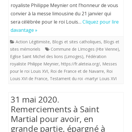
janvier
pour
royaliste Philippe Meynier ont l’honneur de vous
convier à la messe limousine du 21 janvier qui
2021
le
sera célébrée pour le roi Louis…
Cliquez pour lire
.
roi
davantage »
Sorties
Louis
Action Légitimiste
,
Blogs et sites catholiques
,
Blogs et
interdites
XVI
sites mémoriels
Commune de LImoges (Hte Vienne)
,
à
en
Eglise Saint Michel des lions (Limoges)
,
Fédération
royaliste Philippe Meynier
,
https://fr.aleteia.org/
,
Messes
partir
l’église
pour le roi Louis XVI
,
Roi de France et de Navarre
,
Roi
de
Saint-
Louis XVI de France
,
Testament du roi -martyr Louis XVI
18
Michel-
31 mai 2020.
heures.
des-
Remerciements à Saint
Lions
Martial pour avoir, en
(
grande partie, épargné à
Limoges