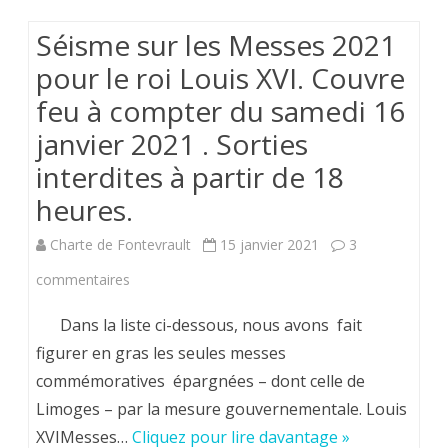
Jeudi
Séisme sur les Messes 2021
21
pour le roi Louis XVI. Couvre
janvier
feu à compter du samedi 16
2021
janvier 2021 . Sorties
(
interdites à partir de 18
8H
heures.
45)
Charte de Fontevrault
15 janvier 2021
3
et
sur
commentaires
rappel
Séisme
Dans la liste ci-dessous, nous avons fait
de
sur
figurer en gras les seules messes
la
commémoratives épargnées – dont celle de
les
première
Limoges – par la mesure gouvernementale. Louis
Messes
à
XVIMesses…
Cliquez pour lire davantage »