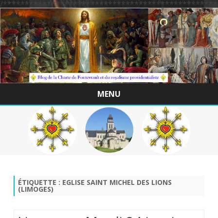
/*************************************************
MENU
Skip
to
content
ÉTIQUETTE :
EGLISE SAINT MICHEL DES LIONS
(LIMOGES)