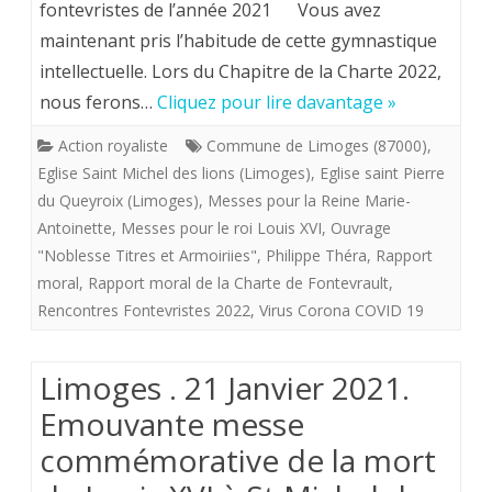
fontev
fontevristes de l’année 2021 Vous avez
maintenant pris l’habitude de cette gymnastique
2022
intellectuelle. Lors du Chapitre de la Charte 2022,
(7)
nous ferons…
Cliquez pour lire davantage »
Rappo
Action royaliste
Commune de Limoges (87000)
,
moral
Eglise Saint Michel des lions (Limoges)
,
Eglise saint Pierre
.
du Queyroix (Limoges)
,
Messes pour la Reine Marie-
Antoinette
,
Messes pour le roi Louis XVI
,
Ouvrage
Alain
"Noblesse Titres et Armoiriies"
,
Philippe Théra
,
Rapport
Texier
moral
,
Rapport moral de la Charte de Fontevrault
,
Rencontres Fontevristes 2022
,
Virus Corona COVID 19
Prési
fonda
Limoges . 21 Janvier 2021.
de
Emouvante messe
la
commémorative de la mort
Charte