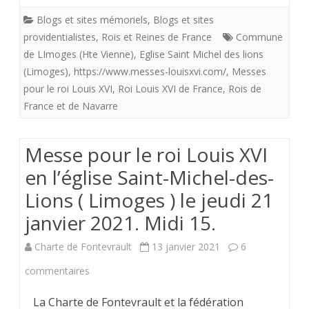
2021
Saint-
Blogs et sites mémoriels
,
Blogs et sites
pour
providentialistes
Michel.
,
Rois et Reines de France
Commune
le
de LImoges (Hte Vienne)
,
Eglise Saint Michel des lions
(Limoges)
,
https://www.messes-louisxvi.com/
,
Messes
roi
pour le roi Louis XVI
,
Roi Louis XVI de France
,
Rois de
Louis
France et de Navarre
XVI.
Messe pour le roi Louis XVI
Couvre
en l’église Saint-Michel-des-
feu
Lions ( Limoges ) le jeudi 21
à
janvier 2021. Midi 15.
compter
du
Charte de Fontevrault
13 janvier 2021
6
samedi
sur
commentaires
16
Messe
La Charte de Fontevrault et la fédération