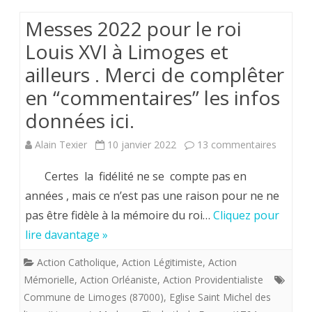
mort
Messes 2022 pour le roi
de
Louis XVI à Limoges et
Louis
ailleurs . Merci de complêter
XVI
en “commentaires” les infos
à
données ici.
St
sur
Alain Texier
10 janvier 2022
13 commentaires
Michel
Messes
Certes la fidélité ne se compte pas en
des
2022
années , mais ce n’est pas une raison pour ne ne
Lions
pas être fidèle à la mémoire du roi…
Cliquez pour
pour
de
lire davantage »
le
Limoges.
Action Catholique
,
Action Légitimiste
,
Action
roi
Mémorielle
,
Action Orléaniste
,
Action Providentialiste
Louis
Commune de Limoges (87000)
,
Eglise Saint Michel des