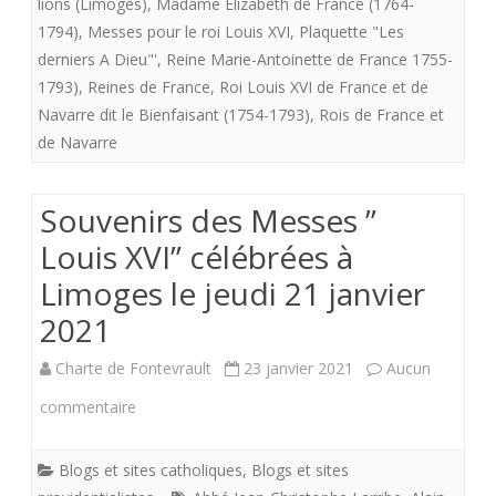
lions (Limoges)
,
Madame Elizabeth de France (1764-
XVI
1794)
,
Messes pour le roi Louis XVI
,
Plaquette "Les
à
derniers A Dieu"'
,
Reine Marie-Antoinette de France 1755-
Limoge
1793)
,
Reines de France
,
Roi Louis XVI de France et de
Navarre dit le Bienfaisant (1754-1793)
,
Rois de France et
et
de Navarre
ailleurs
.
Souvenirs des Messes ”
Merci
Louis XVI” célébrées à
de
Limoges le jeudi 21 janvier
complêt
2021
en
Charte de Fontevrault
23 janvier 2021
Aucun
“commen
sur
commentaire
les
Souvenirs
infos
Blogs et sites catholiques
,
Blogs et sites
des