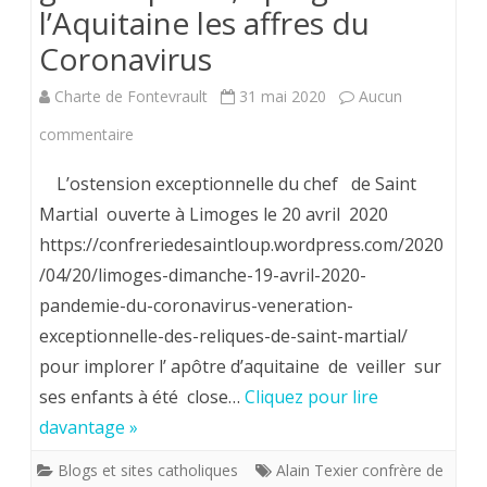
l’Aquitaine les affres du
)
Coronavirus
le
Charte de Fontevrault
31 mai 2020
Aucun
jeudi
sur
commentaire
21
31
janvier
L’ostension exceptionnelle du chef de Saint
mai
Martial ouverte à Limoges le 20 avril 2020
2021.
https://confreriedesaintloup.wordpress.com/2020
2020.
Midi
/04/20/limoges-dimanche-19-avril-2020-
Remerciements
15.
pandemie-du-coronavirus-veneration-
à
exceptionnelle-des-reliques-de-saint-martial/
Saint
pour implorer l’ apôtre d’aquitaine de veiller sur
ses enfants à été close…
Cliquez pour lire
Martial
davantage »
pour
Blogs et sites catholiques
Alain Texier confrère de
avoir,