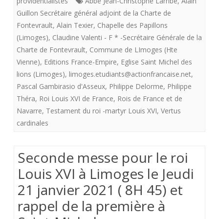
providentialistes
Abbé Jean-Christophe Larribe
,
Alain
donnée
Messes
Guillon Secrétaire général adjoint de la Charte de
ici.
Fontevrault
,
Alain Texier
,
Chapelle des Papillons
”
(Limoges)
,
Claudine Valenti - F * -Secrétaire Générale de la
Louis
Charte de Fontevrault
,
Commune de LImoges (Hte
Vienne)
,
Editions France-Empire
,
Eglise Saint Michel des
XVI”
lions (Limoges)
,
limoges.etudiants@actionfrancaise.net
,
célébrées
Pascal Gambirasio d'Asseux
,
Philippe Delorme
,
Philippe
à
Théra
,
Roi Louis XVI de France
,
Rois de France et de
Navarre
,
Testament du roi -martyr Louis XVI
,
Vertus
Limoges
cardinales
le
jeudi
Seconde messe pour le roi
21
Louis XVI à Limoges le Jeudi
janvier
21 janvier 2021 ( 8H 45) et
2021
rappel de la première à