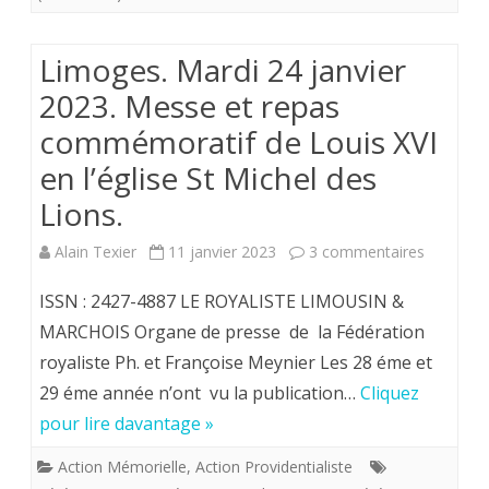
230
éme
Limoges. Mardi 24 janvier
anniversa
2023. Messe et repas
de
commémoratif de Louis XVI
l’Assassi
en l’église St Michel des
du
Lions.
Roi
sur
Alain Texier
11 janvier 2023
3 commentaires
Louis
Limoges.
ISSN : 2427-4887 LE ROYALISTE LIMOUSIN &
XVI.
Mardi
MARCHOIS Organe de presse de la Fédération
230
royaliste Ph. et Françoise Meynier Les 28 éme et
24
ans
29 éme année n’ont vu la publication…
Cliquez
janvier
pour lire davantage »
après
2023.
les
Action Mémorielle
,
Action Providentialiste
Messe