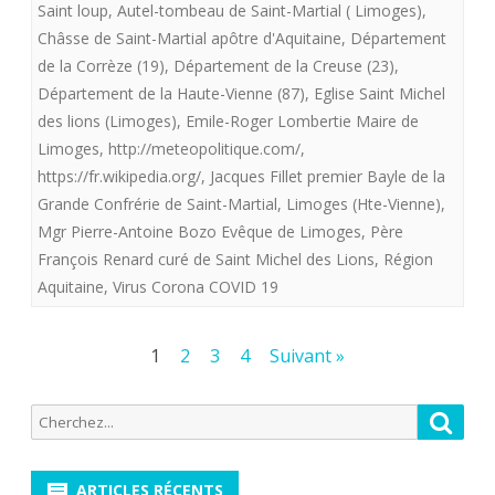
Saint loup
,
Autel-tombeau de Saint-Martial ( Limoges)
,
en
Châsse de Saint-Martial apôtre d'Aquitaine
,
Département
de la Corrèze (19)
grande
,
Département de la Creuse (23)
,
Département de la Haute-Vienne (87)
,
Eglise Saint Michel
partie,
des lions (Limoges)
,
Emile-Roger Lombertie Maire de
épargné
Limoges
,
http://meteopolitique.com/
,
https://fr.wikipedia.org/
,
Jacques Fillet premier Bayle de la
à
Grande Confrérie de Saint-Martial
,
Limoges (Hte-Vienne)
,
l’Aquitaine
Mgr Pierre-Antoine Bozo Evêque de Limoges
,
Père
François Renard curé de Saint Michel des Lions
les
,
Région
Aquitaine
,
Virus Corona COVID 19
affres
du
Pagination
1
2
3
4
Suivant »
Coronavirus
des
Recherche
Reche
publications
pour:
ARTICLES RÉCENTS