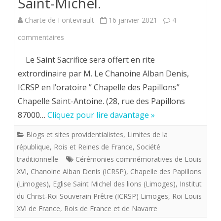
Saint-Michel.
Charte de Fontevrault
16 janvier 2021
4
sur
commentaires
Seconde
Le Saint Sacrifice sera offert en rite
messe
extrordinaire par M. Le Chanoine Alban Denis,
ICRSP en l’oratoire ” Chapelle des Papillons”
pour
Chapelle Saint-Antoine. (28, rue des Papillons
le
87000…
Cliquez pour lire davantage »
roi
Blogs et sites providentialistes
,
Limites de la
Louis
république
,
Rois et Reines de France
,
Société
XVI
traditionnelle
Cérémonies commémoratives de Louis
XVI
,
Chanoine Alban Denis (ICRSP)
,
Chapelle des Papillons
à
(Limoges)
,
Eglise Saint Michel des lions (Limoges)
,
Institut
Limoges
du Christ-Roi Souverain Prêtre (ICRSP) Limoges
,
Roi Louis
XVI de France
,
Rois de France et de Navarre
le