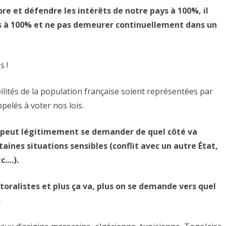
sont
re et défendre les intérêts de notre pays à 100%, il
des
is à 100% et ne pas demeurer continuellement dans un
binationaux
d’origine
s !
marocaine,
ibilités de la population française soient représentées par
algérienne,
pelés à voter nos lois.
tunisienne,
Togolaise,
 peut légitimement se demander de quel côté va
sénégalaise,
taines situations sensibles (conflit avec un autre État,
c.…).
…
ralistes et plus ça va, plus on se demande vers quel
…