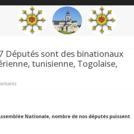
content
THÉME
AUTEUR
’ÉTENDARD
17 Députés sont des binationaux
érienne, tunisienne, Togolaise,
sur
entaires
Curiosité
républicaine.
17
 l’Assemblée Nationale, nombre de nos députés puissent
Députés