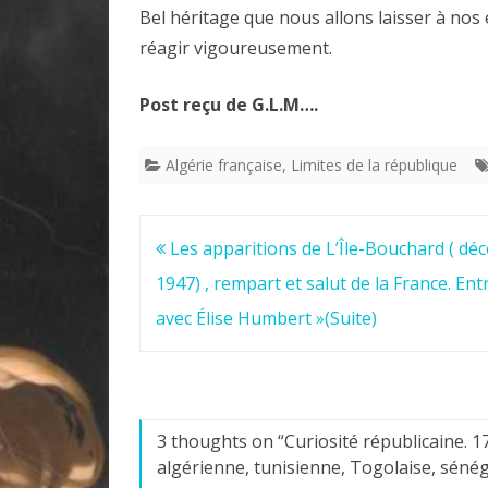
Bel héritage que nous allons laisser à nos
réagir vigoureusement.
Post reçu de G.L.M….
Algérie française
,
Limites de la république
Navigation
Les apparitions de L’Île-Bouchard ( d
de
1947) , rempart et salut de la France. Ent
l’article
avec Élise Humbert »(Suite)
3 thoughts on “
Curiosité républicaine. 
algérienne, tunisienne, Togolaise, sénég