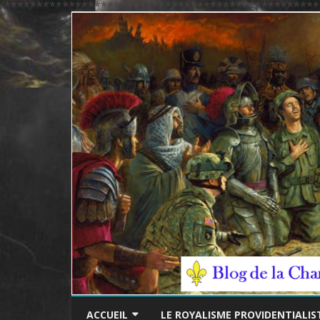
/*************************************************
ACCUEIL
LE ROYALISME PROVIDENTIALIS