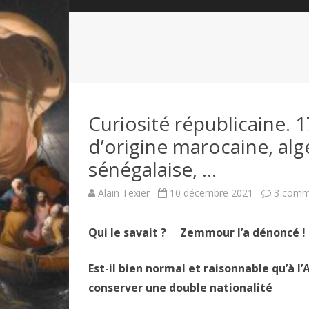
QUI SOMMES-NOUS?
ABÉCÉDAIRE DE LA CHARTE
LE FONDATEUR DE LA CHARTE
QUESTIONS/RÉPONSES
HISTORIQUE DES RENCONTRES
DÉVOTION AU SACRÉ-COEUR
L
NOUS SOUTENIR
LE ROYALISME RÉGENTISME
Curiosité républicaine. 
d’origine marocaine, alg
QUIÉTISME?
sénégalaise, …
Alain Texier
10 décembre 2021
3 comm
Qui le savait ? Zemmour l’a dénoncé !
Est-il bien normal et raisonnable qu’à
conserver une double nationalité