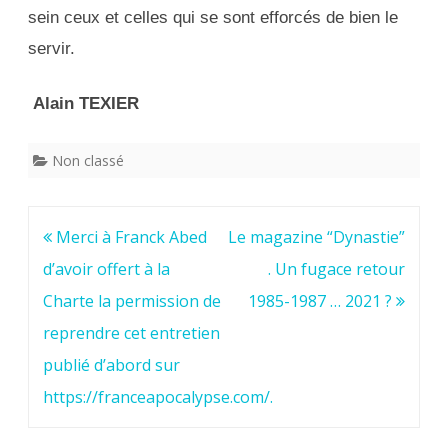
sein ceux et celles qui se sont efforcés de bien le
servir.
Alain TEXIER
Non classé
Navigation
Merci à Franck Abed
Le magazine “Dynastie”
de
d’avoir offert à la
. Un fugace retour
l’article
Charte la permission de
1985-1987 … 2021 ?
reprendre cet entretien
publié d’abord sur
https://franceapocalypse.com/.