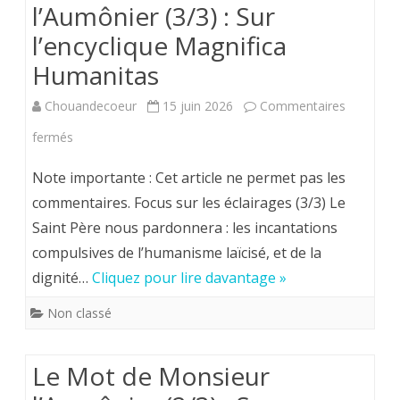
l’Aumônier (3/3) : Sur
Roi,
l’encyclique Magnifica
à
Humanitas
Pontma
Chouandecoeur
15 juin 2026
Commentaires
:
sur
fermés
MERCR
Le
Note importante : Cet article ne permet pas les
17
Mot
commentaires. Focus sur les éclairages (3/3) Le
juin
Saint Père nous pardonnera : les incantations
de
2026.
compulsives de l’humanisme laïcisé, et de la
Monsieur
dignité…
Cliquez pour lire davantage »
l’Aumônier
Non classé
(3/3)
:
Le Mot de Monsieur
Sur