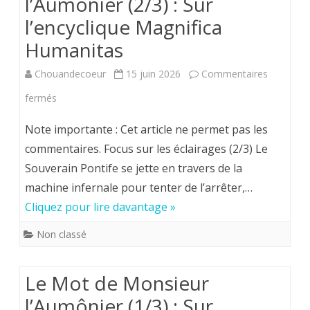
l’Aumônier (2/3) : Sur
l’encyclique
l’encyclique Magnifica
Magnifica
Humanitas
Humanitas
Chouandecoeur
15 juin 2026
Commentaires
sur
fermés
Le
Note importante : Cet article ne permet pas les
Mot
commentaires. Focus sur les éclairages (2/3) Le
Souverain Pontife se jette en travers de la
de
machine infernale pour tenter de l’arrêter,…
Monsieur
Cliquez pour lire davantage »
l’Aumônier
Non classé
(2/3)
:
Le Mot de Monsieur
Sur
l’Aumônier (1/3) : Sur