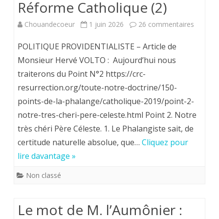
Réforme Catholique (2)
Magnifica
sur
Chouandecoeur
1 juin 2026
26 commentaires
Humanitas
Les
POLITIQUE PROVIDENTIALISTE – Article de
150
Monsieur Hervé VOLTO : Aujourd’hui nous
traiterons du Point N°2 https://crc-
points
resurrection.org/toute-notre-doctrine/150-
de
points-de-la-phalange/catholique-2019/point-2-
la
notre-tres-cheri-pere-celeste.html Point 2. Notre
Phalan
très chéri Père Céleste. 1. Le Phalangiste sait, de
certitude naturelle absolue, que…
Cliquez pour
de
lire davantage »
la
Non classé
Contre
Réform
Le mot de M. l’Aumônier :
Catholi