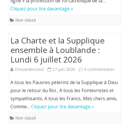
ligne « la profession de foi catholique de la…
de
3
Cliquez pour lire davantage »
M.
Non classé
l’Aumô
:
La Charte et la Supplique
Un
ensemble à Loublande :
coup
Lundi 6 juillet 2026
de
sur
Chouandecoeur
27 juin 2026
4 commentaires
maîtr
La
A tous les Pauvres pèlerins de la Supplique à Dieu
Charte
pour le retour du Roi , A tous les Fontevristes et
sympathisants, A tous les Francs, Mes chers amis,
et
Comme…
Cliquez pour lire davantage »
la
Non classé
Suppliq