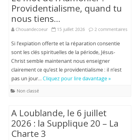
Providentialisme, quand tu
nous tiens…
sur
Chouandecoeur
15 juillet 2026
2 commentaires
Le
Si l’expiation offerte et la réparation consentie
mot
sont les clés spirituelles de la période, Jésus-
Christ semble maintenant nous enseigner
de
clairement ce qu’est le providentialisme : il n’est
l’Aumô
pas un jour…
Cliquez pour lire davantage »
:
Non classé
Provid
quand
A Loublande, le 6 juillet
tu
2026 : la Supplique 20 – La
nous
Charte 3
tiens