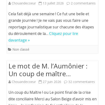
sur
Chouandecoeur
13 juillet 2026
2 commentaires
A
Cela fait déjà une semaine ! Ce fut une belle et
Loubl
grande journée ! Je ne vais pas vous faire une
reportage journalistique sur chacune des étapes
le
du déroulement de la…
Cliquez pour lire
6
davantage »
juillet
Non classé
2026 :
la
Le mot de M. l’Aumônier :
Suppl
Un coup de maître…
20
sur
Chouandecoeur
27 juin 2026
32 commentaires
–
Le
Un coup du Maître ! ou Le point final de la crise
La
mot
dite conciliaire Merci au Salon Beige d’avoir mis en
Chart