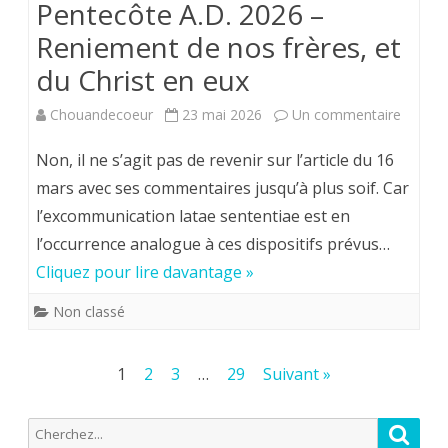
Pentecôte A.D. 2026 –
(2)
Reniement de nos frères, et
du Christ en eux
sur
Chouandecoeur
23 mai 2026
Un commentaire
Le
Non, il ne s’agit pas de revenir sur l’article du 16
mot
mars avec ses commentaires jusqu’à plus soif. Car
l’excommunication latae sententiae est en
de
l’occurrence analogue à ces dispositifs prévus…
M.
Cliquez pour lire davantage »
l’Aumôn
Non classé
:
Pentec
Pagination
1
2
3
…
29
Suivant »
A.D.
des
2026
Recherche
Reche
publications