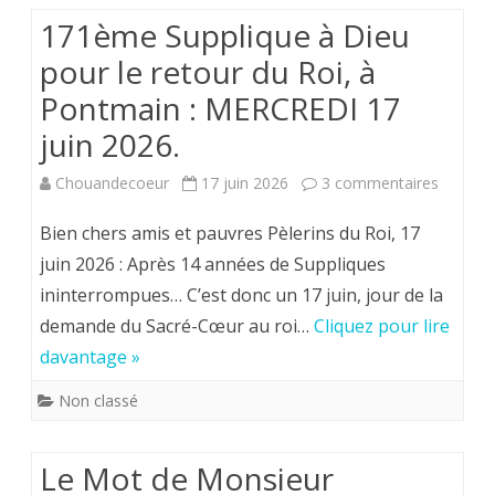
ensemb
171ème Supplique à Dieu
à
pour le retour du Roi, à
Loubla
Pontmain : MERCREDI 17
:
juin 2026.
Lundi
sur
Chouandecoeur
17 juin 2026
3 commentaires
6
171èm
Bien chers amis et pauvres Pèlerins du Roi, 17
juillet
Suppliq
juin 2026 : Après 14 années de Suppliques
2026
ininterrompues… C’est donc un 17 juin, jour de la
à
demande du Sacré-Cœur au roi…
Cliquez pour lire
Dieu
davantage »
pour
Non classé
le
retour
Le Mot de Monsieur
du