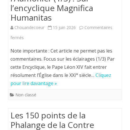
l’encyclique
l’encyclique Magnifica
Magnifica
Humanitas
Humanitas
Chouandecoeur
15 juin 2026
Commentaires
sur
fermés
Le
Note importante : Cet article ne permet pas les
Mot
commentaires. Focus sur les éclairages (1/3) Par
cette Encyclique, le Pape Léon XIV fait entrer
de
résolument l’Église dans le XXI° siècle…
Cliquez
Monsieur
pour lire davantage »
l’Aumônier
Non classé
(1/3)
:
Les 150 points de la
Sur
Phalange de la Contre
l’encyclique