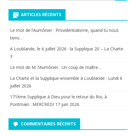
pour:
–
ARTICLES RÉCENTS
Reniem
de
Le mot de l’Aumônier : Providentialisme, quand tu nous
nos
tiens…
frères,
A Loublande, le 6 juillet 2026 : la Supplique 20 – La Charte
3
et
Le mot de M. l’Aumônier : Un coup de maître…
du
La Charte et la Supplique ensemble à Loublande : Lundi 6
Christ
juillet 2026
en
171ème Supplique à Dieu pour le retour du Roi, à
eux
Pontmain : MERCREDI 17 juin 2026.
COMMENTAIRES RÉCENTS