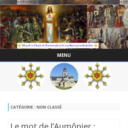
/*************************************************
MENU
Skip
to
content
CATÉGORIE :
NON CLASSÉ
Le mot de l’Aumônier :