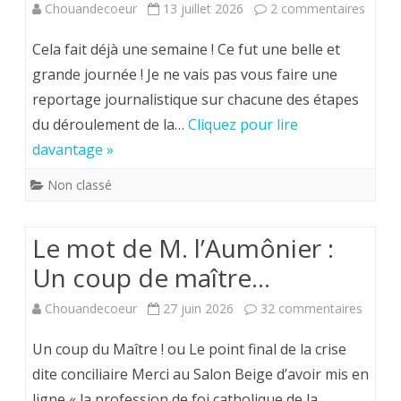
sur
Chouandecoeur
13 juillet 2026
2 commentaires
A
Cela fait déjà une semaine ! Ce fut une belle et
Loubl
grande journée ! Je ne vais pas vous faire une
reportage journalistique sur chacune des étapes
le
du déroulement de la…
Cliquez pour lire
6
davantage »
juillet
Non classé
2026 :
la
Le mot de M. l’Aumônier :
Suppl
Un coup de maître…
20
sur
Chouandecoeur
27 juin 2026
32 commentaires
–
Le
Un coup du Maître ! ou Le point final de la crise
La
mot
dite conciliaire Merci au Salon Beige d’avoir mis en
Chart
ligne « la profession de foi catholique de la…