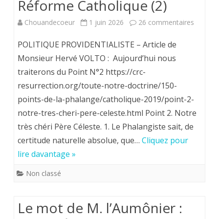
Réforme Catholique (2)
Magnifica
sur
Chouandecoeur
1 juin 2026
26 commentaires
Humanitas
Les
POLITIQUE PROVIDENTIALISTE – Article de
150
Monsieur Hervé VOLTO : Aujourd’hui nous
traiterons du Point N°2 https://crc-
points
resurrection.org/toute-notre-doctrine/150-
de
points-de-la-phalange/catholique-2019/point-2-
la
notre-tres-cheri-pere-celeste.html Point 2. Notre
Phalan
très chéri Père Céleste. 1. Le Phalangiste sait, de
certitude naturelle absolue, que…
Cliquez pour
de
lire davantage »
la
Non classé
Contre
Réform
Le mot de M. l’Aumônier :
Catholi