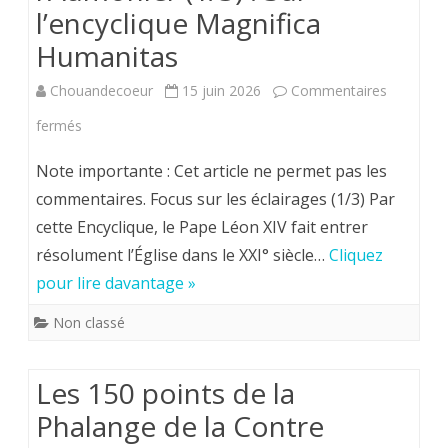
l’encyclique
l’encyclique Magnifica
Magnifica
Humanitas
Humanitas
Chouandecoeur
15 juin 2026
Commentaires
sur
fermés
Le
Note importante : Cet article ne permet pas les
Mot
commentaires. Focus sur les éclairages (1/3) Par
cette Encyclique, le Pape Léon XIV fait entrer
de
résolument l’Église dans le XXI° siècle…
Cliquez
Monsieur
pour lire davantage »
l’Aumônier
Non classé
(1/3)
:
Les 150 points de la
Sur
Phalange de la Contre
l’encyclique