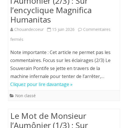
l’Aumônier (2/3) : Sur
l’encyclique
l’encyclique Magnifica
Magnifica
Humanitas
Humanitas
Chouandecoeur
15 juin 2026
Commentaires
sur
fermés
Le
Note importante : Cet article ne permet pas les
Mot
commentaires. Focus sur les éclairages (2/3) Le
Souverain Pontife se jette en travers de la
de
machine infernale pour tenter de l’arrêter,…
Monsieur
Cliquez pour lire davantage »
l’Aumônier
Non classé
(2/3)
:
Le Mot de Monsieur
Sur
l’Aumônier (1/3) : Sur