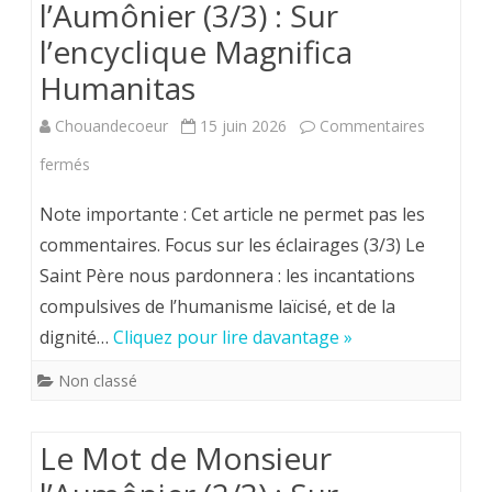
l’Aumônier (3/3) : Sur
Roi,
l’encyclique Magnifica
à
Humanitas
Pontma
Chouandecoeur
15 juin 2026
Commentaires
:
sur
fermés
MERCR
Le
Note importante : Cet article ne permet pas les
17
Mot
commentaires. Focus sur les éclairages (3/3) Le
juin
Saint Père nous pardonnera : les incantations
de
2026.
compulsives de l’humanisme laïcisé, et de la
Monsieur
dignité…
Cliquez pour lire davantage »
l’Aumônier
Non classé
(3/3)
:
Le Mot de Monsieur
Sur