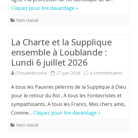
de
3
Cliquez pour lire davantage »
M.
Non classé
l’Aumô
:
La Charte et la Supplique
Un
ensemble à Loublande :
coup
Lundi 6 juillet 2026
de
sur
Chouandecoeur
27 juin 2026
4 commentaires
maîtr
La
A tous les Pauvres pèlerins de la Supplique à Dieu
Charte
pour le retour du Roi , A tous les Fontevristes et
sympathisants, A tous les Francs, Mes chers amis,
et
Comme…
Cliquez pour lire davantage »
la
Non classé
Suppliq
ensemb