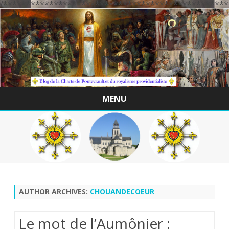
/*************************************************
MENU
Skip
to
content
AUTHOR ARCHIVES:
CHOUANDECOEUR
Le mot de l’Aumônier :