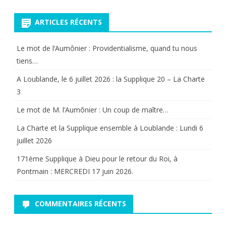
pour:
–
ARTICLES RÉCENTS
Reniem
de
Le mot de l’Aumônier : Providentialisme, quand tu nous
nos
tiens…
frères,
A Loublande, le 6 juillet 2026 : la Supplique 20 – La Charte
3
et
Le mot de M. l’Aumônier : Un coup de maître…
du
La Charte et la Supplique ensemble à Loublande : Lundi 6
Christ
juillet 2026
en
171ème Supplique à Dieu pour le retour du Roi, à
eux
Pontmain : MERCREDI 17 juin 2026.
COMMENTAIRES RÉCENTS