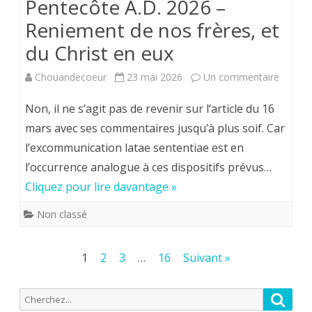
Pentecôte A.D. 2026 –
(2)
Reniement de nos frères, et
du Christ en eux
sur
Chouandecoeur
23 mai 2026
Un commentaire
Le
Non, il ne s’agit pas de revenir sur l’article du 16
mot
mars avec ses commentaires jusqu’à plus soif. Car
l’excommunication latae sententiae est en
de
l’occurrence analogue à ces dispositifs prévus…
M.
Cliquez pour lire davantage »
l’Aumôn
Non classé
:
Pentec
Pagination
1
2
3
…
16
Suivant »
A.D.
des
2026
Recherche
Reche
publications