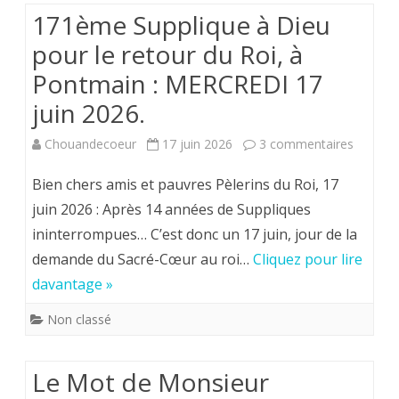
171ème Supplique à Dieu
à
pour le retour du Roi, à
Loubla
Pontmain : MERCREDI 17
:
juin 2026.
Lundi
sur
Chouandecoeur
17 juin 2026
3 commentaires
6
171èm
Bien chers amis et pauvres Pèlerins du Roi, 17
juillet
Suppliq
juin 2026 : Après 14 années de Suppliques
2026
ininterrompues… C’est donc un 17 juin, jour de la
à
demande du Sacré-Cœur au roi…
Cliquez pour lire
Dieu
davantage »
pour
Non classé
le
retour
Le Mot de Monsieur
du