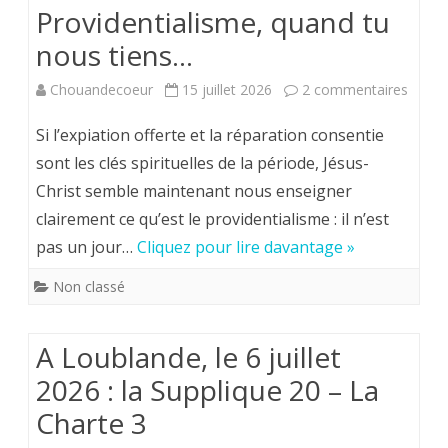
Providentialisme, quand tu
nous tiens…
sur
Chouandecoeur
15 juillet 2026
2 commentaires
Le
Si l’expiation offerte et la réparation consentie
mot
sont les clés spirituelles de la période, Jésus-
Christ semble maintenant nous enseigner
de
clairement ce qu’est le providentialisme : il n’est
l’Aumô
pas un jour…
Cliquez pour lire davantage »
:
Non classé
Provid
quand
A Loublande, le 6 juillet
tu
2026 : la Supplique 20 – La
nous
Charte 3
tiens