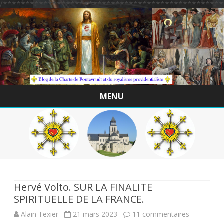
/*************************************************
MENU
Skip
to
content
Hervé Volto. SUR LA FINALITE
SPIRITUELLE DE LA FRANCE.
sur
Alain Texier
21 mars 2023
11 commentaires