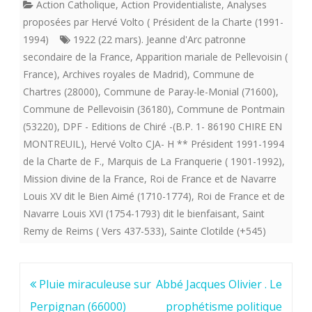
Action Catholique
,
Action Providentialiste
,
Analyses
proposées par Hervé Volto ( Président de la Charte (1991-
1994)
1922 (22 mars). Jeanne d'Arc patronne
secondaire de la France
,
Apparition mariale de Pellevoisin (
France)
,
Archives royales de Madrid)
,
Commune de
Chartres (28000)
,
Commune de Paray-le-Monial (71600)
,
Commune de Pellevoisin (36180)
,
Commune de Pontmain
(53220)
,
DPF - Editions de Chiré -(B.P. 1- 86190 CHIRE EN
MONTREUIL)
,
Hervé Volto CJA- H ** Président 1991-1994
de la Charte de F.
,
Marquis de La Franquerie ( 1901-1992)
,
Mission divine de la France
,
Roi de France et de Navarre
Louis XV dit le Bien Aimé (1710-1774)
,
Roi de France et de
Navarre Louis XVI (1754-1793) dit le bienfaisant
,
Saint
Remy de Reims ( Vers 437-533)
,
Sainte Clotilde (+545)
Navigation
Pluie miraculeuse sur
Abbé Jacques Olivier . Le
de
Perpignan (66000)
prophétisme politique