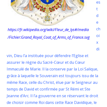
es
t
d
e
ch
https://fr.wikipedia.org/wiki/Fleur_de_lys#/media
oi
/Fichier:Grand_Royal_Coat_of_Arms_of_France.svg
x
di
vin, Dieu l’a instituée pour défendre l’Eglise et
assurer le règne du Sacré-Cœur et du Cœur
Immaculé de Marie. Il la conserve par la Loi Salique,
grâce à laquelle le Souverain est toujours issu de la
même Race, celle du Christ, élue par le Seigneur au
temps de David et confirmée par St Rémi et Ste
Jeanne d’Arc. Il l’a gouverne en se réservant le droit
de choisir comme Roi dans cette Race Davidique, le