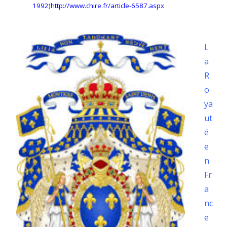
1992)http://www.chire.fr/article-6587.aspx
L
a
R
o
ya
ut
é
e
n
Fr
a
nc
e