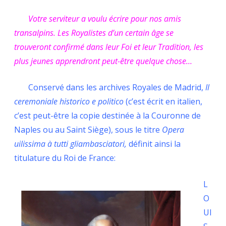
Hervé
Votre serviteur a voulu écrire pour nos amis
Volto.
transalpins. Les Royalistes d’un certain âge se
SUR
trouveront confirmé dans leur Foi et leur Tradition, les
LA
plus jeunes apprendront peut-être quelque chose…
FINALITE
Conservé dans les archives Royales de Madrid,
Il
SPIRITUEL
ceremoniale historico e politico
(c’est écrit en italien,
DE
c’est peut-être la copie destinée à la Couronne de
Naples ou au Saint Siège), sous le titre
Opera
LA
uilissima à tutti gliambasciatori,
définit ainsi la
FRANCE.
titulature du Roi de France:
L
O
UI