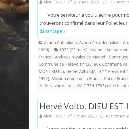
Alain Texier
21 mars 2023
11 commen
Votre serviteur a voulu écrire pour nos 
trouveront confirmé dans leur Foi et leu
davantage »
Action Catholique
,
Action Providentialiste
,
Ana
1994)
1922 (22 mars). Jeanne d'Arc patronn
France)
,
Archives royales de Madrid)
,
Commune d
Commune de Pellevoisin (36180)
,
Commune de P
MONTREUIL)
,
Hervé Volto CJA- H ** Président 1
1992)
,
Mission divine de la France
,
Roi de France
et de Navarre Louis XVI (1754-1793) dit le bienfa
Hervé Volto. DIEU EST-
Alain Texier
7 mars 2023
4 commenta
Votre serviteur le sait : avec cet article