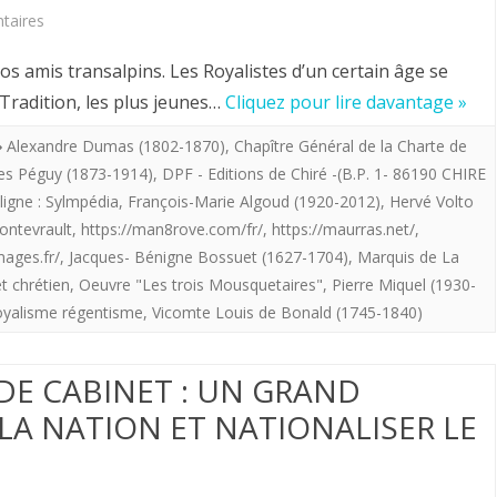
sur
la
taires
Hervé
Terreur
amis transalpins. Les Royalistes d’un certain âge se
Volto.
dans
 Tradition, les plus jeunes…
Cliquez pour lire davantage »
PERSPECTIVES
l’Ouest
Alexandre Dumas (1802-1870)
,
Chapître Général de la Charte de
es Péguy (1873-1914)
,
DPF - Editions de Chiré -(B.P. 1- 86190 CHIRE
ROYALISTES
(
ligne : Sylmpédia
,
François-Marie Algoud (1920-2012)
,
Hervé Volto
POUR
Via
ontevrault
,
https://man8rove.com/fr/
,
https://maurras.net/
,
LE
DPF)
ages.fr/
,
Jacques- Bénigne Bossuet (1627-1704)
,
Marquis de La
t chrétien
,
Oeuvre "Les trois Mousquetaires"
,
Pierre Miquel (1930-
XXI°
yalisme régentisme
,
Vicomte Louis de Bonald (1745-1840)
SIECLE
:
 DE CABINET : UN GRAND
REPUBLIQUE
 LA NATION ET NATIONALISER LE
OU
MONARCHIE