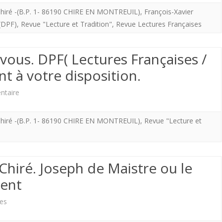
NATIONALISER
de
 Chiré -(B.P. 1- 86190 CHIRE EN MONTREUIL)
,
François-Xavier
LE
(DPF)
,
Revue "Lecture et Tradition"
,
Revue Lectures Françaises
la
ROYALISME
revue
ous. DPF( Lectures Françaises /
”
nt à votre disposition.
Lectures
sur
ntaire
françaises”
Formez-
vous
 Chiré -(B.P. 1- 86190 CHIRE EN MONTREUIL)
,
Revue "Lecture et
vous.
écrit.
Informez
TRANSMETTRE
vous.
hiré. Joseph de Maistre ou le
OU
DPF(
ent
DISPARAÎTRE.
Lectures
sur
es
Françaises
Nouveauté