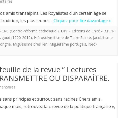
sur
ntaires
?
Hervé
amis transalpins. Les Royalistes d’un certain âge se
Volto.
 Tradition, les plus jeunes…
Cliquez pour lire davantage »
REUNION
CRC (Contre-réforme catholique )
,
DPF - Editions de Chiré -(B.P. 1-
Algoud (1920-2012)
,
Hiérosolymitisme de Terre Sainte
,
Jacobitisme
DE
ongrie
,
Miguélisme brésilien
,
Miguélisme portugais
,
Néo-
CABINET :
UN
GRAND
euille de la revue ” Lectures
IMPERATIF,
t. TRANSMETTRE OU DISPARAÎTRE.
ROYALISER
sur
entaires
LA
François-
e sans principes et surtout sans racines Chers amis,
NATION
Xavier
que mois, retrouvez la « revue de la politique française »,
ET
d’Hautefeuille