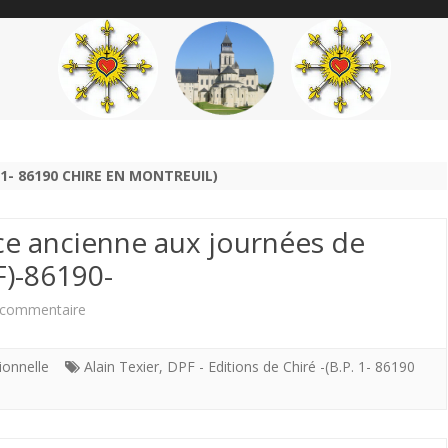
content
THÉME
AUTEUR
’ÉTENDARD
. 1- 86190 CHIRE EN MONTREUIL)
e ancienne aux journées de
F)-86190-
sur
 commentaire
Souvenir
ionnelle
Alain Texier
,
DPF - Editions de Chiré -(B.P. 1- 86190
de
ma