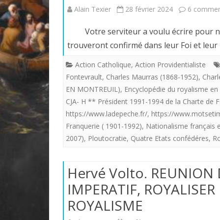
Alain Texier
28 février 2024
6 commen
Votre serviteur a voulu écrire pour nos 
trouveront confirmé dans leur Foi et leur
Action Catholique
,
Action Providentialiste
Fontevrault
,
Charles Maurras (1868-1952)
,
Charl
EN MONTREUIL)
,
Encyclopédie du royalisme en 
CJA- H ** Président 1991-1994 de la Charte de F
https://www.ladepeche.fr/
,
https://www.motsetim
Franquerie ( 1901-1992)
,
Nationalisme français e
2007)
,
Ploutocratie
,
Quatre Etats confédéres
,
Ro
Hervé Volto. REUNION
IMPERATIF, ROYALISER
ROYALISME