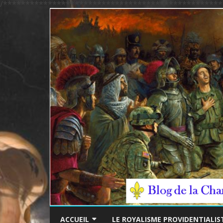
/*************************************************
ACCUEIL
LE ROYALISME PROVIDENTIALIS