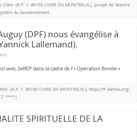
de Chiré -(B.P. 1- 86190 CHIRE EN MONTREUIL)
,
Joseph de Maistre
/
Editions
mystère du Gouvernement
Lecture
de
et
Chiré.
 Auguy (DPF) nous évangélise à
Tradition)
Joseph
 Yannick Lallemand).
sont
de
sur
ires
à
Maistre
L’ami
 avec 2eREP dans la cadre de l’« Opération Bonite »
votre
ou
de
disposition.
le
la
 Chiré -(B.P. 1- 86190 CHIRE EN MONTREUIL)
,
https://fr.aleteia.org/
,
mystère
7- ****)
Charte
du
Jean
NALITE SPIRITUELLE DE LA
Gouvernement
Auguy
(DPF)