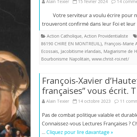
Alain Texier
15 février 2024
14 comme
Votre serviteur a voulu écrire pour nos 
trouveront confirmé dans leur Foi et leur
Action Catholique
,
Action Providentialiste
86190 CHIRE EN MONTREUIL)
,
François-Marie 
Ecossais
,
Jacobitisme irlandais
,
Magiarisme de H
Bourbonisme Napolitain
,
www.christ-roi.net/
François-Xavier d’Hautef
françaises” vous écri
Alain Texier
14 octobre 2023
11 comm
Pas de combat politique valable et durabl
Connaissez-vous Lectures Françaises ? Cha
…
Cliquez pour lire davantage »