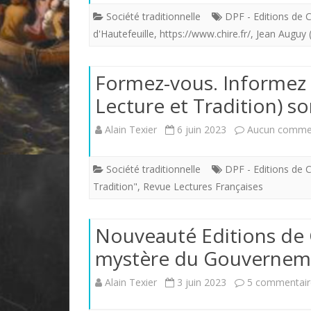
Société traditionnelle
DPF - Editions de
d'Hautefeuille
,
https://www.chire.fr/
,
Jean Auguy 
Formez-vous. Informez v
Lecture et Tradition) so
Alain Texier
6 juin 2023
Aucun comme
Société traditionnelle
DPF - Editions de
Tradition"
,
Revue Lectures Françaises
Nouveauté Editions de C
mystère du Gouvernem
Alain Texier
3 juin 2023
5 commentair