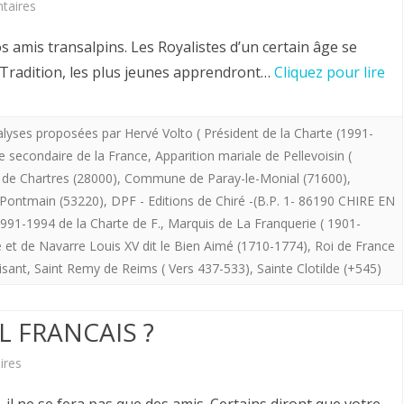
sur
taires
nous
Hervé
évangélise
amis transalpins. Les Royalistes d’un certain âge se
Volto.
r Tradition, les plus jeunes apprendront…
Cliquez pour lire
à
SUR
distance
LA
lyses proposées par Hervé Volto ( Président de la Charte (1991-
(
e secondaire de la France
,
Apparition mariale de Pellevoisin (
FINALITE
Vie
e Chartres (28000)
,
Commune de Paray-le-Monial (71600)
,
SPIRITUELLE
du
ontmain (53220)
,
DPF - Editions de Chiré -(B.P. 1- 86190 CHIRE EN
991-1994 de la Charte de F.
,
Marquis de La Franquerie ( 1901-
DE
Padre
 et de Navarre Louis XV dit le Bien Aimé (1710-1774)
,
Roi de France
LA
Yannick
isant
,
Saint Remy de Reims ( Vers 437-533)
,
Sainte Clotilde (+545)
FRANCE.
Lallemand).
IL FRANCAIS ?
sur
ires
Hervé
, il ne se fera pas que des amis. Certains diront que votre