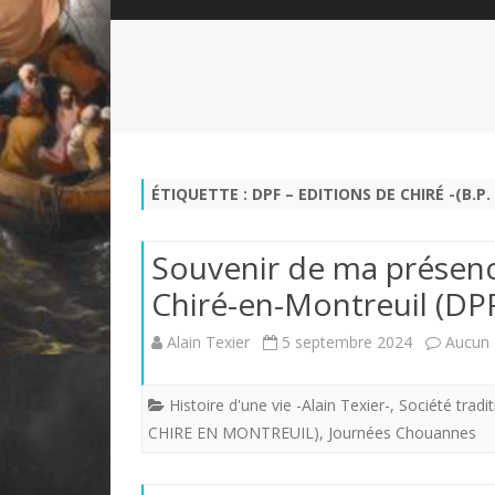
QUI SOMMES-NOUS?
ABÉCÉDAIRE DE LA CHARTE
LE FONDATEUR DE LA CHARTE
QUESTIONS/RÉPONSES
HISTORIQUE DES RENCONTRES
DÉVOTION AU SACRÉ-COEUR
L
NOUS SOUTENIR
LE ROYALISME RÉGENTISME
ÉTIQUETTE :
DPF – EDITIONS DE CHIRÉ -(B.P
QUIÉTISME?
Souvenir de ma présenc
Chiré-en-Montreuil (DP
Alain Texier
5 septembre 2024
Aucun
Histoire d'une vie -Alain Texier-
,
Société tradit
CHIRE EN MONTREUIL)
,
Journées Chouannes