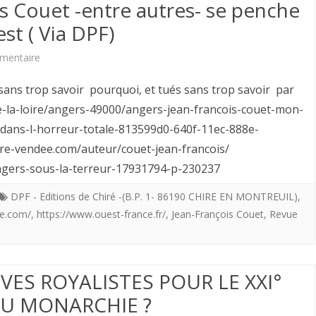
présence
is Couet -entre autres- se penche
ancienne
est ( Via DPF)
aux
sur
mentaire
journées
L’Historien
s trop savoir pourquoi, et tués sans trop savoir par
de
Jean-
de-la-loire/angers-49000/angers-jean-francois-couet-mon-
Chiré-
-dans-l-horreur-totale-813599d0-640f-11ec-888e-
François
oire-vendee.com/auteur/couet-jean-francois/
en-
Couet
angers-sous-la-terreur-17931794-p-230237
Montreuil
-
DPF - Editions de Chiré -(B.P. 1- 86190 CHIRE EN MONTREUIL)
,
(DPF)-86190-
entre
ee.com/
,
https://www.ouest-france.fr/
,
Jean-François Couet
,
Revue
autres-
se
IVES ROYALISTES POUR LE XXI°
penche
OU MONARCHIE ?
sur