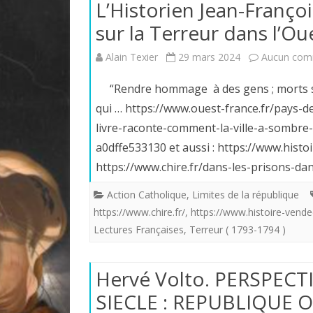
L’Historien Jean-Franço
sur la Terreur dans l’Ou
Alain Texier
29 mars 2024
Aucun com
“Rendre hommage à des gens ; morts san
qui … https://www.ouest-france.fr/pays-
livre-raconte-comment-la-ville-a-sombre
a0dffe533130 et aussi : https://www.hist
https://www.chire.fr/dans-les-prisons-d
Action Catholique
,
Limites de la république
https://www.chire.fr/
,
https://www.histoire-vend
Lectures Françaises
,
Terreur ( 1793-1794 )
Hervé Volto. PERSPECT
SIECLE : REPUBLIQUE 