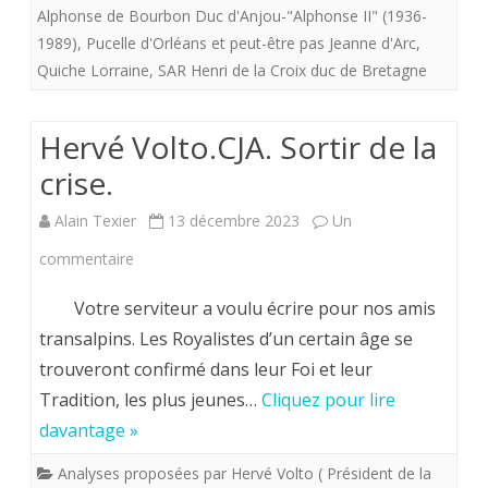
: LES
Alphonse de Bourbon Duc d'Anjou-"Alphonse II" (1936-
1989)
,
Pucelle d'Orléans et peut-être pas Jeanne d'Arc
,
TROIS
Quiche Lorraine
,
SAR Henri de la Croix duc de Bretagne
LOIS
DE
Hervé Volto.CJA. Sortir de la
LA
crise.
POLITIQUE
Alain Texier
13 décembre 2023
Un
sur
commentaire
Hervé
Votre serviteur a voulu écrire pour nos amis
Volto.CJA.
transalpins. Les Royalistes d’un certain âge se
trouveront confirmé dans leur Foi et leur
Sortir
Tradition, les plus jeunes…
Cliquez pour lire
de
davantage »
la
Analyses proposées par Hervé Volto ( Président de la
crise.