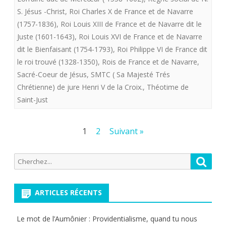
S. Jésus -Christ
,
Roi Charles X de France et de Navarre
(1757-1836)
,
Roi Louis XIII de France et de Navarre dit le
Juste (1601-1643)
,
Roi Louis XVI de France et de Navarre
dit le Bienfaisant (1754-1793)
,
Roi Philippe VI de France dit
le roi trouvé (1328-1350)
,
Rois de France et de Navarre
,
Sacré-Coeur de Jésus
,
SMTC ( Sa Majesté Trés
Chrétienne) de jure Henri V de la Croix.
,
Théotime de
Saint-Just
Pagination
1
2
Suivant »
des
Recherche
Reche
publications
pour:
ARTICLES RÉCENTS
Le mot de l’Aumônier : Providentialisme, quand tu nous