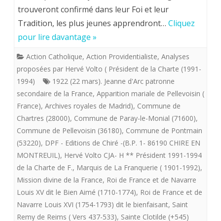
trouveront confirmé dans leur Foi et leur
SUR
Tradition, les plus jeunes apprendront…
Cliquez
LA
pour lire davantage »
FINALITE
Action Catholique
,
Action Providentialiste
,
Analyses
SPIRITUE
proposées par Hervé Volto ( Président de la Charte (1991-
DE
1994)
1922 (22 mars). Jeanne d'Arc patronne
secondaire de la France
,
Apparition mariale de Pellevoisin (
LA
France)
,
Archives royales de Madrid)
,
Commune de
FRANCE.
Chartres (28000)
,
Commune de Paray-le-Monial (71600)
,
Commune de Pellevoisin (36180)
,
Commune de Pontmain
(53220)
,
DPF - Editions de Chiré -(B.P. 1- 86190 CHIRE EN
MONTREUIL)
,
Hervé Volto CJA- H ** Président 1991-1994
de la Charte de F.
,
Marquis de La Franquerie ( 1901-1992)
,
Mission divine de la France
,
Roi de France et de Navarre
Louis XV dit le Bien Aimé (1710-1774)
,
Roi de France et de
Navarre Louis XVI (1754-1793) dit le bienfaisant
,
Saint
Remy de Reims ( Vers 437-533)
,
Sainte Clotilde (+545)