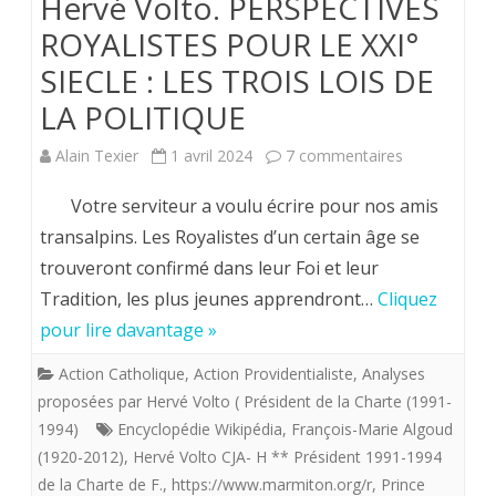
Hervé Volto. PERSPECTIVES
ROYALISTES POUR LE XXI°
SIECLE : LES TROIS LOIS DE
LA POLITIQUE
sur
Alain Texier
1 avril 2024
7 commentaires
Hervé
Votre serviteur a voulu écrire pour nos amis
Volto.
transalpins. Les Royalistes d’un certain âge se
trouveront confirmé dans leur Foi et leur
PERSPECTIV
Tradition, les plus jeunes apprendront…
Cliquez
ROYALISTES
pour lire davantage »
POUR
Action Catholique
,
Action Providentialiste
,
Analyses
LE
proposées par Hervé Volto ( Président de la Charte (1991-
XXI°
1994)
Encyclopédie Wikipédia
,
François-Marie Algoud
(1920-2012)
,
Hervé Volto CJA- H ** Président 1991-1994
SIECLE
de la Charte de F.
,
https://www.marmiton.org/r
,
Prince