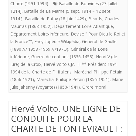
Charte (1991-1994)
Bataille de Bouvines (27 Juillet
1214)
,
Bataille de La Marne (5 sept. 1914 – 12 sept.
1914.)
,
Bataille de Patay (18 juin 1429)
,
Beaufs
,
Charles
Maurras (1868-1952)
,
Département Loire-Atlantique
,
Département Loire-Inférieure
,
Devise " Pour Dieu le Roi et
la France""
,
Encyclopédie Wikipédia
,
Général de Gaulle
(1890 /// 1958 -1969 ///197O)
,
Général de la Loire
inférieure
,
Guerre de cent ans (1336-1453)
,
Henri V (de
jure) de la Croix
,
Hervé Volto CJA- H ** Président 1991-
1994 de la Charte de F.
,
italiens
,
Maréchal Philippe Pétain
(1856-1921)
,
Maréchal Philippe Pétain (1856-1951)
,
Marie-
Julie Jahenny (Voyante) (1850-1941)
,
Ordre moral
Hervé Volto. UNE LIGNE DE
CONDUITE POUR LA
CHARTE DE FONTEVRAULT :