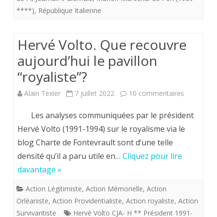
****)
,
République Italienne
Après
les
Hervé Volto. Que recouvre
élections
aujourd’hui le pavillon
générales
“royaliste”?
sur
Alain Texier
7 juillet 2022
10 commentaires
Hervé
Les analyses communiquées par le président
Volto.
Hervé Volto (1991-1994) sur le royalisme via le
blog Charte de Fontevrault sont d’une telle
Que
densité qu’il a paru utile en…
Cliquez pour lire
recouvre
davantage »
aujourd’hu
Action Légitimiste
,
Action Mémorielle
,
Action
le
Orléaniste
,
Action Providentialiste
,
Action royaliste
,
Action
pavillon
Survivantiste
Hervé Volto CJA- H ** Président 1991-