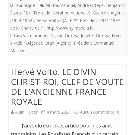
permet
la république
Ali Boumendjel
,
André Ortéga
,
Benjamin
Stora
,
FLN (Front de libération nationale)
,
Guerre d'Algérie
de
(1954-1962)
,
Hervé Volto CJA- H ** Président 1991-1994
“regar
de la Charte de F.
,
http://www.sylmpedia.fr
,
l’Histoi
https://actu.orange.fr/
,
Jean Ortéga
,
Josette Ortéga
,
Mers-
el-Kébir (Algérie)
,
Oran (Algérie)
,
Président Emmanuel
en
Macron
face”;
nous
Hervé Volto. LE DIVIN
vous
CHRIST-ROI, CLEF DE VOUTE
offron
DE L’ANCIENNE FRANCE
ce
ROYALE
témoi
sur
Alain Texier
4 mars 2021
Aucun commentaire
d’atroc
Hervé
J’ai voulu écrire cet article pour nos amis
commi
Volto.
transalpins. Les Royalistes Français d’un certain