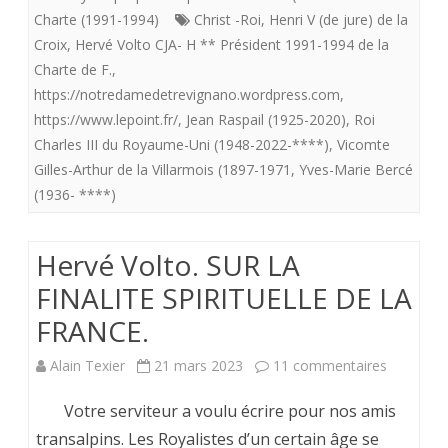
prétendant
Charte (1991-1994)
Christ -Roi
,
Henri V (de jure) de la
caché
Croix
,
Hervé Volto CJA- H ** Président 1991-1994 de la
Charte de F.
,
au
https://notredamedetrevignano.wordpress.com
,
trône
https://www.lepoint.fr/
,
Jean Raspail (1925-2020)
,
Roi
Charles III du Royaume-Uni (1948-2022-****)
,
Vicomte
de
Gilles-Arthur de la Villarmois (1897-1971
,
Yves-Marie Bercé
France..
(1936- ****)
Hervé Volto. SUR LA
FINALITE SPIRITUELLE DE LA
FRANCE.
sur
Alain Texier
21 mars 2023
11 commentaires
Hervé
Votre serviteur a voulu écrire pour nos amis
Volto.
transalpins. Les Royalistes d’un certain âge se