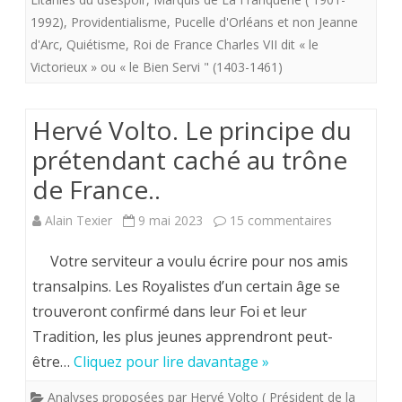
FONT
1992)
,
Providentialisme
,
Pucelle d'Orléans et non Jeanne
:
d'Arc
,
Quiétisme
,
Roi de France Charles VII dit « le
Victorieux » ou « le Bien Servi " (1403-1461)
PROV
ET
Hervé Volto. Le principe du
ESPE
prétendant caché au trône
de France..
sur
Alain Texier
9 mai 2023
15 commentaires
Hervé
Votre serviteur a voulu écrire pour nos amis
Volto.
transalpins. Les Royalistes d’un certain âge se
trouveront confirmé dans leur Foi et leur
Le
Tradition, les plus jeunes apprendront peut-
principe
être…
Cliquez pour lire davantage »
du
Analyses proposées par Hervé Volto ( Président de la