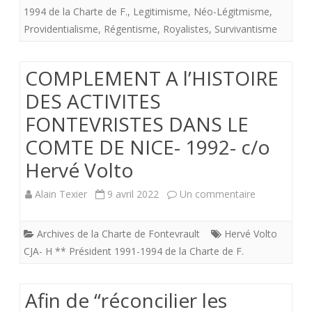
1994 de la Charte de F.
,
Legitimisme
,
Néo-Légitmisme
,
“royaliste”
Providentialisme
,
Régentisme
,
Royalistes
,
Survivantisme
COMPLEMENT A l’HISTOIRE
DES ACTIVITES
FONTEVRISTES DANS LE
COMTE DE NICE- 1992- c/o
Hervé Volto
sur
Alain Texier
9 avril 2022
Un commentaire
COMPLEME
Archives de la Charte de Fontevrault
Hervé Volto
A
CJA- H ** Président 1991-1994 de la Charte de F.
l’HISTOIRE
DES
Afin de “réconcilier les