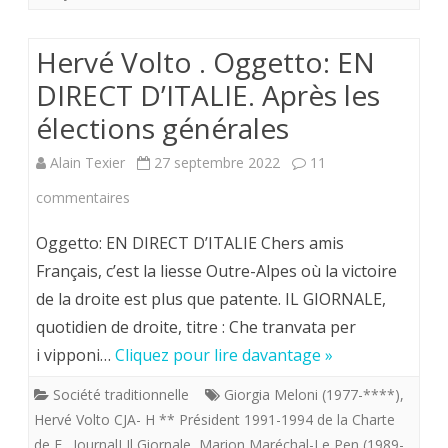
Hervé Volto . Oggetto: EN
DIRECT D’ITALIE. Après les
élections générales
Alain Texier
27 septembre 2022
11
sur
commentaires
Hervé
Oggetto: EN DIRECT D’ITALIE Chers amis
Volto
Français, c’est la liesse Outre-Alpes où la victoire
de la droite est plus que patente. IL GIORNALE,
.
quotidien de droite, titre : Che tranvata per
Oggetto:
i vipponi…
Cliquez pour lire davantage »
EN
Société traditionnelle
Giorgia Meloni (1977-****)
,
DIRECT
Hervé Volto CJA- H ** Président 1991-1994 de la Charte
D’ITALIE.
de F.
,
JournalI Il Giornale
,
Marion Maréchal-Le Pen (1989-