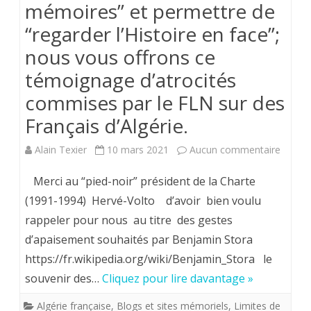
ACTIVITES
mémoires” et permettre de
“regarder l’Histoire en face”;
FONTEVRIS
nous vous offrons ce
DANS
témoignage d’atrocités
LE
commises par le FLN sur des
COMTE
Français d’Algérie.
DE
NICE-
sur
Alain Texier
10 mars 2021
Aucun commentaire
1992-
Afin
Merci au “pied-noir” président de la Charte
c/o
de
(1991-1994) Hervé-Volto d’avoir bien voulu
rappeler pour nous au titre des gestes
Hervé
“réconc
d’apaisement souhaités par Benjamin Stora
Volto
les
https://fr.wikipedia.org/wiki/Benjamin_Stora le
mémoi
souvenir des…
Cliquez pour lire davantage »
et
Algérie française
,
Blogs et sites mémoriels
,
Limites de