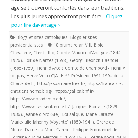
par
âge se trouveront confortés dans leur traditions.
LE
Les plus jeunes apprendront peut-être…
Cliquez
le
DIVIN
pour lire davantage »
FLN
CHRIST
Blogs et sites catholiques
,
Blogs et sites
sur
ROI,
providentialistes
18 brumaire an VIII
,
Bible
,
des
CLEF
Chevalerie
,
Christ -Roi
,
Comte Maurice d'Andigné (1844-
França
1926)
,
Edit de Nantes (1598)
,
Georg Friedrich Haendel
DE
(1685-1759)
,
Henri d'Artois Comte de Chambord - Henri V
d’Algér
VOUTE
ou pas
,
Hervé Volto CJA- H ** Président 1991-1994 de la
Charte de F.
,
http://jesusmarie.free.fr/
,
https://francais-et-
DE
chretiens.home.blog/
,
https://gallica.bnf.fr/
,
L’ANCI
https://www.academia.edu/
,
FRANC
https://www.livresenfamille.fr/
,
Jacques Bainville (1879-
1936)
,
Jeanne d'Arc (Ste)
,
Loi salique
,
Marie Lataste
,
ROYALE
Marie-Julie Jahenny (Voyante) (1850-1941)
,
Ordre de
Notre Dame du Mont Carmel
,
Philippe-Emmanuel de
Lorraine duc de Mercœur ( 1558-1602)
,
Rêgne social de N.