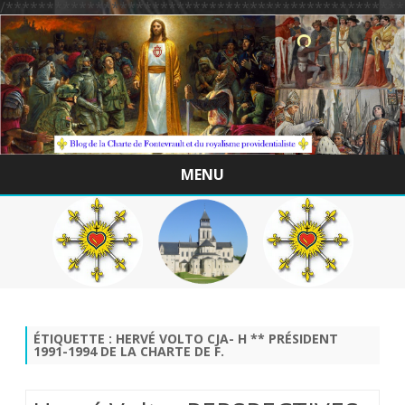
/*************************************************
MENU
Skip
to
content
ÉTIQUETTE :
HERVÉ VOLTO CJA- H ** PRÉSIDENT
1991-1994 DE LA CHARTE DE F.