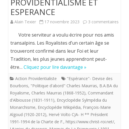
PROVIDENTIALISME ET
ESPERANCE
sur
Alain Texier
17 novembre 2023
3 commentaires
Herv
Votre serviteur a voulu écrire pour nos amis
Volto.
transalpins. Les Royalistes d’un certain âge se
trouveront confirmé dans leur Foi et leur
UNE
Tradition, les plus jeunes apprendront peut-
LIGN
être…
Cliquez pour lire davantage »
DE
Action Providentialiste
"Espérance"- Devise des
COND
Bourbons
,
"Politique d'abord" Charles Maurras
,
B.A.BA du
POU
Royalisme
,
Charles Maurras (1868-1952)
,
Commandant
d'Albiousse (1831-1911)
,
Encyclopédie Sylmpédia du
LA
Monarchisme
,
Encyclopédie Wikipédia
,
François-Marie
CHAR
Algoud (1920-2012)
,
Hervé Volto CJA- H ** Président
1991-1994 de la Charte de F.
,
https://www.christ-roi.net/
,
DE
Litanies du dsespoir
,
Marquis de La Franquerie ( 1901-