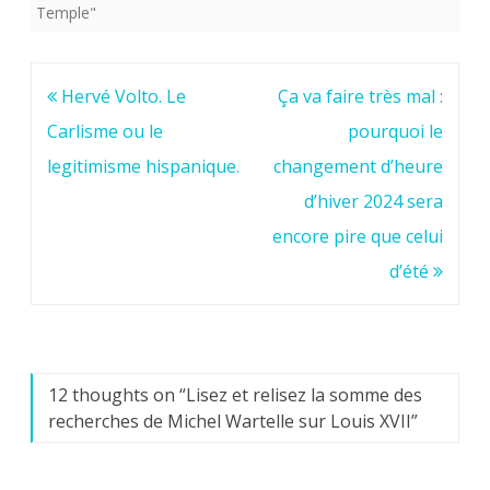
Temple"
Navigation
Hervé Volto. Le
Ça va faire très mal :
de
Carlisme ou le
pourquoi le
l’article
legitimisme hispanique.
changement d’heure
d’hiver 2024 sera
encore pire que celui
d’été
12 thoughts on “
Lisez et relisez la somme des
recherches de Michel Wartelle sur Louis XVII
”