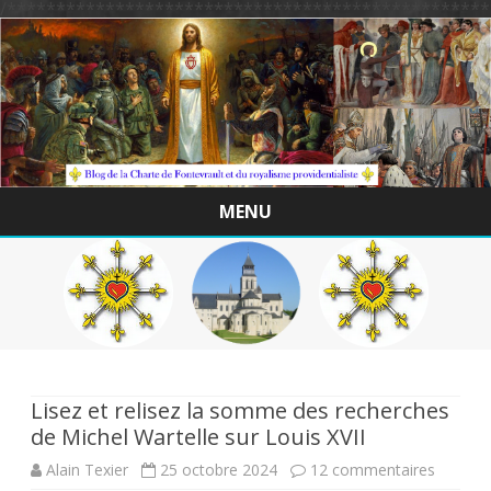
/*************************************************
MENU
Skip
to
content
Lisez et relisez la somme des recherches
de Michel Wartelle sur Louis XVII
sur
Alain Texier
25 octobre 2024
12 commentaires