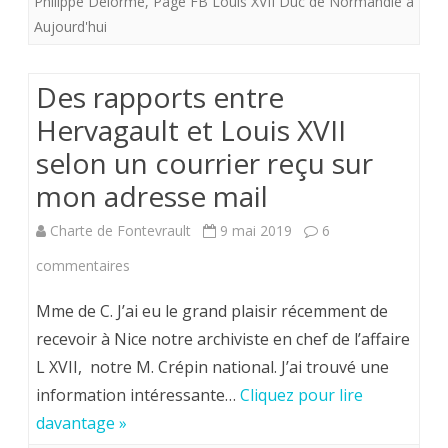
Philippe Delorme
,
Page FB Louis XVII Duc de Normandie à
Aujourd'hui
répond
en
Des rapports entre
insultant
Hervagault et Louis XVII
la
selon un courrier reçu sur
mémoire
mon adresse mail
du
Charte de Fontevrault
9 mai 2019
6
roi
sur
commentaires
de
Des
Mme de C. J’ai eu le grand plaisir récemment de
France
rapports
recevoir à Nice notre archiviste en chef de l’affaire
Louis
L XVII, notre M. Crépin national. J’ai trouvé une
entre
XVII.
information intéressante…
Cliquez pour lire
Hervagault
davantage »
et