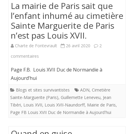
La mairie de Paris sait que
Charles
l’enfant inhumé au cimetière
Barbanès
Sainte Marguerite de Paris
(
n’est pas Louis XVII.
Louis
Charte de Fontevrault
26 avril 2020
2
XVII)
sur
commentaires
La
Page F.B. Louis XVII Duc de Normandie à
mairie
Aujourd’hui
de
Blogs et sites survivantistes
ADN
,
Cimetière
Sainte-Marguerite (Paris)
,
Guillemette Leneveu
,
Jean
Paris
Tibéri
,
Louis XVII
,
Louis XVII-Naundorff
,
Mairie de Paris
,
sait
Page FB Louis XVII Duc de Normandie à Aujourd'hui
que
l’enfant
Quand en guise