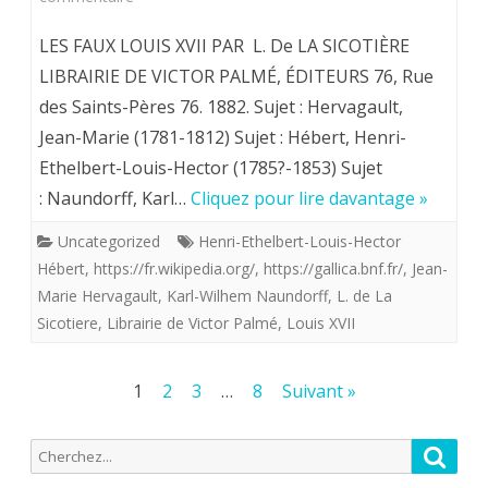
164
LES FAUX LOUIS XVII PAR L. De LA SICOTIÈRE
pages
LIBRAIRIE DE VICTOR PALMÉ, ÉDITEURS 76, Rue
des Saints-Pères 76. 1882. Sujet : Hervagault,
sur
Jean-Marie (1781-1812) Sujet : Hébert, Henri-
Hervagault,
Ethelbert-Louis-Hector (1785?-1853) Sujet
Hébert,
: Naundorff, Karl…
Cliquez pour lire davantage »
Naudorff
Uncategorized
Henri-Ethelbert-Louis-Hector
tous
Hébert
,
https://fr.wikipedia.org/
,
https://gallica.bnf.fr/
,
Jean-
Marie Hervagault
,
Karl-Wilhem Naundorff
,
L. de La
"
Sicotiere
,
Librairie de Victor Palmé
,
Louis XVII
candidats"
à
Pagination
1
2
3
…
8
Suivant »
la
des
Recherche
survie
Reche
publications
pour: