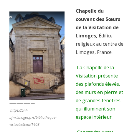
Chapelle
Chapelle du
du
couvent des Sœurs
couvent
de la Visitation de
des
Limoges
,
Édifice
religieux au centre de
Sœurs
Limoges, France.
de
la
La Chapelle de la
Visitation présente
Visitation
des plafonds élevés,
de
des murs en pierre et
Limoges.
de grandes fenêtres
———————-
qui illuminent son
https://bnl-
espace intérieur.
bfm.limoges.fr/s/bibliotheque-
virtuelle/item/1408