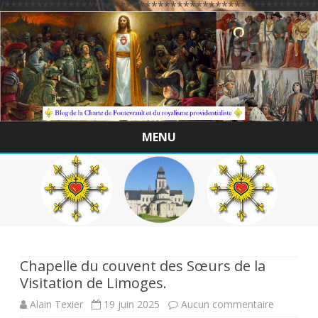
/*************************************************
MENU
Skip
to
content
Chapelle du couvent des Sœurs de la
Visitation de Limoges.
sur
Alain Texier
19 juin 2025
Aucun commentaire