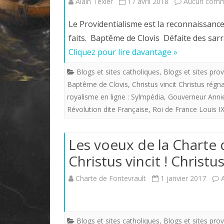
Alain Texier
17 avril 2018
Aucun comm
Le Providentialisme est la reconnaissanc
faits. Baptême de Clovis Défaite des sar
Cliquez pour lire davantage »
Blogs et sites catholiques
,
Blogs et sites prov
Baptême de Clovis
,
Christus vincit Christus régn
royalisme en ligne : Sylmpédia
,
Gouverneur Anni
Révolution dite Française
,
Roi de France Louis IX
Les voeux de la Charte 
Christus vincit ! Christu
Charte de Fontevrault
1 janvier 2017
Blogs et sites catholiques
,
Blogs et sites prov