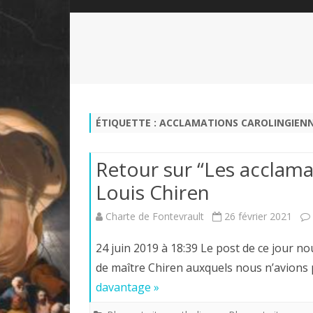
QUI SOMMES-NOUS?
ABÉCÉDAIRE DE LA CHARTE
LE FONDATEUR DE LA CHARTE
QUESTIONS/RÉPONSES
HISTORIQUE DES RENCONTRES
DÉVOTION AU SACRÉ-COEUR
L
NOUS SOUTENIR
LE ROYALISME RÉGENTISME
ÉTIQUETTE :
ACCLAMATIONS CAROLINGIEN
QUIÉTISME?
Retour sur “Les acclama
Louis Chiren
Charte de Fontevrault
26 février 2021
24 juin 2019 à 18:39 Le post de ce jour
de maître Chiren auxquels nous n’avions 
davantage »