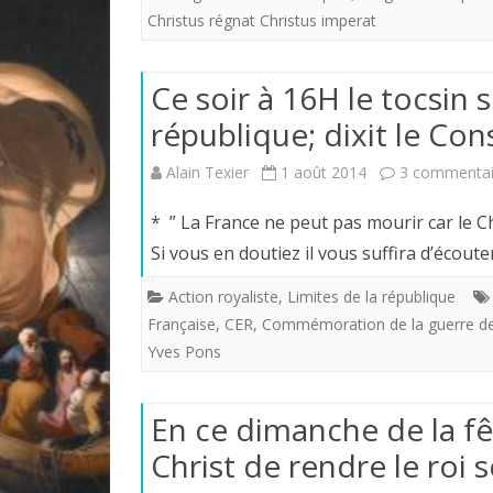
Christus régnat Christus imperat
Ce soir à 16H le tocsin s
république; dixit le Con
Alain Texier
1 août 2014
3 commentai
* ” La France ne peut pas mourir car le C
Si vous en doutiez il vous suffira d’écout
Action royaliste
,
Limites de la république
Française
,
CER
,
Commémoration de la guerre d
Yves Pons
En ce dimanche de la fê
Christ de rendre le roi 