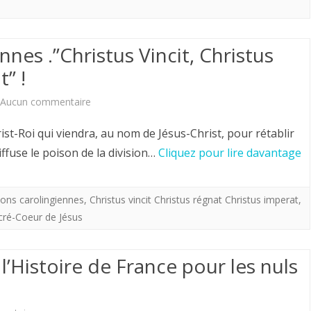
providentialiste”
offre
nes .”Christus Vincit, Christus
aux
” !
royalistes
sur
Aucun commentaire
“Acclamations
Acclamations
ist-Roi qui viendra, au nom de Jésus-Christ, pour rétablir
carolingiennes
carolingiennes
ffuse le poison de la division…
Cliquez pour lire davantage
!”
.”Christus
Vincit,
ons carolingiennes
,
Christus vincit Christus régnat Christus imperat
,
cré-Coeur de Jésus
Christus
Regnat,
l’Histoire de France pour les nuls
Christus
Imperat”