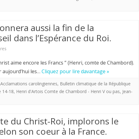
de
la
onnera aussi la fin de la
Charte
seil dans l’Espérance du Roi.
de
Fontevrault
sur
res
pour
Ce
hrist aime encore les Francs ” (Henri, comte de Chambord).
2017
soir
er aujourd’hui les…
Cliquez pour lire davantage »
:
à
Acclamations carolingiennes
,
Bulletin climatique de la République
Christus
e 14-18
,
Henri d'Artois Comte de Chambord - Henri V ou pas
,
Jean-
16H
vincit
le
!
tocsin
te du Christ-Roi, implorons le
Christus
sonnera
selon son coeur à la France.
régnat!
aussi