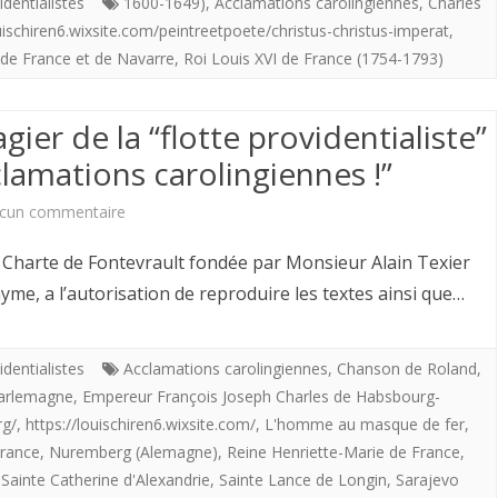
acclamations
identialistes
1600-1649)
,
Acclamations carolingiennes
,
Charles
ouischiren6.wixsite.com/peintreetpoete/christus-christus-imperat
,
carolingiennes”
 de France et de Navarre
,
Roi Louis XVI de France (1754-1793)
de
Maître
gier de la “flotte providentialiste”
Louis
clamations carolingiennes !”
Chiren
sur
cun commentaire
Louis
arte de Fontevrault fondée par Monsieur Alain Texier
Chiren,
me, a l’autorisation de reproduire les textes ainsi que…
Maître
imagier
identialistes
Acclamations carolingiennes
,
Chanson de Roland
,
arlemagne
,
Empereur François Joseph Charles de Habsbourg-
de
rg/
,
https://louischiren6.wixsite.com/
,
L'homme au masque de fer
,
la
France
,
Nuremberg (Alemagne)
,
Reine Henriette-Marie de France
,
,
Sainte Catherine d'Alexandrie
,
Sainte Lance de Longin
,
Sarajevo
“flotte