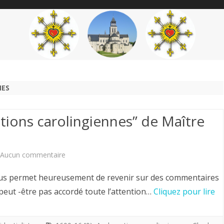
content
THÉME
AUTEUR
’ÉTENDARD
NES
tions carolingiennes” de Maître
sur
Aucun commentaire
Retour
 nous permet heureusement de revenir sur des commentaires
sur
peut -être pas accordé toute l’attention…
Cliquez pour lire
“Les