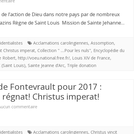
sur
entaire
!
Le
e de l’action de Dieu dans notre pays par de nombreux
Providentialisme
razins Règne de Saint Louis Mission de Sainte Jehanne…
ou
l’Histoire
identialistes
Acclamations carolingiennes
,
Assomption
,
at Christus imperat
,
Collection " ....Pour les nuls"
,
Encyclopédie du
de
e Robert
,
http://voeu.national.free.fr/
,
Louis XIV de France
,
France
 (Saint Louis)
,
Sainte Jeanne d’Arc
,
Triple donation
pour
de Fontevrault pour 2017 :
les
s régnat! Christus imperat!
nuls
(1)
sur
Aucun commentaire
Les
voeux
identialistes
Acclamations carolingiennes
,
Christus vincit