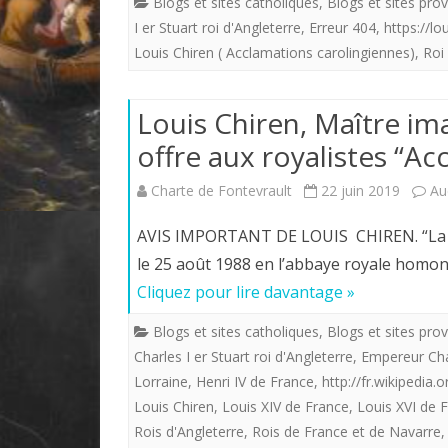
Blogs et sites catholiques
,
Blogs et sites prov
I er Stuart roi d'Angleterre
,
Erreur 404
,
https://l
Louis Chiren ( Acclamations carolingiennes)
,
Roi
Louis Chiren, Maître ima
offre aux royalistes “Ac
Charte de Fontevrault
22 juin 2019
Au
AVIS IMPORTANT DE LOUIS CHIREN. “La Ch
le 25 août 1988 en l’abbaye royale homony
Cliquez pour lire davantage »
Blogs et sites catholiques
,
Blogs et sites prov
Charles I er Stuart roi d'Angleterre
,
Empereur Ch
Lorraine
,
Henri IV de France
,
http://fr.wikipedia.o
Louis Chiren
,
Louis XIV de France
,
Louis XVI de 
Rois d'Angleterre
,
Rois de France et de Navarre