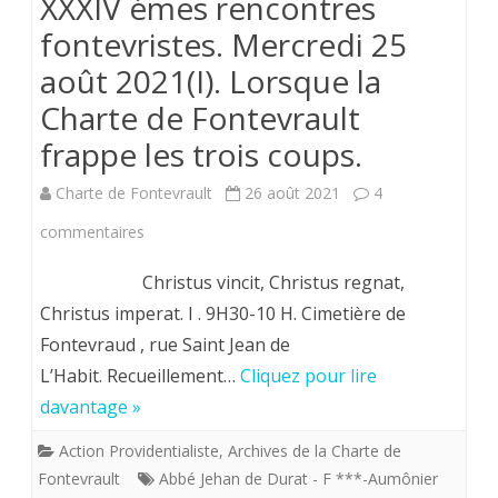
XXXIV émes rencontres
fontevristes. Mercredi 25
août 2021(I). Lorsque la
Charte de Fontevrault
frappe les trois coups.
Charte de Fontevrault
26 août 2021
4
sur
commentaires
XXXIV
Christus vincit, Christus regnat,
émes
Christus imperat. I . 9H30-10 H. Cimetière de
Fontevraud , rue Saint Jean de
rencontres
L’Habit. Recueillement…
Cliquez pour lire
fontevristes.
davantage »
Mercredi
Action Providentialiste
,
Archives de la Charte de
25
Fontevrault
Abbé Jehan de Durat - F ***-Aumônier