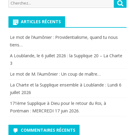
Recherche
Reche
Christ
pour:
de
ARTICLES RÉCENTS
rendre
le
Le mot de l’Aumônier : Providentialisme, quand tu nous
tiens…
roi
A Loublande, le 6 juillet 2026 : la Supplique 20 – La Charte
selon
3
son
Le mot de M. l’Aumônier : Un coup de maître…
coeur
La Charte et la Supplique ensemble à Loublande : Lundi 6
à
juillet 2026
la
171ème Supplique à Dieu pour le retour du Roi, à
France
Pontmain : MERCREDI 17 juin 2026.
COMMENTAIRES RÉCENTS