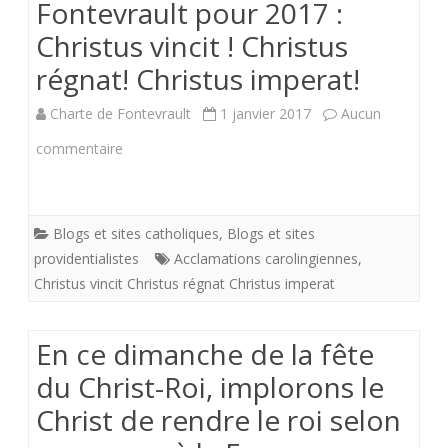
Fontevrault pour 2017 :
Christus vincit ! Christus
régnat! Christus imperat!
Charte de Fontevrault
1 janvier 2017
Aucun
sur
commentaire
Les
voeux
Blogs et sites catholiques
,
Blogs et sites
de
providentialistes
Acclamations carolingiennes
,
Christus vincit Christus régnat Christus imperat
la
Charte
En ce dimanche de la fête
de
du Christ-Roi, implorons le
Fontevrault
Christ de rendre le roi selon
pour