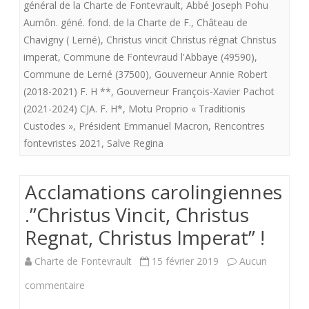
août
général de la Charte de Fontevrault
,
Abbé Joseph Pohu
Aumôn. géné. fond. de la Charte de F.
,
Château de
2021(I).
Chavigny ( Lerné)
,
Christus vincit Christus régnat Christus
Lorsque
imperat
,
Commune de Fontevraud l'Abbaye (49590)
,
Commune de Lerné (37500)
,
Gouverneur Annie Robert
la
(2018-2021) F. H **
,
Gouverneur François-Xavier Pachot
Charte
(2021-2024) CJA. F. H*
,
Motu Proprio « Traditionis
de
Custodes »
,
Président Emmanuel Macron
,
Rencontres
fontevristes 2021
,
Salve Regina
Fontevrault
frappe
Acclamations carolingiennes
les
.”Christus Vincit, Christus
trois
Regnat, Christus Imperat” !
coups.
Charte de Fontevrault
15 février 2019
Aucun
sur
commentaire
Acclamations