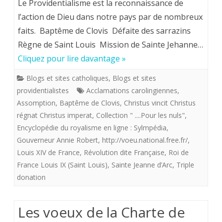
Le Providentialisme est la reconnaissance de
Provide
l’action de Dieu dans notre pays par de nombreux
faits. Baptême de Clovis Défaite des sarrazins
ou
Règne de Saint Louis Mission de Sainte Jehanne…
l’Histoir
Cliquez pour lire davantage »
de
Blogs et sites catholiques
,
Blogs et sites
France
providentialistes
Acclamations carolingiennes
,
pour
Assomption
,
Baptême de Clovis
,
Christus vincit Christus
régnat Christus imperat
,
Collection " ....Pour les nuls"
,
les
Encyclopédie du royalisme en ligne : Sylmpédia
,
nuls
Gouverneur Annie Robert
,
http://voeu.national.free.fr/
,
Louis XIV de France
,
Révolution dite Française
,
Roi de
(1)
France Louis IX (Saint Louis)
,
Sainte Jeanne d’Arc
,
Triple
donation
Les voeux de la Charte de