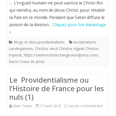
…. L’orgueil humain ne peut vaincre le Christ-Roi
carolingiennes
qui viendra, au nom de Jésus-Christ, pour rétablir
la Paix en ce monde. Pendant que Satan diffuse le
.”Christus
poison de la division…
Cliquez pour lire davantage
Vincit,
»
Christus
Blogs et sites providentialistes
Acclamations
Regnat,
carolingiennes
,
Christus vincit Christus régnat Christus
Christus
imperat
,
https://saintmichelarchange.wordpress.com/
,
Sacré-Coeur de Jésus
Imperat”
!
Le Providentialisme ou
l’Histoire de France pour les
nuls (1)
sur
Alain Texier
17 avril 2018
Aucun commentaire
Le