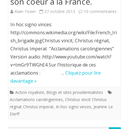
son coeur à la France.
2017
sur
Alain Texier
27 octobre 2013
10 commentaires
:
En
In hoc signo vinces:
Christus
ce
http://commons.wikimedia.org/wiki/File:French_Iri
vincit
sh_brigade.jpgChristus vincit, Christus régnat,
diman
!
Christus Imperat “Acclamations carolingiennes”
de
Christus
Version audio :http://www.youtube.com/watch?
la
v=tmGr9TWGhE4 Sur l’historique de ces
régnat!
fête
acclamations : …
Cliquez pour lire
Christus
davantage »
du
imperat!
Christ-
Action royaliste
,
Blogs et sites providentialistes
Acclamations carolingiennes
,
Christus vincit Christus
Roi,
régnat Christus imperat
,
In hoc signo vinces
,
Jeanine Le
implor
Derff
le