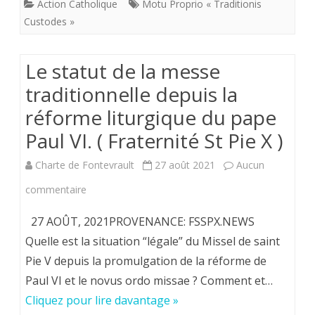
Action Catholique
Motu Proprio « Traditionis
proprio
Custodes »
de
François.
Le statut de la messe
Messe
traditionnelle depuis la
réforme liturgique du pape
en
Paul VI. ( Fraternité St Pie X )
rit
extraordinaire.
Charte de Fontevrault
27 août 2021
Aucun
Laurent
sur
commentaire
Dandrieu:
Le
27 AOÛT, 2021PROVENANCE: FSSPX.NEWS
“Les
statut
Quelle est la situation “légale” du Missel de saint
conséquences
Pie V depuis la promulgation de la réforme de
de
Paul VI et le novus ordo missae ? Comment et…
désastreuses
la
Cliquez pour lire davantage »
du
messe