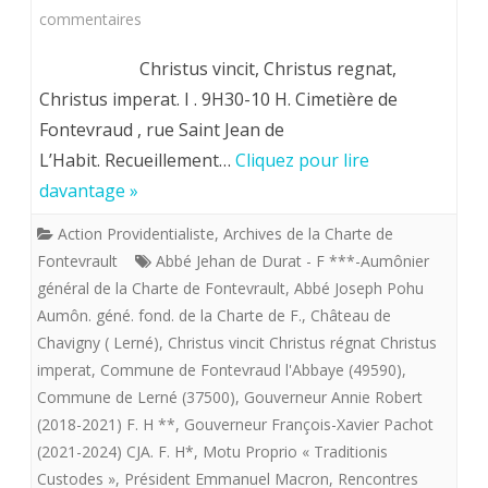
Pie
sur
commentaires
X
XXXIV
Christus vincit, Christus regnat,
)
émes
Christus imperat. I . 9H30-10 H. Cimetière de
Fontevraud , rue Saint Jean de
rencontres
L’Habit. Recueillement…
Cliquez pour lire
fontevristes.
davantage »
Mercredi
Action Providentialiste
,
Archives de la Charte de
25
Fontevrault
Abbé Jehan de Durat - F ***-Aumônier
août
général de la Charte de Fontevrault
,
Abbé Joseph Pohu
Aumôn. géné. fond. de la Charte de F.
,
Château de
2021(I).
Chavigny ( Lerné)
,
Christus vincit Christus régnat Christus
Lorsque
imperat
,
Commune de Fontevraud l'Abbaye (49590)
,
Commune de Lerné (37500)
,
Gouverneur Annie Robert
la
(2018-2021) F. H **
,
Gouverneur François-Xavier Pachot
Charte
(2021-2024) CJA. F. H*
,
Motu Proprio « Traditionis
de
Custodes »
,
Président Emmanuel Macron
,
Rencontres