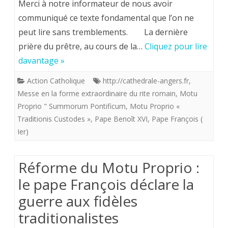
Merci à notre informateur de nous avoir
l’abbé
communiqué ce texte fondamental que l’on ne
peut lire sans tremblements. La dernière
Guillaume
prière du prêtre, au cours de la…
Cliquez pour lire
de
davantage »
Tanoüarn,
Action Catholique
http://cathedrale-angers.fr
,
prêtre
Messe en la forme extraordinaire du rite romain
,
Motu
de
Proprio " Summorum Pontificum
,
Motu Proprio «
Traditionis Custodes »
,
Pape Benoît XVI
,
Pape François (
l’Institut
Ier)
du
Bon
Réforme du Motu Proprio :
Pasteur
le pape François déclare la
:
guerre aux fidèles
La
traditionalistes