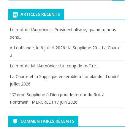
pour:
aux
ARTICLES RÉCENTS
fidèles
traditionalistes
Le mot de l’Aumônier : Providentialisme, quand tu nous
tiens…
A Loublande, le 6 juillet 2026 : la Supplique 20 – La Charte
3
Le mot de M. l’Aumônier : Un coup de maître…
La Charte et la Supplique ensemble à Loublande : Lundi 6
juillet 2026
171ème Supplique à Dieu pour le retour du Roi, à
Pontmain : MERCREDI 17 juin 2026.
COMMENTAIRES RÉCENTS