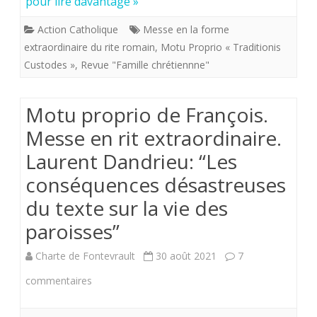
pour lire davantage »
le
Action Catholique
Messe en la forme
motu
extraordinaire du rite romain
,
Motu Proprio « Traditionis
Custodes »
,
Revue "Famille chrétiennne"
proprio
Traditionis
Motu proprio de François.
custodes
Messe en rit extraordinaire.
Laurent Dandrieu: “Les
conséquences désastreuses
du texte sur la vie des
paroisses”
Charte de Fontevrault
30 août 2021
7
sur
commentaires
Motu