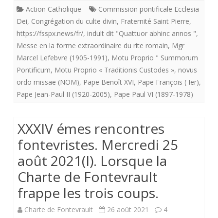
Action Catholique
Commission pontificale Ecclesia
texte
traditionnelle
Dei
,
Congrégation du culte divin
,
Fraternité Saint Pierre
,
sur
depuis
https://fsspx.news/fr/
,
indult dit "Quattuor abhinc annos "
,
Messe en la forme extraordinaire du rite romain
,
Mgr
la
la
Marcel Lefebvre (1905-1991)
,
Motu Proprio " Summorum
vie
réforme
Pontificum
,
Motu Proprio « Traditionis Custodes »
,
novus
des
ordo missae (NOM)
,
Pape Benoît XVI
,
Pape François ( Ier)
,
liturgique
Pape Jean-Paul II (1920-2005)
,
Pape Paul VI (1897-1978)
paroisses”
du
pape
XXXIV émes rencontres
Paul
fontevristes. Mercredi 25
VI.
août 2021(I). Lorsque la
(
Charte de Fontevrault
Fraternité
frappe les trois coups.
St
Charte de Fontevrault
26 août 2021
4