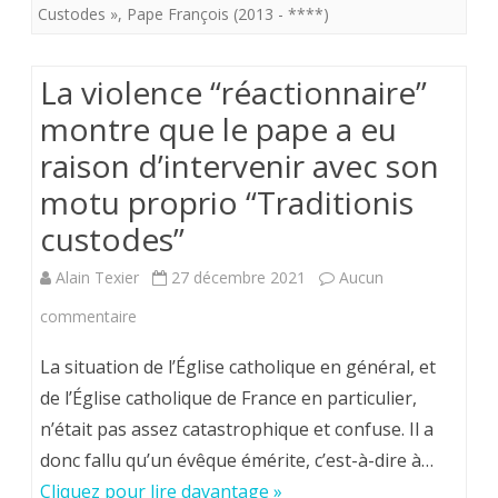
interdire
Custodes »
,
Pape François (2013 - ****)
entre
les
le
La violence “réactionnaire”
messes
Saint
montre que le pape a eu
en
Esprit
raison d’intervenir avec son
rite
motu proprio “Traditionis
et
extraordi
custodes”
le
Nous
“Pape
Alain Texier
27 décembre 2021
Aucun
on
François”
sur
commentaire
veut
semble
La
bien,
La situation de l’Église catholique en général, et
rétablie.
violence
de l’Église catholique de France en particulier,
mais
n’était pas assez catastrophique et confuse. Il a
“réactionnaire”
…
donc fallu qu’un évêque émérite, c’est-à-dire à…
montre
Cliquez pour lire davantage »