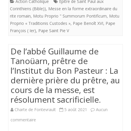
Action Catholique
Epitre de Saint Paul aux
de
Corinthiens (Bible))
,
Messe en la forme extraordinaire du
l’Eglise,
rite romain
,
Motu Proprio " Summorum Pontificum
,
Motu
Proprio « Traditionis Custodes »
,
Pape Benoît XVI
,
Pape
il
François ( Ier)
,
Pape Saint Pie V
y
a
De l’abbé Guillaume de
un
Tanoüarn, prêtre de
droit
l’Institut du Bon Pasteur : La
spécifique
dernière prière du prêtre, au
et
cours de la messe, est
résolument sacrificielle.
impératif
de
Charte de Fontevrault
5 août 2021
Aucun
la
sur
commentaire
liturgie
De