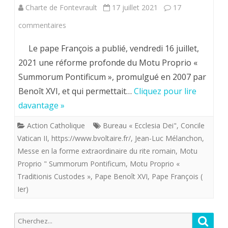
dernière
Charte de Fontevrault
17 juillet 2021
17
prière
sur
commentaires
du
Réforme
Le pape François a publié, vendredi 16 juillet,
prêtre,
du
2021 une réforme profonde du Motu Proprio «
au
Summorum Pontificum », promulgué en 2007 par
Motu
Benoît XVI, et qui permettait…
cours
Cliquez pour lire
Proprio
davantage »
de
:
Action Catholique
Bureau « Ecclesia Dei"
,
Concile
la
le
Vatican II
,
https://www.bvoltaire.fr/
,
Jean-Luc Mélanchon
,
messe,
pape
Messe en la forme extraordinaire du rite romain
,
Motu
est
Proprio " Summorum Pontificum
,
Motu Proprio «
François
Traditionis Custodes »
,
Pape Benoît XVI
,
Pape François (
résolument
déclare
Ier)
sacrificielle.
la
Recherche
Reche
guerre