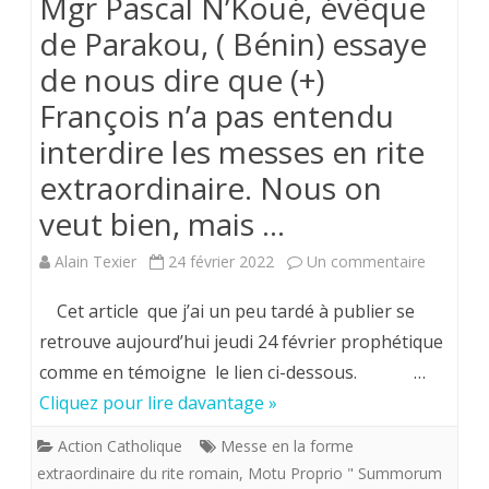
Mgr Pascal N’Koué, évêque
de Parakou, ( Bénin) essaye
de nous dire que (+)
François n’a pas entendu
interdire les messes en rite
extraordinaire. Nous on
veut bien, mais …
sur
Alain Texier
24 février 2022
Un commentaire
Mgr
Cet article que j’ai un peu tardé à publier se
Pascal
retrouve aujourd’hui jeudi 24 février prophétique
comme en témoigne le lien ci-dessous. …
N’Koué,
Cliquez pour lire davantage »
évêque
Action Catholique
Messe en la forme
de
extraordinaire du rite romain
,
Motu Proprio " Summorum