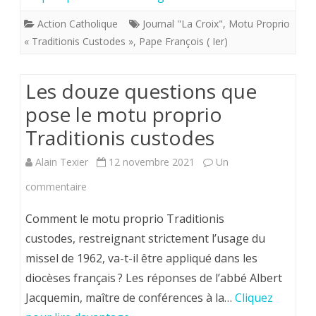
que
Action Catholique
Journal "La Croix"
,
Motu Proprio
le
« Traditionis Custodes »
,
Pape François ( Ier)
pape
a
Les douze questions que
eu
pose le motu proprio
Traditionis custodes
raison
d’intervenir
Alain Texier
12 novembre 2021
Un
avec
sur
commentaire
son
Les
Comment le motu proprio Traditionis
motu
douze
custodes, restreignant strictement l’usage du
proprio
missel de 1962, va-t-il être appliqué dans les
questions
diocèses français ? Les réponses de l’abbé Albert
“Traditionis
que
Jacquemin, maître de conférences à la…
Cliquez
custodes”
pose