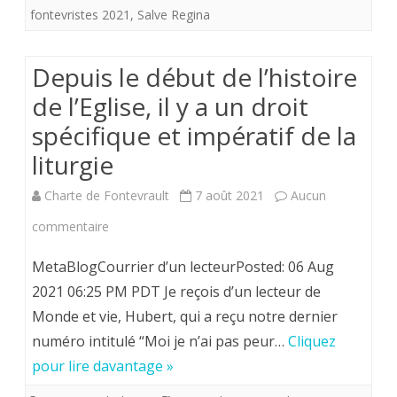
fontevristes 2021
,
Salve Regina
Fontevrault
frappe
Depuis le début de l’histoire
les
de l’Eglise, il y a un droit
trois
spécifique et impératif de la
coups.
liturgie
Charte de Fontevrault
7 août 2021
Aucun
sur
commentaire
Depuis
MetaBlogCourrier d’un lecteurPosted: 06 Aug
le
2021 06:25 PM PDT Je reçois d’un lecteur de
Monde et vie, Hubert, qui a reçu notre dernier
début
numéro intitulé “Moi je n’ai pas peur…
Cliquez
de
pour lire davantage »
l’histoire