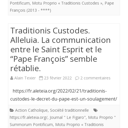
Parakou,
Pontificum
,
Motu Proprio « Traditionis Custodes »
,
Pape
François (2013 - ****)
(
Bénin)
Traditionis Custodes.
essaye
Alleluia. La communication
de
entre le Saint Esprit et le
nous
“Pape François” semble
dire
rétablie.
que
sur
Alain Texier
23 février 2022
2 commentaires
(+)
Traditioni
François
https://fr.aleteia.org/2022/02/21/traditionis-
Custodes
custodes-le-decret-du-pape-est-un-soulagement/
n’a
Alleluia.
Action Catholique
,
Société traditionnelle
pas
https://fr.aleteia.org/
,
Journal " Le Figaro"
,
Motu Proprio "
La
entendu
Summorum Pontificum
,
Motu Proprio « Traditionis
communi