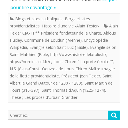
de
pour lire davantage »
tenan
la
et
Blogs et sites catholiques
,
Blogs et sites
flotte
providentialistes
,
Histoire d'une vie -Alain Texier-
Alain
les
Texier CJA- H ** Président fondateur de la Charte
,
Aldous
providentialiste,
about
Huxley
,
Commune de Loudun ( Vienne)
,
Encyclopédie
offre
Wikipédia
,
Evangile selon Saint Luc ( Bible)
,
Evangile selon
de
aux
Saint Matthieu (Bible
,
http://www.histoiredelafolie.fr/
,
la
https://nominis.cef.fr/c
,
Louis Chiren " La porte étroite""
,
Providentialistes
Chart
N.S. Jésus-Christ
,
Oeuvres de Louis Chiren Maître imagier
“La
de la flotte providentialiste
,
Président Jean Texier
,
Saint
de
Albert le Grand (Autour de 1200 - 1280)
,
Saint Martin de
porte
Fonte
Tours (316-397)
,
Saint Thomas d’Aquin (1225-1274)
,
étroite”.
Thèse ; Les procès d’Urbain Grandier
Recherche
Reche
pour: