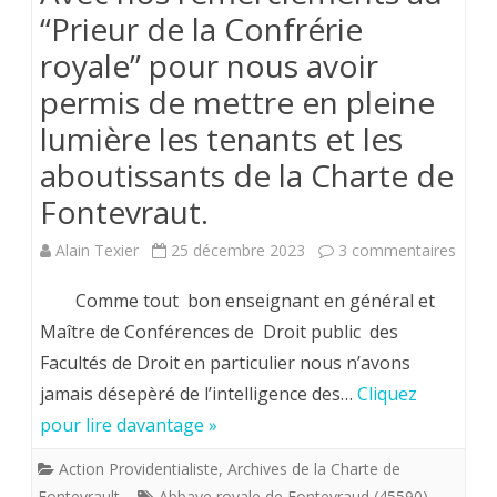
“Prieur de la Confrérie
royale” pour nous avoir
permis de mettre en pleine
lumière les tenants et les
aboutissants de la Charte de
Fontevraut.
sur
Alain Texier
25 décembre 2023
3 commentaires
Avec
Comme tout bon enseignant en général et
nos
Maître de Conférences de Droit public des
Facultés de Droit en particulier nous n’avons
remer
jamais désepèré de l’intelligence des…
Cliquez
au
pour lire davantage »
“Prieu
Action Providentialiste
,
Archives de la Charte de
de
Fontevrault
Abbaye royale de Fontevraud (45590)
,