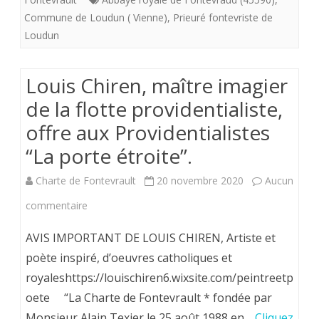
la
Commune de Loudun ( Vienne)
,
Prieuré fontevriste de
Loudun
Confr
royal
Louis Chiren, maître imagier
pour
de la flotte providentialiste,
nous
offre aux Providentialistes
avoir
“La porte étroite”.
permi
Charte de Fontevrault
20 novembre 2020
Aucun
de
sur
commentaire
mettr
Louis
AVIS IMPORTANT DE LOUIS CHIREN, Artiste et
en
Chiren,
poète inspiré, d’oeuvres catholiques et
pleine
royaleshttps://louischiren6.wixsite.com/peintreetp
maître
lumiè
oete “La Charte de Fontevrault * fondée par
imagier
les
Monsieur Alain Texier le 25 août 1988 en…
Cliquez