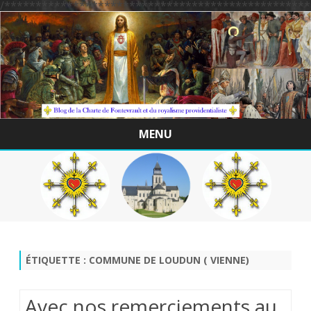
/*************************************************
MENU
Skip
to
content
ÉTIQUETTE :
COMMUNE DE LOUDUN ( VIENNE)
Avec nos remerciements au