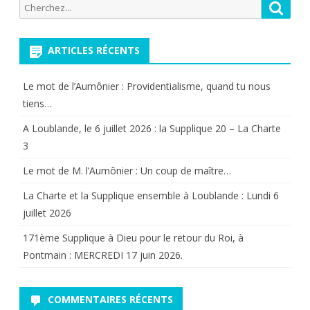
Recherche
Reche
pour:
la
Providence.
ARTICLES RÉCENTS
Le mot de l’Aumônier : Providentialisme, quand tu nous
tiens…
A Loublande, le 6 juillet 2026 : la Supplique 20 – La Charte
3
Le mot de M. l’Aumônier : Un coup de maître…
La Charte et la Supplique ensemble à Loublande : Lundi 6
juillet 2026
171ème Supplique à Dieu pour le retour du Roi, à
Pontmain : MERCREDI 17 juin 2026.
COMMENTAIRES RÉCENTS