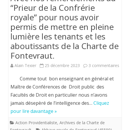
“Prieur de la Confrérie
royale” pour nous avoir
permis de mettre en pleine
lumière les tenants et les
aboutissants de la Charte de
Fontevraut.
sur
Alain Texier
25 décembre 2023
3 commentaires
Avec
Comme tout bon enseignant en général et
nos
Maître de Conférences de Droit public des
Facultés de Droit en particulier nous n’avons
remer
jamais désepèré de l’intelligence des…
Cliquez
au
pour lire davantage »
“Prieu
Action Providentialiste
,
Archives de la Charte de
de
Fontevrault
Abbaye royale de Fontevraud (45590)
,