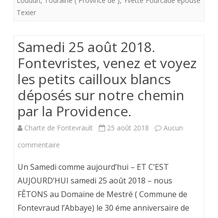
Loudun
,
Touraine ( Province de )
,
Yvette Fourcade épouse
Texier
sur
notre
Samedi 25 août 2018.
chemi
Fontevristes, venez et voyez
par
les petits cailloux blancs
la
déposés sur notre chemin
Provid
par la Providence.
Charte de Fontevrault
25 août 2018
Aucun
sur
commentaire
Samedi
Un Samedi comme aujourd’hui – ET C’EST
25
AUJOURD’HUI samedi 25 août 2018 – nous
FÊTONS au Domaine de Mestré ( Commune de
août
Fontevraud l’Abbaye) le 30 éme anniversaire de
2018.