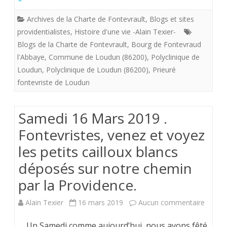
de
tenan
Archives de la Charte de Fontevrault
,
Blogs et sites
Fontevrault
providentialistes
,
Histoire d'une vie -Alain Texier-
et
2020/1.
Blogs de la Charte de Fontevrault
,
Bourg de Fontevraud
les
l'Abbaye
,
Commune de Loudun (86200)
,
Polyclinique de
Ascension.
about
Loudun
,
Polyclinique de Loudun (86200)
,
Prieuré
Jeudi
fontevriste de Loudun
de
21
la
Samedi 16 Mars 2019 .
mai
Chart
Fontevristes, venez et voyez
2020.
de
les petits cailloux blancs
Fonte
déposés sur notre chemin
par la Providence.
sur
Alain Texier
16 mars 2019
Aucun commentaire
Samed
Un Samedi comme aujourd’hui nous avons fêté