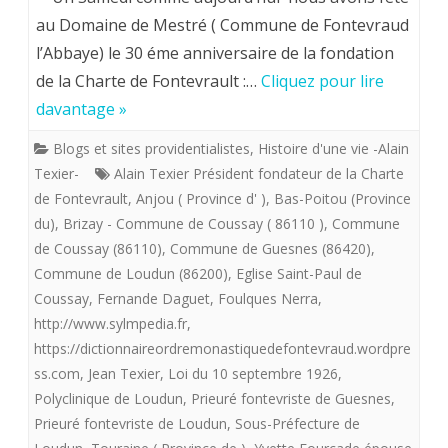
16
au Domaine de Mestré ( Commune de Fontevraud
l’Abbaye) le 30 éme anniversaire de la fondation
Mars
de la Charte de Fontevrault :…
Cliquez pour lire
2019
davantage »
.
Blogs et sites providentialistes
,
Histoire d'une vie -Alain
Fontev
Texier-
Alain Texier Président fondateur de la Charte
venez
de Fontevrault
,
Anjou ( Province d' )
,
Bas-Poitou (Province
du)
,
Brizay - Commune de Coussay ( 86110 )
,
Commune
et
de Coussay (86110)
,
Commune de Guesnes (86420)
,
voyez
Commune de Loudun (86200)
,
Eglise Saint-Paul de
Coussay
,
Fernande Daguet
,
Foulques Nerra
,
les
http://www.sylmpedia.fr
,
petits
https://dictionnaireordremonastiquedefontevraud.wordpre
caillou
ss.com
,
Jean Texier
,
Loi du 10 septembre 1926
,
Polyclinique de Loudun
,
Prieuré fontevriste de Guesnes
,
blancs
Prieuré fontevriste de Loudun
,
Sous-Préfecture de
dépos