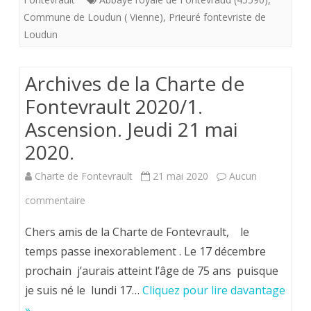
la
Commune de Loudun ( Vienne)
,
Prieuré fontevriste de
Loudun
Confr
royal
Archives de la Charte de
pour
Fontevrault 2020/1.
nous
Ascension. Jeudi 21 mai
avoir
2020.
permi
Charte de Fontevrault
21 mai 2020
Aucun
de
sur
commentaire
mettr
Archives
Chers amis de la Charte de Fontevrault, le
en
de
temps passe inexorablement . Le 17 décembre
pleine
prochain j’aurais atteint l’âge de 75 ans puisque
la
lumiè
je suis né le lundi 17…
Cliquez pour lire davantage
Charte
les
»