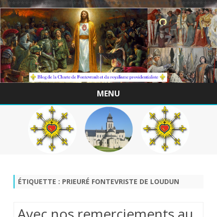
/*************************************************
MENU
Skip
to
content
ÉTIQUETTE :
PRIEURÉ FONTEVRISTE DE LOUDUN
Avec nos remerciements au