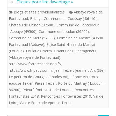
la…
Cliquez pour lire davantage »
Fontevristes,
Blogs et sites providentialistes
Abbaye royale de
venez
Fontevraud
,
Brizay - Commune de Coussay ( 86110 )
,
et
Château de Chinon (37500)
,
Commune de Fontevraud
l'Abbaye (49500)
,
Commune de Loudun (86200)
,
voyez
Commune de Metz (57000)
,
Domaine de Mestré (49590
les
Fontevraud l'Abbaye)
,
Eglise Saint Hilaire du Martrai
(Loudun)
,
Foulques Nerra
,
Gisants des Plantagenêts
petits
(Abbaye royale de Fontevraud)
,
cailloux
http://www.forteressechinon.fr/
,
blancs
https://www.tripadvisor.fr/
,
Jean Texier
,
Jeanne d'Arc (Ste)
,
Le petit roi de Bourges (Charles VII)
,
Léonie Vialatoux
déposés
épouse Texier
,
Pierre Texier
,
Porte du Martray ( Loudun -
sur
86200)
,
Prieuré fontevriste de Loudun
,
Rencontres
Fontevristes 2018
,
Rencontres Fontevristes 2019
,
Val de
notre
Loire
,
Yvette Fourcade épouse Texier
chemin
par