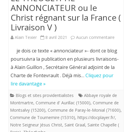
ANNONCIATEUR ou le
Christ régnant sur la France (
Livraison V )
sur
Alain Texier
8 avril 2021
Aucun commentaire
LE
je dois ce texte « annonciateur »- dont ce blog
THÉOGL
poursuivra la publication en plusieurs livraisons-
à Alain Guillon , Secrétaire Général adjoint de la
ANNONC
Charte de Fontevrault . Déjà mis…
Cliquez pour
ou
lire davantage »
le
Blogs et sites providentialistes
Abbaye royale de
Christ
Montmartre
,
Commune d' Aurillac (15000)
,
Commune de
régnant
Montsalvy (15200)
,
Commune de Paray-le-Monial (71600)
,
Commune de Tournemire (15310)
,
https://docplayer.fr/
,
sur
Notre Seigneur Jésus Christ
,
Saint Graal
,
Sainte Chapelle (
la