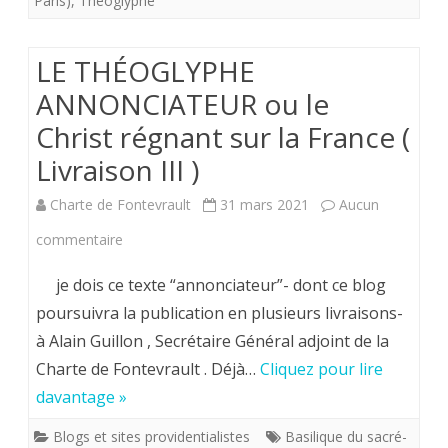
Paris)
,
Théoglyphe
France
LE THÉOGLYPHE
(
ANNONCIATEUR ou le
Livraison
Christ régnant sur la France (
V
Livraison III )
)
Charte de Fontevrault
31 mars 2021
Aucun
sur
commentaire
LE
je dois ce texte “annonciateur”- dont ce blog
THÉOGLYPHE
poursuivra la publication en plusieurs livraisons-
à Alain Guillon , Secrétaire Général adjoint de la
ANNONCIATEUR
Charte de Fontevrault . Déjà…
Cliquez pour lire
ou
davantage »
le
Blogs et sites providentialistes
Basilique du sacré-