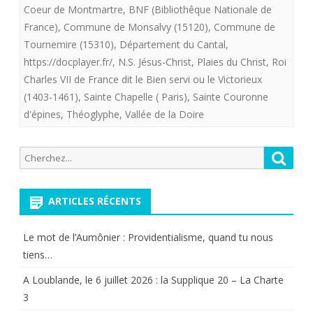
Christ
Coeur de Montmartre
,
BNF (Bibliothêque Nationale de
régnant
France)
,
Commune de Monsalvy (15120)
,
Commune de
Tournemire (15310)
,
Département du Cantal
,
sur
https://docplayer.fr/
,
N.S. Jésus-Christ
,
Plaies du Christ
,
Roi
la
Charles VII de France dit le Bien servi ou le Victorieux
(1403-1461)
,
Sainte Chapelle ( Paris)
,
Sainte Couronne
France
d'épines
,
Théoglyphe
,
Vallée de la Doire
(
Livraison
Recherche
Reche
pour:
III
)
ARTICLES RÉCENTS
Le mot de l’Aumônier : Providentialisme, quand tu nous
tiens…
A Loublande, le 6 juillet 2026 : la Supplique 20 – La Charte
3