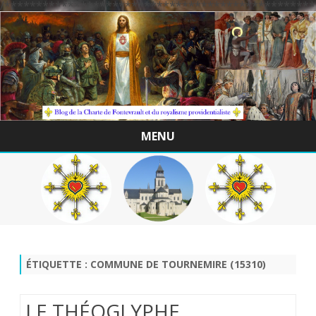
/*************************************************
MENU
Skip
to
content
ÉTIQUETTE :
COMMUNE DE TOURNEMIRE (15310)
LE THÉOGLYPHE