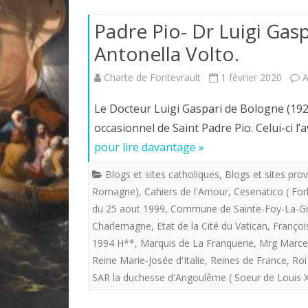
Padre Pio- Dr Luigi Gasp
Antonella Volto.
Charte de Fontevrault
1 février 2020
A
Le Docteur Luigi Gaspari de Bologne (1923-
occasionnel de Saint Padre Pio. Celui-ci l’a
pour lire davantage »
Blogs et sites catholiques
,
Blogs et sites prov
Romagne)
,
Cahiers de l'Amour
,
Cesenatico ( Fo
du 25 aout 1999
,
Commune de Sainte-Foy-La-Gr
Charlemagne
,
Etat de la Cité du Vatican
,
Françoi
1994 H**
,
Marquis de La Franquerie
,
Mrg Marcel
Reine Marie-Josée d'Italie
,
Reines de France
,
Roi
SAR la duchesse d'Angoulême ( Soeur de Louis X