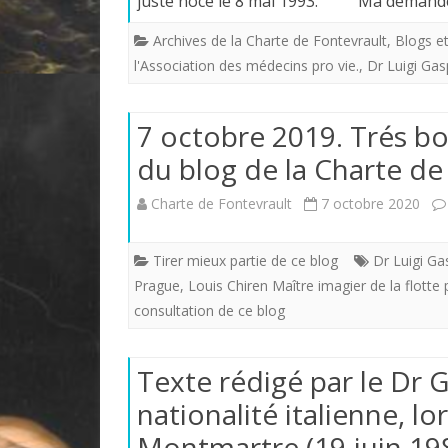
juste noce le 8 mai 1993. Ma deman
Archives de la Charte de Fontevrault
,
Blogs et
l'Association des médecins pro vie.
,
Dr Luigi Gas
7 octobre 2019. Trés bo
du blog de la Charte de
Charte de Fontevrault
7 octobre 2020
Tirer mieux partie de ce blog
Dr Luigi Ga
Prague
,
Louis Chiren Maître imagier de la flotte 
consultation de ce blog
Texte rédigé par le Dr 
nationalité italienne, l
Montmartre (19 juin 19