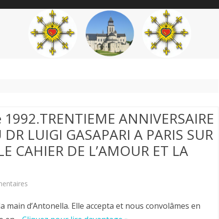
content
THÉME
AUTEUR
’ÉTENDARD
re 1992.TRENTIEME ANNIVERSAIRE
DR LUIGI GASAPARI A PARIS SUR
LE CAHIER DE L’AMOUR ET LA
sur
entaires
Hérvé
 la main d’Antonella. Elle accepta et nous convolâmes en
Volto.