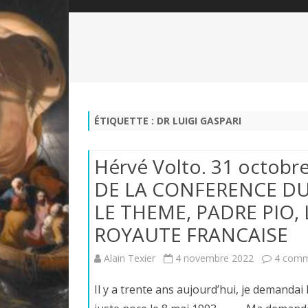
QUI SOMMES-NOUS?
ABÉCÉDAIRE DE LA CHARTE
LE FONDATEUR DE LA CHARTE
QUESTIONS/RÉPONSES
HISTORIQUE DES RENCONTRES
DÉVOTION AU SACRÉ-COEUR
L
NOUS SOUTENIR
LE ROYALISME RÉGENTISME
ÉTIQUETTE :
DR LUIGI GASPARI
QUIÉTISME?
Hérvé Volto. 31 octob
DE LA CONFERENCE DU 
LE THEME, PADRE PIO, 
ROYAUTE FRANCAISE
Alain Texier
4 novembre 2022
4 comm
Il y a trente ans aujourd’hui, je demandai