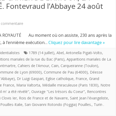
 Fontevraud l’Abbaye 24 août
offre
de
sur
 commentaire
précieux
Antonella
souvenir
A ROYAUTÉ Au moment où on assiste, 230 ans après la
Pigati-
et, à l’ennième exécution…
Cliquez pour lire davantage »
de
Volto.
la
identialistes
1789 (14 juillet)
,
Abel
,
Antonella Pigati-Volto
,
itions mariales de la rue du Bac (Paris)
,
Apparitions mariales de La
LE
visite
ontmartre
,
Cahiers de l'Amour
,
Cain
,
Carqueiranne (Toulon)
,
CAHIER
des
mmune de Lyon (69000)
,
Commune de Pau (64000)
,
Déesse
DE
l'Abbaye)
,
Dr Luigi Gaspari
,
Eglise catholique
,
France
,
Grand
royalistes
de France
,
Maria Valtorta
,
Médaille miraculeuse (Paris 1830)
,
Notre
L’AMOUR,
italiens
il m' a été révélé"
,
Ouvrage "Les trésors du Coeur"
,
Rencontres
LA
lors
 Clovis Ier
,
Rois de France et de Navarre
,
Saint Jean l'évangeliste
,
ouilles-Italie
,
San Giovanni Rotondo (Foggia) Pouilles.
,
Turin .
FRANCE
du
ET
Chapître