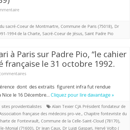
PARIS
sur
mmentaire
consultation
SUR
Texte
du
LE
 du sacré-Coeur de Montmartre
,
Commune de Paris (75018)
,
Dr
rédigé
blog
THEME,
991-1994 de la Charte
,
Sacré-Coeur de Jésus
,
Saint Padre Pio
par
de
PADRE
le
la
 à Paris sur Padre Pio, “le cahier
PIO,
Dr
é française le 31 octobre 1992.
Charte
LE
Gaspari
de
CAHIER
sur
 commentaires
confident
Fontevrault.
DE
Conférence
ence dont des extraits figurent infra fut rendue
de
L’AMOUR
du
 à Nice le 16 Décembre…
Cliquez pour lire davantage »
Padre
ET
Dr
 sites providentialistes
Alain Texier CJA Président fondateur de
Pio,
LA
Association française des médecins pro-vie.
,
Chapitre fontevriste du
Gaspari
Charte de Fontevrault
,
Commune de la Celle-Saint-Cloud (78170)
,
de
ROYAUTE
à
e-Monial (71600)
,
Dr Jean Caux
,
Dr Luigi Gaspari
,
Hervé Volto (