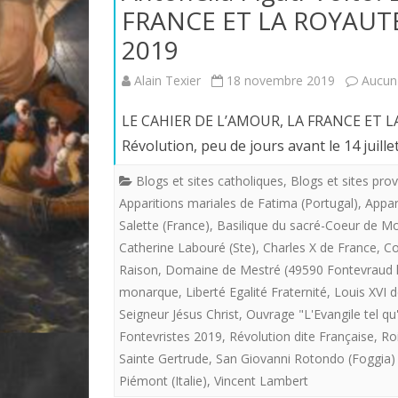
FRANCE ET LA ROYAUTÉ.
2019
Alain Texier
18 novembre 2019
Aucun
LE CAHIER DE L’AMOUR, LA FRANCE ET L
Révolution, peu de jours avant le 14 juill
Blogs et sites catholiques
,
Blogs et sites prov
Apparitions mariales de Fatima (Portugal)
,
Appar
Salette (France)
,
Basilique du sacré-Coeur de M
Catherine Labouré (Ste)
,
Charles X de France
,
Co
Raison
,
Domaine de Mestré (49590 Fontevraud 
monarque
,
Liberté Egalité Fraternité
,
Louis XVI 
Seigneur Jésus Christ
,
Ouvrage "L'Evangile tel qu'
Fontevristes 2019
,
Révolution dite Française
,
Roi
Sainte Gertrude
,
San Giovanni Rotondo (Foggia) P
Piémont (Italie)
,
Vincent Lambert