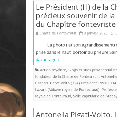
Le Président (H) de la 
précieux souvenir de la v
du Chapître fontevrist
Charte de Fontevrault
9 janvier 2020
La photo ( et son agrandissement) qui
prise dans le haut dortoir du prieuré Sa
davantage »
Action royaliste
,
Blogs et sites providentialist
fondateur de la Charte de Fontevrault
,
Antonella
Gaspari
,
Hervé Volto ( CJA) Président 1991-1994
Lazare (Abbaye royale de Fontevraud)
,
Professe
royale de Fontevraud
,
Salle capitulaire de l'Abb
Antonella Pigati-Volto