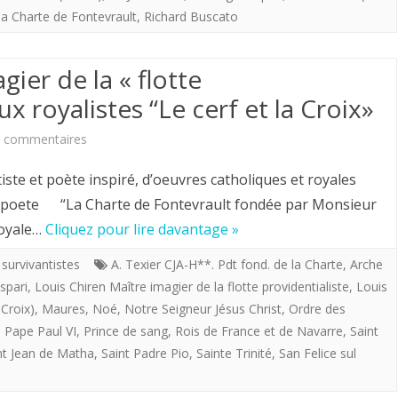
nationalité
FRANCAISE
Paris
la Charte de Fontevrault
,
Richard Buscato
italienne,
sur
lors
gier de la « flotte
Padre
de
ux royalistes “Le cerf et la Croix»
Pio,
sa
“le
sur
 commentaires
visite
cahier
Louis
 et poète inspiré, d’oeuvres catholiques et royales
au
de
Chiren,
eetpoete “La Charte de Fontevrault fondée par Monsieur
Sacré-
royale…
Cliquez pour lire davantage »
l’amour”
Maître
Coeur
et
imagier
 survivantistes
A. Texier CJA-H**. Pdt fond. de la Charte
,
Arche
de
spari
,
Louis Chiren Maître imagier de la flotte providentialiste
,
Louis
la
de
 Croix)
,
Maures
,
Noé
,
Notre Seigneur Jésus Christ
,
Ordre des
Montmartre
royauté
la
,
Pape Paul VI
,
Prince de sang
,
Rois de France et de Navarre
,
Saint
(19
nt Jean de Matha
,
Saint Padre Pio
,
Sainte Trinité
,
San Felice sul
française
«
juin
le
flotte