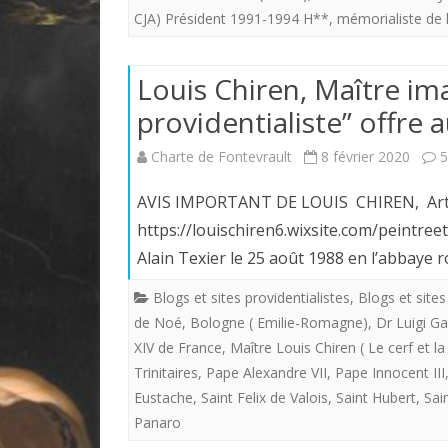
CJA) Président 1991-1994 H**
,
mémorialiste de 
Louis Chiren, Maître ima
providentialiste” offre a
Charte de Fontevrault
8 février 2020
5
AVIS IMPORTANT DE LOUIS CHIREN, Artiste
https://louischiren6.wixsite.com/peintr
Alain Texier le 25 août 1988 en l’abbaye 
Blogs et sites providentialistes
,
Blogs et sites
de Noé
,
Bologne ( Emilie-Romagne)
,
Dr Luigi Ga
XIV de France
,
Maître Louis Chiren ( Le cerf et la
Trinitaires
,
Pape Alexandre VII
,
Pape Innocent III
Eustache
,
Saint Felix de Valois
,
Saint Hubert
,
Sai
Panaro