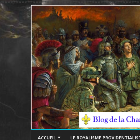
/*************************************************
ACCUEIL
LE ROYALISME PROVIDENTIALIS