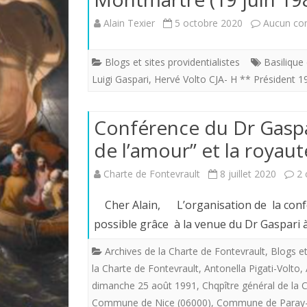
Alain Texier
5 octobre 2020
Aucun co
Blogs et sites providentialistes
Basilique
Luigi Gaspari
,
Hervé Volto CJA- H ** Président 1
Conférence du Dr Gaspari
de l’amour” et la royaut
Charte de Fontevrault
8 juillet 2020
2
Cher Alain, L’organisation de la confér
possible grâce à la venue du Dr Gaspari
Archives de la Charte de Fontevrault
,
Blogs et
la Charte de Fontevrault
,
Antonella Pigati-Volto
,
dimanche 25 août 1991
,
Chqpître général de la 
Commune de Nice (06000)
,
Commune de Paray-l