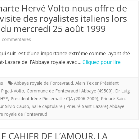
par
Charte Hervé Volto nous offre de
Hervé
isite des royalistes italiens lors
e du mercredi 25 août 1999
et
Antonella
sur
6 commentaires
Volto.
Le
 suit est d’une importance extrême comme ayant été
Président
int-Lazare de l’Abbaye royale avec …
Cliquez pour lire
(H)
de
es
Abbaye royale de Fontevraud
,
Alain Texier Président
 Pigati-Volto
,
Commune de Fontevraud l'Abbaye (49500)
,
Dr Luigi
la
 H**
,
President Irène Pincemaille CJA (2006-2009)
,
Prieuré Saint
Charte
ur Silvio Causo
,
Salle capitulaire ( Prieuré Saint Lazare) Abbaye
aye royale de Fontevraud
Hervé
Volto
. LE CAHIER DE L’AMOUR, LA
nous