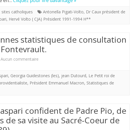
de en…
Cliquez pour lire davantage »
31
 sites catholiques
Antonella Pigati-Volto
,
Dr Caux président de
pari
,
Hervé Volto ( CJA) Président 1991-1994 H**
octobre
1992.TRENTIEME
nnes statistiques de consultation
ANNIVERSAIRE
 Fontevrault.
DE
sur
Aucun commentaire
LA
7
CONFERENCE
spari
,
Georgia Guidestones (les)
,
jean Dutourd
,
Le Petit roi de
octobre
DU
providentialiste
,
Président Emmanuel Macron
,
Statistiques de
2019.
DR
Trés
LUIGI
Gaspari confident de Padre Pio, de
bonnes
GASAPARI
ors de sa visite au Sacré-Coeur de
statistiques
A
89)
de