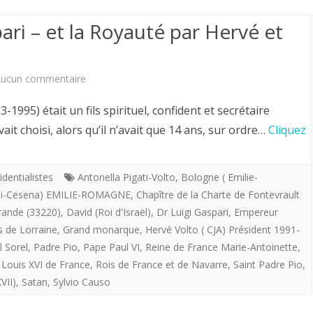
1989)
31
providentialiste”
ari – et la Royauté par Hervé et
octobre
offre
1992.
aux
sur
ucun commentaire
royalistes
Padre
1995) était un fils spirituel, confident et secrétaire
“Le
Pio-
vait choisi, alors qu’il n’avait que 14 ans, sur ordre…
Cliquez
cerf
Dr
et
Luigi
identialistes
Antonella Pigati-Volto
,
Bologne ( Emilie-
la
rli-Cesena) EMILIE-ROMAGNE
,
Chapître de la Charte de Fontevrault
Gaspari
Croix»
ande (33220)
,
David (Roi d'Israël)
,
Dr Luigi Gaspari
,
Empereur
–
s de Lorraine
,
Grand monarque
,
Hervé Volto ( CJA) Président 1991-
 Sorel
,
Padre Pio
,
Pape Paul VI
,
Reine de France Marie-Antoinette
,
et
 Louis XVI de France
,
Rois de France et de Navarre
,
Saint Padre Pio
,
la
VII)
,
Satan
,
Sylvio Causo
Royauté