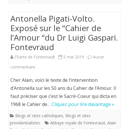
Antonella Pigati-Volto.
Exposé sur le “Cahier de
l’Amour “du Dr Luigi Gaspari.
Fontevraud
Charte de Fontevrault
5 mai 2019
Aucun
sur
commentaire
Antonella
Cher Alain, voici le texte de l’intervention
Pigati-
d’Antonella sur les 50 ans du Cahier de l’Amour. Il
faut préciser que c’est le Sacré-Coeur qui dicta en
Volto.
1968 le Cahier de…
Cliquez pour lire davantage »
Exposé
Blogs et sites catholiques
,
Blogs et sites
sur
providentialistes
Abbaye royale de Fontevraud
,
Alain
le