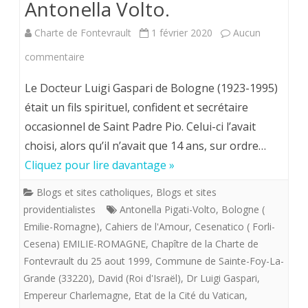
Antonella Volto.
Charte de Fontevrault
1 février 2020
Aucun
sur
commentaire
Padre
Le Docteur Luigi Gaspari de Bologne (1923-1995)
Pio-
était un fils spirituel, confident et secrétaire
occasionnel de Saint Padre Pio. Celui-ci l’avait
Dr
choisi, alors qu’il n’avait que 14 ans, sur ordre…
Luigi
Cliquez pour lire davantage »
Gaspari
Blogs et sites catholiques
,
Blogs et sites
–
providentialistes
Antonella Pigati-Volto
,
Bologne (
et
Emilie-Romagne)
,
Cahiers de l'Amour
,
Cesenatico ( Forli-
Cesena) EMILIE-ROMAGNE
,
Chapître de la Charte de
la
Fontevrault du 25 aout 1999
,
Commune de Sainte-Foy-La-
Royauté
Grande (33220)
,
David (Roi d'Israël)
,
Dr Luigi Gaspari
,
Empereur Charlemagne
,
Etat de la Cité du Vatican
,
par