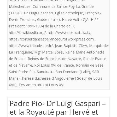
testament
Malesherbes
,
Commune de Sainte-Foy-La-Grande
de
(33220)
,
Dr Luigi Gasapari
,
Eglise catholique
,
François-
Denis Tronchet
,
Gaète ( Italie)
,
Hervé Volto CJA- H **
Louis
Président 1991-1994 de la Charte de F.
,
XVI.
http://fr.wikipedia.org/
,
http://www.nostraitalia.it/
,
(
https://conseildansesperanceduroi.wordpress.com
,
https://www.tripadvisor.fr/
,
Jean-Baptiste Cléry
,
Marquis de
Seconde
La Franquerie
,
Mgr Marcel Sorel
,
Reine Marie-Antoinette
mise
de France
,
Reines de France et de Navarre
,
Roi de France
et de Navarre
,
Roi Louis XVI de France
,
Romain de Sèze
,
en
Saint Padre Pio
,
Sanctuaire San Damiano (Italie)
,
SAR
ligne
Marie-Thérése duchesse d'Angoulême ( Soeur de Louis
que
XVII)
,
Testament du roi Louis XVI
j’espère
Padre Pio- Dr Luigi Gaspari –
correcte).
et la Royauté par Hervé et