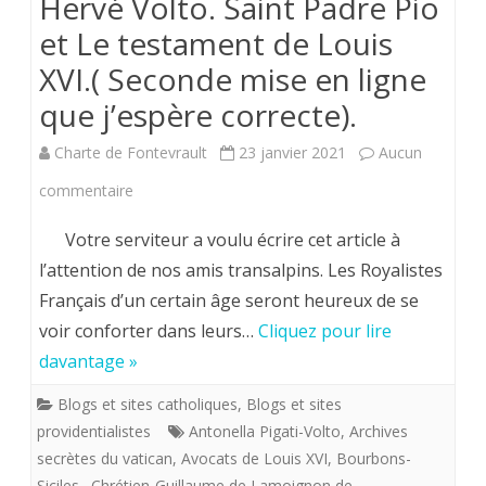
Hervé Volto. Saint Padre Pio
et Le testament de Louis
XVI.( Seconde mise en ligne
que j’espère correcte).
Charte de Fontevrault
23 janvier 2021
Aucun
sur
commentaire
Hervé
Votre serviteur a voulu écrire cet article à
Volto.
l’attention de nos amis transalpins. Les Royalistes
Français d’un certain âge seront heureux de se
Saint
voir conforter dans leurs…
Cliquez pour lire
Padre
davantage »
Pio
Blogs et sites catholiques
,
Blogs et sites
et
providentialistes
Antonella Pigati-Volto
,
Archives
Le
secrètes du vatican
,
Avocats de Louis XVI
,
Bourbons-
Siciles.
,
Chrétien-Guillaume de Lamoignon de