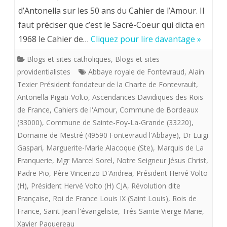
Pigati-
d’Antonella sur les 50 ans du Cahier de l’Amour. Il
faut préciser que c’est le Sacré-Coeur qui dicta en
Volto.
1968 le Cahier de…
Cliquez pour lire davantage »
Exposé
Blogs et sites catholiques
,
Blogs et sites
sur
providentialistes
Abbaye royale de Fontevraud
,
Alain
le
Texier Président fondateur de la Charte de Fontevrault
,
Antonella Pigati-Volto
"Cahier
,
Ascendances Davidiques des Rois
de France
,
Cahiers de l'Amour
,
Commune de Bordeaux
de
(33000)
,
Commune de Sainte-Foy-La-Grande (33220)
,
l'Amour
Domaine de Mestré (49590 Fontevraud l'Abbaye)
,
Dr Luigi
Gaspari
,
Marguerite-Marie Alacoque (Ste)
,
Marquis de La
"du
Franquerie
,
Mgr Marcel Sorel
,
Notre Seigneur Jésus Christ
,
Dr
Padre Pio
,
Père Vincenzo D'Andrea
,
Président Hervé Volto
(H)
,
Président Hervé Volto (H) CJA
Luigi
,
Révolution dite
Française
,
Roi de France Louis IX (Saint Louis)
,
Rois de
Gaspari.
France
,
Saint Jean l'évangeliste
,
Trés Sainte Vierge Marie
,
Fontevraud
Xavier Paquereau