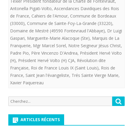
Texier Président fondateur de la Charte de Fontevrault
,
Antonella Pigati-Volto
“Cahier
,
Ascendances Davidiques des Rois
de France
,
Cahiers de l'Amour
,
Commune de Bordeaux
de
(33000)
,
Commune de Sainte-Foy-La-Grande (33220)
,
l’Amour
Domaine de Mestré (49590 Fontevraud l'Abbaye)
,
Dr Luigi
Gaspari
,
Marguerite-Marie Alacoque (Ste)
,
Marquis de La
“du
Franquerie
,
Mgr Marcel Sorel
,
Notre Seigneur Jésus Christ
,
Dr
Padre Pio
,
Père Vincenzo D'Andrea
,
Président Hervé Volto
(H)
,
Président Hervé Volto (H) CJA
Luigi
,
Révolution dite
Française
,
Roi de France Louis IX (Saint Louis)
,
Rois de
Gaspari.
France
,
Saint Jean l'évangeliste
,
Trés Sainte Vierge Marie
,
Fontevraud
Xavier Paquereau
Recherche
Reche
pour:
ARTICLES RÉCENTS