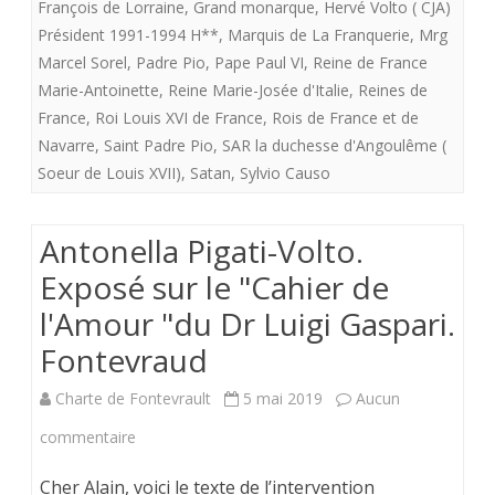
François de Lorraine
,
Grand monarque
,
Hervé Volto ( CJA)
Hervé
Président 1991-1994 H**
,
Marquis de La Franquerie
,
Mrg
et
Marcel Sorel
,
Padre Pio
,
Pape Paul VI
,
Reine de France
Marie-Antoinette
,
Reine Marie-Josée d'Italie
,
Reines de
Antonella
France
,
Roi Louis XVI de France
,
Rois de France et de
Volto.
Navarre
,
Saint Padre Pio
,
SAR la duchesse d'Angoulême (
Soeur de Louis XVII)
,
Satan
,
Sylvio Causo
Antonella Pigati-Volto.
Exposé sur le "Cahier de
l'Amour "du Dr Luigi Gaspari.
Fontevraud
Charte de Fontevrault
5 mai 2019
Aucun
sur
commentaire
Antonella
Cher Alain, voici le texte de l’intervention