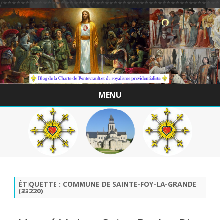
/*************************************************
MENU
Skip
to
content
ÉTIQUETTE :
COMMUNE DE SAINTE-FOY-LA-GRANDE
(33220)