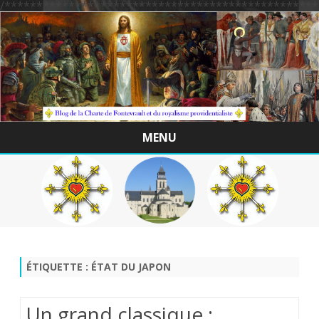
/*************************************************
MENU
Skip
to
content
ÉTIQUETTE :
ÉTAT DU JAPON
Un grand classique ;