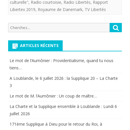
culturelle"
,
Radio courtoisie
,
Radio Libertés
,
Rapport
des
Libertex 2019
,
Royaume de Danemark
,
TV Libertés
aides
Recherche
Reche
aux
pour:
quotidiens
ARTICLES RÉCENTS
d’information
politique
Le mot de l’Aumônier : Providentialisme, quand tu nous
tiens…
et
A Loublande, le 6 juillet 2026 : la Supplique 20 – La Charte
générale.
3
Le mot de M. l’Aumônier : Un coup de maître…
La Charte et la Supplique ensemble à Loublande : Lundi 6
juillet 2026
171ème Supplique à Dieu pour le retour du Roi, à