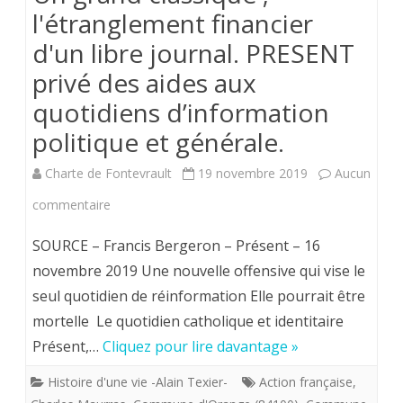
l'étranglement financier
d'un libre journal. PRESENT
privé des aides aux
quotidiens d’information
politique et générale.
Charte de Fontevrault
19 novembre 2019
Aucun
sur
commentaire
Un
SOURCE – Francis Bergeron – Présent – 16
grand
novembre 2019 Une nouvelle offensive qui vise le
seul quotidien de réinformation Elle pourrait être
classique
mortelle Le quotidien catholique et identitaire
;
Présent,…
Cliquez pour lire davantage »
l'étranglement
Histoire d'une vie -Alain Texier-
Action française
,
financier