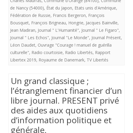
Charles Maurras
,
Commune d'Orange (84100)
,
Commune
d'un
de Nancy (54000)
,
État du Japon
,
Etats unis d'Amérique
,
Fédération de Russie
,
Francis Bergeron
,
François
libre
Bousquet
,
François Brigneau
,
Hongrie
,
Jacques Bainville
,
journal.
Jean Madiran
,
Journal " L'Humanité"
,
Journal " Le Figaro"
,
Journal " Les Echos"
,
Journal "Le Monde"
,
Journal Présent
,
PRESENT
Léon Daudet
,
Ouvrage "Courage ! manuel de guérilla
privé
culturelle"
,
Radio courtoisie
,
Radio Libertés
,
Rapport
des
Libertex 2019
,
Royaume de Danemark
,
TV Libertés
aides
Un grand classique ;
aux
l’étranglement financier d’un
quotidiens
libre journal. PRESENT privé
d’information
des aides aux quotidiens
politique
d’information politique et
et
générale.
générale.