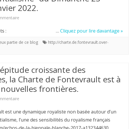
nvier 2022.
rien
au
sur
mmentaire
châtiment
Nouvelle
 posts suivants : …
Cliquez pour lire davantage »
à
série
eux partie de ce blog
http://charte.de.fontevrault.over-
venir.
de
statistiques
répitude croissante des
(7)
es, la Charte de Fontevrault est à
du
 nouvelles frontières.
”
Blog
sur
mmentaire
de
Pour
 est une dynamique royaliste non basée autour d’un
la
faire
alisme, l’une des sensibilités du royalisme français
com/echos-de-la-biennale-blanche-2017-a132344630…
Charte
face