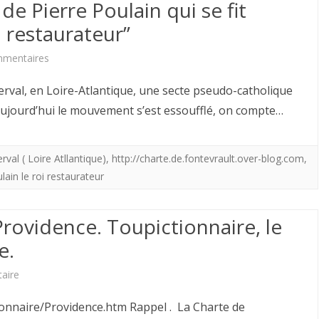
des
de Pierre Poulain qui se fit
Rois
i restaurateur”
de
sur
mmentaires
France
Et
Derval, en Loire-Atlantique, une secte pseudo-catholique
de
un
i aujourd’hui le mouvement s’est essoufflé, on compte…
Henri
de
IV
plus
al ( Loire Atllantique)
,
http://charte.de.fontevrault.over-blog.com
,
à
lain le roi restaurateur
:
Louis
Souvenir
Providence. Toupictionnaire, le
XX.
de
e.
Pierre
sur
aire
Poulain
Ce
e/Providence.htm Rappel . La Charte de
qui