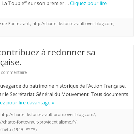
qu’ils
” La Toupie’” sur son premier …
Cliquez pour lire
se
pensent
fit
de
e de Fontevrault
,
http://charte.de.fontevrault.over-blog.com
,
appeler
la
un
Providence.
temps”
contribuez à redonner sa
Toupictionnaire,
le
çaise.
le
roi
sur
 commentaire
dictionnaire
restaurateur”
Rangez
uvegarde du patrimoine historique de l’Action Française,
de
vos
par le Secrétariat Général du Mouvement. Tous documents
politique.
uez pour lire davantage »
archives
et
,
http://charte.de.fontevrault-arom.over-blog.com/
,
://charte-fontevrault-providentialisme.fr/
,
contribuez
chetti (1949- ****)