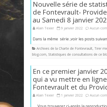
Nouvelle série de statis
de Fontevrault- Provide
au Samedi 8 janvier 202
Alain Texier
9 janvier 2022
Aucun com
Dans la même série ,voir les
Archives de la Charte de Fontevrault
,
Tirer mi
blog.com
,
Statistiques de consultations de ce bl
En ce premier janvier 2
qui a vu mettre en lign
Fontevrault et du Provi
Alain Texier
1 janvier 2022
Aucun com
Vous trouverez ci-après la reproduction