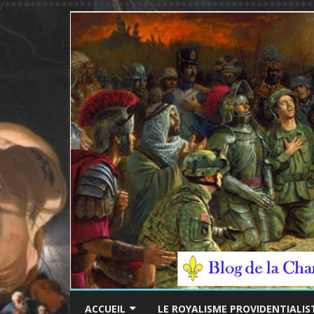
/*************************************************
ACCUEIL
LE ROYALISME PROVIDENTIALIS