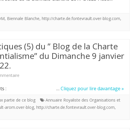
de
à
OM
,
Biennale Blanche
,
http://charte.de.fontevrault.over-blog.com
,
Fontevrault-
la
Providentialisme”
décrépitude
du
croissante
tiques (5) du ” Blog de la Charte
Dimanche
des
ntialisme” du Dimanche 9 janvier
23
institutions
22.
janvier
républicaines,
sur
mmentaire
au
la
Nouvelle
 posts suivants : …
Cliquez pour lire davantage »
Samedi
Charte
série
ux partie de ce blog
Annuaire Royaliste des Organisations et
29
de
de
ult-arom.over-blog
,
http://charte.de.fontevrault.over-blog.com
,
janvier
Fontevrault
statistiques
2022.
est
(5)