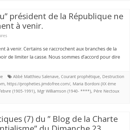
à
redonner
” président de la République ne
sa
ent à venir.
mémoire
sur
ires
à
L’ELECTION
t à venir. Certains se raccrochent aux branches de la
l’Action
du
poir de limiter la casse. Nous sommes d’accord pour dire
Française.
“nouveau”
président
ue
Abbé Matthieu Salenave
,
Courant prophétique
,
Destruction
com
,
https://propheties.jimdofree.com/
,
Maria Bordoni (XX éme
de
febvre (1905-1991)
,
Mgr Williamson (1940- ****)
,
Pére Nectoux
la
République
tiques (7) du ” Blog de la Charte
ne
entialisme” du Dimanche 23
changera