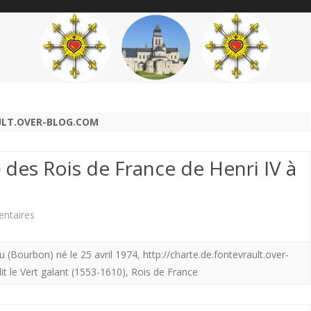
content
THÉME
AUTEUR
’ÉTENDARD
ULT.OVER-BLOG.COM
) des Rois de France de Henri IV à
sur
ntaires
Succession
u (Bourbon) né le 25 avril 1974
,
http://charte.de.fontevrault.over-
(
it le Vert galant (1553-1610)
,
Rois de France
légitimiste)