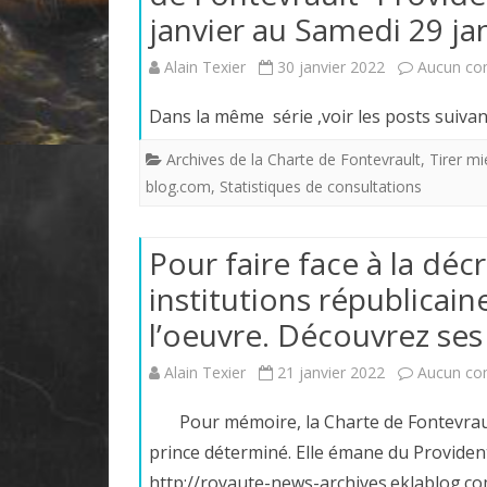
janvier au Samedi 29 ja
Alain Texier
30 janvier 2022
Aucun co
Dans la même série ,voir les
Archives de la Charte de Fontevrault
,
Tirer mi
blog.com
,
Statistiques de consultations
Pour faire face à la déc
institutions républicain
l’oeuvre. Découvrez ses
Alain Texier
21 janvier 2022
Aucun co
Pour mémoire, la Charte de Fontevrault
prince déterminé. Elle émane du Providenti
http://royaute-news-archives.eklablog.