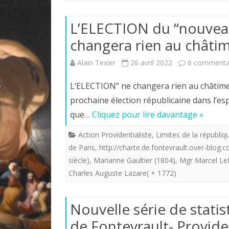
L’ELECTION du “nouveau
changera rien au châtim
Alain Texier
26 avril 2022
6 commenta
L‘ELECTION” ne changera rien au châtimen
prochaine élection républicaine dans l’es
que…
Cliquez pour lire davantage »
Action Providentialiste
,
Limites de la républiq
de Paris
,
http://charte.de.fontevrault.over-blog.
siècle)
,
Marianne Gaultier (1804)
,
Mgr Marcel Le
Charles Auguste Lazare( + 1772)
Nouvelle série de statis
de Fontevrault- Provid