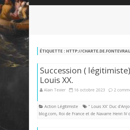
QUI SOMMES-NOUS?
ABÉCÉDAIRE DE LA CHARTE
LE FONDATEUR DE LA CHARTE
QUESTIONS/RÉPONSES
HISTORIQUE DES RENCONTRES
DÉVOTION AU SACRÉ-COEUR
L
NOUS SOUTENIR
LE ROYALISME RÉGENTISME
ÉTIQUETTE :
HTTP://CHARTE.DE.FONTEVRA
QUIÉTISME?
Succession ( légitimiste
Louis XX.
Alain Texier
16 octobre 2023
2 comme
Action Légitimiste
" Louis XX' Duc d'Anjo
blog.com
,
Roi de France et de Navarre Henri IV d