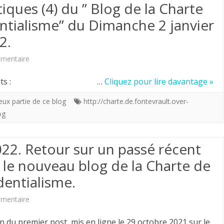
à
tiques (4) du ” Blog de la Charte
du
ntialisme” du Dimanche 2 janvier
l’oeuvre.
”
2.
Découvrez
Blog
ses
sur
mentaire
de
nouvelles
Nouvelle
la
 posts suivants : …
Cliquez pour lire davantage »
frontières.
série
Charte
eux partie de ce blog
http://charte.de.fontevrault.over-
de
og
de
statistiques
Fontevrault-
022. Retour sur un passé récent
(4)
Providentialisme”
e le nouveau blog de la Charte de
du
du
dentialisme.
”
Dimanche
Blog
sur
mentaire
9
de
En
janvier
 du premier post mis en ligne le 29 octobre 2021 sur le