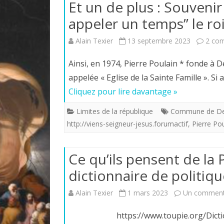
Et un de plus : Souvenir 
appeler un temps” le ro
Alain Texier
13 septembre 2023
2 co
Ainsi, en 1974, Pierre Poulain * fonde à 
appelée « Eglise de la Sainte Famille ». S
Cliquez pour lire davantage »
Limites de la république
Commune de Derv
http://viens-seigneur-jesus.forumactif
,
Pierre Pou
Ce qu’ils pensent de la 
dictionnaire de politiqu
Alain Texier
1 mars 2023
Un comment
https://www.toupie.org/Dictionnair