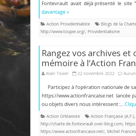
Fontevrault avait déjà présenté le site 
davantage »
Action Providentialiste
Blogs de la Chart
http://www.toupie.org/
,
Providentialisme
Rangez vos archives et 
mémoire à l’Action Fran
Alain Texier
22 novembre 2022
Aucun
Participez à l’opération nationale de sa
https://www.actionfrancaise.net lancée 
ou objets divers nous intéressent :…
Cliq
Action Orléaniste
Action Française (A.F.)
http://charte.de.fontevrault.over-blog.com
,
https
https://www.actionfrancaise.net/
,
Michel Frances