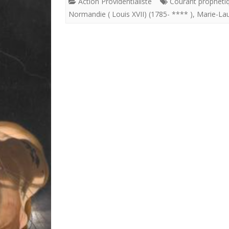
Action Providentialiste
Courant prophéti
Normandie ( Louis XVII) (1785- **** )
,
Marie-La