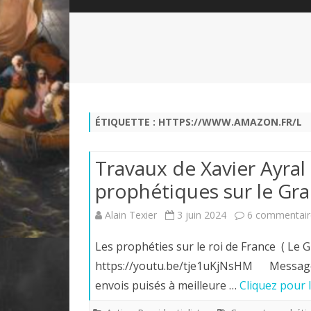
QUI SOMMES-NOUS?
ABÉCÉDAIRE DE LA CHARTE
LE FONDATEUR DE LA CHARTE
QUESTIONS/RÉPONSES
HISTORIQUE DES RENCONTRES
DÉVOTION AU SACRÉ-COEUR
L
NOUS SOUTENIR
LE ROYALISME RÉGENTISME
ÉTIQUETTE :
HTTPS://WWW.AMAZON.FR/L
QUIÉTISME?
Travaux de Xavier Ayral
prophétiques sur le G
Alain Texier
3 juin 2024
6 commentair
Les prophéties sur le roi de France ( Le
https://youtu.be/tje1uKjNsHM Message 
envois puisés à meilleure …
Cliquez pour 