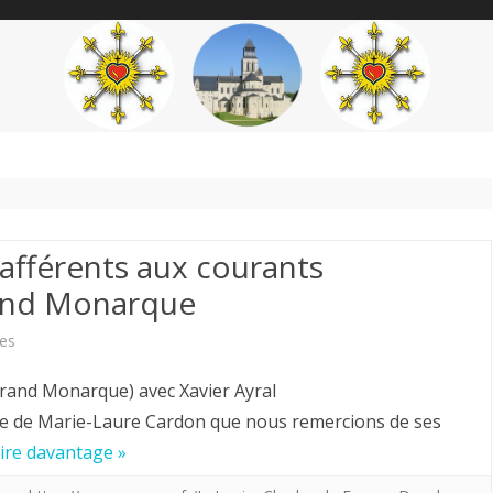
content
THÉME
AUTEUR
’ÉTENDARD
 afférents aux courants
rand Monarque
sur
es
Travaux
 Grand Monarque) avec Xavier Ayral
de
de Marie-Laure Cardon que nous remercions de ses
lire davantage »
Xavier