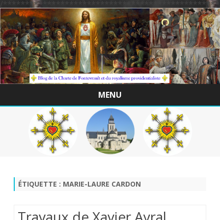
/*************************************************
MENU
Skip
to
content
ÉTIQUETTE :
MARIE-LAURE CARDON
Travaux de Xavier Ayral