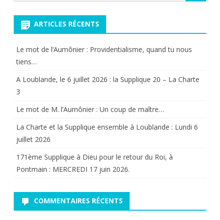
(24
pour:
octobre
ARTICLES RÉCENTS
2015
Le mot de l’Aumônier : Providentialisme, quand tu nous
à
tiens…
Paris)
A Loublande, le 6 juillet 2026 : la Supplique 20 – La Charte
3
Le mot de M. l’Aumônier : Un coup de maître…
La Charte et la Supplique ensemble à Loublande : Lundi 6
juillet 2026
171ème Supplique à Dieu pour le retour du Roi, à
Pontmain : MERCREDI 17 juin 2026.
COMMENTAIRES RÉCENTS