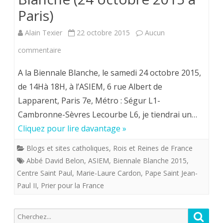
Pellevoisi
Paris)
Tilly-
Alain Texier
22 octobre 2015
Aucun
sur-
sur
commentaire
Seules)
Venez
A la Biennale Blanche, le samedi 24 octobre 2015,
afférents
visiter
de 14Hà 18H, à l’ASIEM, 6 rue Albert de
au
Lapparent, Paris 7e, Métro : Ségur L1-
Marie-
Cambronne-Sèvres Lecourbe L6, je tiendrai un…
retour
Laure
Cliquez pour lire davantage »
du
Cardon
Blogs et sites catholiques
,
Rois et Reines de France
roi
à
Abbé David Belon
,
ASIEM
,
Biennale Blanche 2015
,
en
la
Centre Saint Paul
,
Marie-Laure Cardon
,
Pape Saint Jean-
France.
Paul II
,
Prier pour la France
Biennale
Blanche
Recherche
Reche