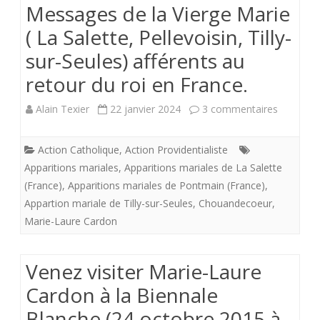
Messages de la Vierge Marie
Françai
( La Salette, Pellevoisin, Tilly-
Caen
sur-Seules) afférents au
retour du roi en France.
sur
Alain Texier
22 janvier 2024
3 commentaires
Message
Action Catholique
,
Action Providentialiste
de
Apparitions mariales
,
Apparitions mariales de La Salette
la
(France)
,
Apparitions mariales de Pontmain (France)
,
Appartion mariale de Tilly-sur-Seules
,
Chouandecoeur
,
Vierge
Marie-Laure Cardon
Marie
(
Venez visiter Marie-Laure
La
Cardon à la Biennale
Salette,
Blanche (24 octobre 2015 à