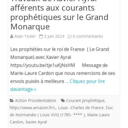
afférents aux courants
prophétiques sur le Grand
Monarque
sur
Alain Texier
3 juin 2024
6 commentaires
Travaux
Les prophéties sur le roi de France ( Le Grand
de
Monarque) avec Xavier Ayral
https://youtu.be/tje1uKjNsHM Message de
Xavier
Marie-Laure Cardon que nous remercions de ses
Ayral
envois puisés à meilleure …
Cliquez pour lire
afférents
davantage »
aux
Action Providentialiste
Courant prophétique
,
courants
https://www.amazon.fr/L
,
Louis -Charles de France. Duc
de Normandie ( Louis XVII) (1785- **** )
,
Marie-Laure
prophétiques
Cardon
,
Xavier Ayral
sur