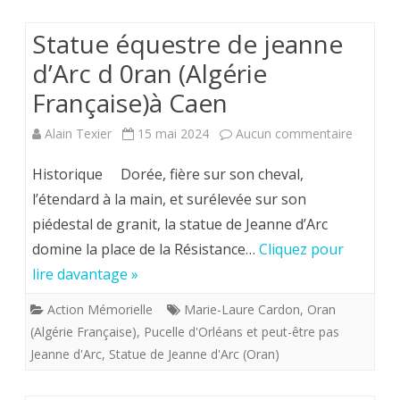
le
Statue équestre de jeanne
Grand
d’Arc d 0ran (Algérie
Monarque
Française)à Caen
sur
Alain Texier
15 mai 2024
Aucun commentaire
Statue
Historique Dorée, fière sur son cheval,
équestr
l’étendard à la main, et surélevée sur son
piédestal de granit, la statue de Jeanne d’Arc
de
domine la place de la Résistance…
Cliquez pour
jeanne
lire davantage »
d’Arc
Action Mémorielle
Marie-Laure Cardon
,
Oran
d
(Algérie Française)
,
Pucelle d'Orléans et peut-être pas
0ran
Jeanne d'Arc
,
Statue de Jeanne d'Arc (Oran)
(Algérie