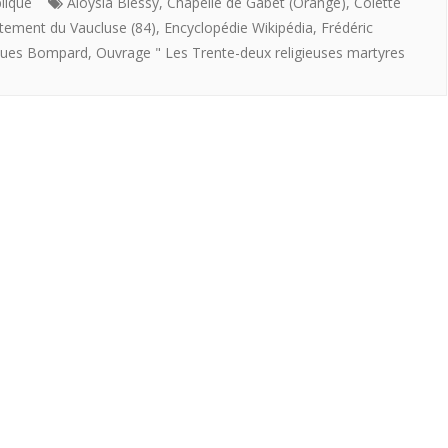
persécuté
blique
Aloysia Biessy
,
Chapelle de Gabet (Orange)
,
Colette
tement du Vaucluse (84)
,
Encyclopédie Wikipédia
,
Frédéric
les
ques Bompard
,
Ouvrage " Les Trente-deux religieuses martyres
catholiques
de
Vaucluse »
–
Jacques
Bompard