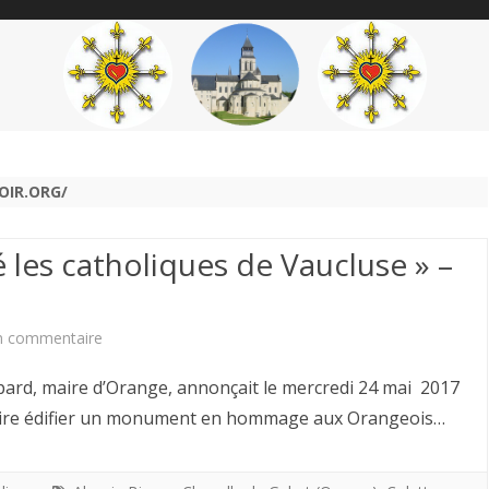
content
THÉME
AUTEUR
’ÉTENDARD
OIR.ORG/
é les catholiques de Vaucluse » –
sur
n commentaire
« La
ard, maire d’Orange, annonçait le mercredi 24 mai 2017
Terreur
 faire édifier un monument en hommage aux Orangeois…
a