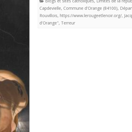
Blogs et sites catholiques
,
Limites de la répu
Capdevielle
,
Commune d'Orange (84100)
,
Dépar
Rouvillois
,
https://www.lerougeetlenoir.org/
,
Jac
d'Orange"
,
Terreur