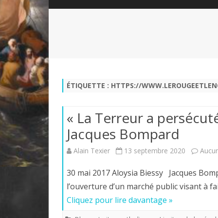
QUI SOMMES-NOUS?
ABÉCÉDAIRE DE LA CHARTE
LE FONDATEUR DE LA CHARTE
QUESTIONS/RÉPONSES
HISTORIQUE DES RENCONTRES
DÉVOTION AU SACRÉ-COEUR
L
NOUS SOUTENIR
LE ROYALISME RÉGENTISME
ÉTIQUETTE :
HTTPS://WWW.LEROUGEETLEN
QUIÉTISME?
« La Terreur a persécut
Jacques Bompard
Alain Texier
13 septembre 2020
Aucu
30 mai 2017 Aloysia Biessy Jacques Bomp
l’ouverture d’un marché public visant à
Cliquez pour lire davantage »