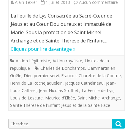
sur
Alain Texier
1 juillet 2013
Aucun commentaire
Louis
LA
La Feuille de Lys Consacrée au Sacré-Cœur de
Caffarel
FEUILL
Jésus et au Cœur Douloureux et Immaculé de
Marie. Sous la protection de Saint Michel
DE
Archange et de Sainte Thérèse de l’Enfant…
LYS
Cliquez pour lire davantage »
aux
Action Légitimiste
,
Action royaliste
,
Limites de la
bons
république
Charles de Bonchamps
,
Dammartin en
soins
Goële
,
Dieu premier servi
,
François Charette de la Contrie
,
Henri de La Rochejaquelein
,
Jacques Cathelineau
,
Jean-
de
Louis Caffarel
,
Jean-Nicolas Stofflet.
,
La Feuille de Lys
,
Jean-
Louis de Lescure
,
Maurice d’Elbée
,
Saint Michel Archange
,
Sainte Thérèse de l’Enfant Jésus et de la Sainte Face
Louis
CAFFAR
Recherche
Reche
pour: