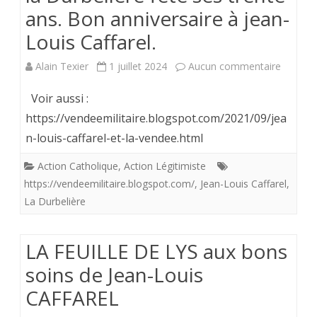
ans. Bon anniversaire à jean-
Louis Caffarel.
sur
Alain Texier
1 juillet 2024
Aucun commentaire
la
Voir aussi :
Durbeli
https://vendeemilitaire.blogspot.com/2021/09/jea
n-louis-caffarel-et-la-vendee.html
fête
ses
Action Catholique
,
Action Légitimiste
https://vendeemilitaire.blogspot.com/
,
Jean-Louis Caffarel
,
trente
La Durbelière
ans.
Bon
LA FEUILLE DE LYS aux bons
annivers
soins de Jean-Louis
à
CAFFAREL
jean-