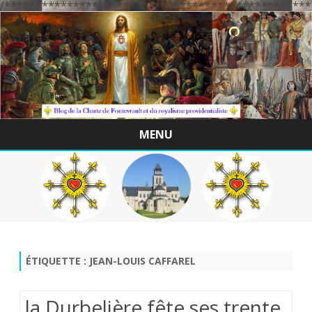
/*************************************************
MENU
Skip
to
content
ÉTIQUETTE :
JEAN-LOUIS CAFFAREL
la Durbelière fête ses trente