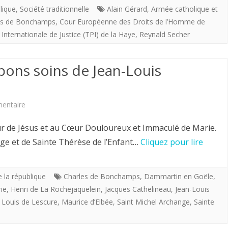
la
lique
,
Société traditionnelle
VIEIL
Alain Gérard
,
Armée catholique et
es de Bonchamps
,
Cour Européenne des Droits de l’Homme de
Vendée
 Internationale de Justice (TPI) de la Haye
,
Reynald Secher
se
présente
bons soins de Jean-Louis
à
vous.
sur
entaire
LA
ur de Jésus et au Cœur Douloureux et Immaculé de Marie.
FEUILLE
nge et de Sainte Thérèse de l’Enfant…
Cliquez pour lire
DE
LYS
e la république
Charles de Bonchamps
,
Dammartin en Goële
,
rie
,
Henri de La Rochejaquelein
,
Jacques Cathelineau
,
Jean-Louis
aux
,
Louis de Lescure
,
Maurice d’Elbée
,
Saint Michel Archange
,
Sainte
bons