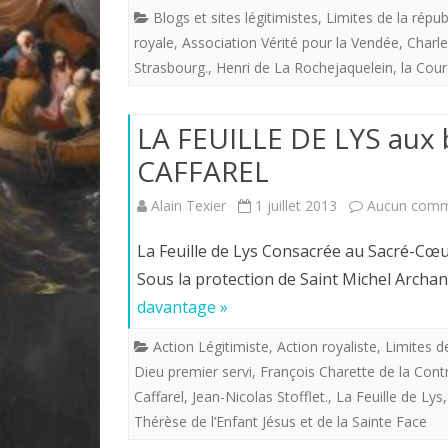
Blogs et sites légitimistes
,
Limites de la répub
royale
,
Association Vérité pour la Vendée
,
Charl
Strasbourg.
,
Henri de La Rochejaquelein
,
la Cour
LA FEUILLE DE LYS aux 
CAFFAREL
Alain Texier
1 juillet 2013
Aucun comm
La Feuille de Lys Consacrée au Sacré-Cœ
Sous la protection de Saint Michel Archa
davantage »
Action Légitimiste
,
Action royaliste
,
Limites d
Dieu premier servi
,
François Charette de la Cont
Caffarel
,
Jean-Nicolas Stofflet.
,
La Feuille de Lys
Thérèse de l’Enfant Jésus et de la Sainte Face