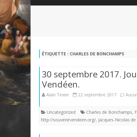
QUI SOMMES-NOUS?
ABÉCÉDAIRE DE LA CHARTE
LE FONDATEUR DE LA CHARTE
QUESTIONS/RÉPONSES
HISTORIQUE DES RENCONTRES
DÉVOTION AU SACRÉ-COEUR
L
NOUS SOUTENIR
LE ROYALISME RÉGENTISME
ÉTIQUETTE :
CHARLES DE BONCHAMPS
QUIÉTISME?
30 septembre 2017. Jo
Vendéen.
Alain Texier
22 septembre 2017
Aucu
Uncategorized
Charles de Bonchamps
,
F
http://souvenirvendeen.org/
,
Jacques-Nicolas de 