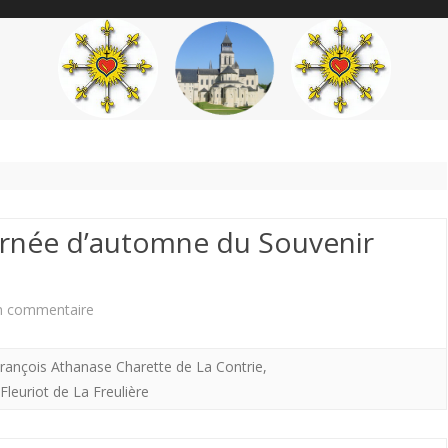
content
THÉME
AUTEUR
’ÉTENDARD
urnée d’automne du Souvenir
sur
n commentaire
30
rançois Athanase Charette de La Contrie
,
septembre
Fleuriot de La Freulière
2017.