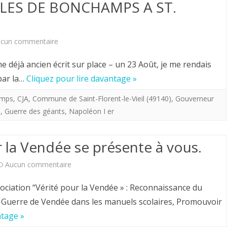
Journée
LES DE BONCHAMPS A ST.
d’automne
du
sur
cun commentaire
Souvenir
AU
éjà ancien écrit sur place – un 23 Août, je me rendais
Vendéen.
TOMBEAU
par la…
Cliquez pour lire davantage »
DE
amps
,
CJA
,
Commune de Saint-Florent-le-Vieil (49140)
,
Gouverneur
)
,
Guerre des géants
,
Napoléon I er
CHARLES
DE
r la Vendée se présente à vous.
BONCHAMPS
sur
Aucun commentaire
A
l’association
ST.
ociation “Vérité pour la Vendée » : Reconnaissance du
Verité
FLORENT
la Guerre de Vendée dans les manuels scolaires, Promouvoir
ntage »
pour
LE