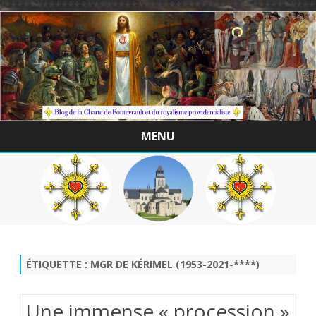
/*************************************************
MENU
Skip
to
content
ÉTIQUETTE :
MGR DE KÉRIMEL (1953-2021-****)
Une immense « procession »