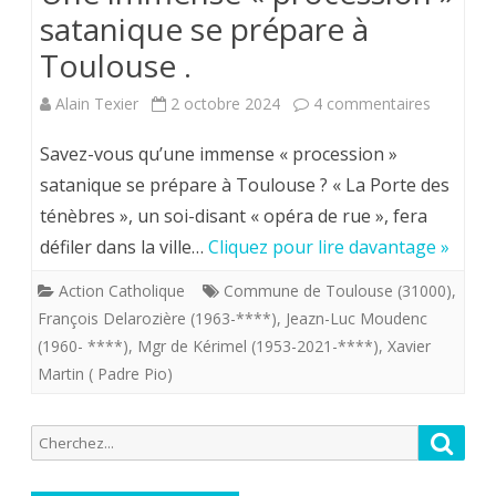
satanique se prépare à
Toulouse .
sur
Alain Texier
2 octobre 2024
4 commentaires
Une
Savez-vous qu’une immense « procession »
immense
satanique se prépare à Toulouse ? « La Porte des
ténèbres », un soi-disant « opéra de rue », fera
«
défiler dans la ville…
Cliquez pour lire davantage »
processi
Action Catholique
Commune de Toulouse (31000)
,
»
François Delarozière (1963-****)
,
Jeazn-Luc Moudenc
sataniqu
(1960- ****)
,
Mgr de Kérimel (1953-2021-****)
,
Xavier
Martin ( Padre Pio)
se
prépare
Recherche
Reche
à
pour:
Toulous