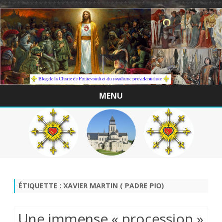
/*************************************************
MENU
Skip
to
content
ÉTIQUETTE :
XAVIER MARTIN ( PADRE PIO)
Une immense « procession »