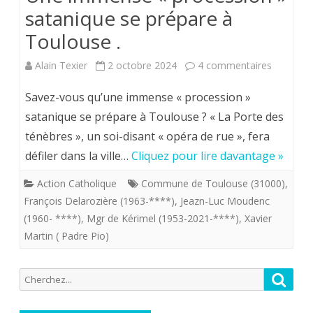
satanique se prépare à
Toulouse .
sur
Alain Texier
2 octobre 2024
4 commentaires
Une
Savez-vous qu’une immense « procession »
immense
satanique se prépare à Toulouse ? « La Porte des
ténèbres », un soi-disant « opéra de rue », fera
«
défiler dans la ville…
Cliquez pour lire davantage »
processi
Action Catholique
Commune de Toulouse (31000)
,
»
François Delarozière (1963-****)
,
Jeazn-Luc Moudenc
sataniqu
(1960- ****)
,
Mgr de Kérimel (1953-2021-****)
,
Xavier
Martin ( Padre Pio)
se
prépare
Recherche
Reche
à
pour:
Toulous