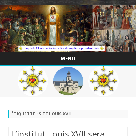
/*************************************************
MENU
Skip
to
content
ÉTIQUETTE :
SITE LOUIS XVII
L’institut Louis XVII sera