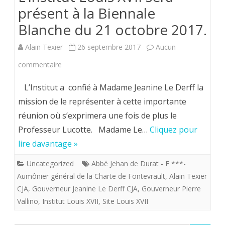
présent à la Biennale
Blanche du 21 octobre 2017.
Alain Texier
26 septembre 2017
Aucun
sur
commentaire
L’institut
L’Institut a confié à Madame Jeanine Le Derff la
Louis
mission de le représenter à cette importante
réunion où s’exprimera une fois de plus le
XVII
Professeur Lucotte. Madame Le…
Cliquez pour
sera
lire davantage »
présent
Uncategorized
Abbé Jehan de Durat - F ***-
à
Aumônier général de la Charte de Fontevrault
,
Alain Texier
la
CJA
,
Gouverneur Jeanine Le Derff CJA
,
Gouverneur Pierre
Vallino
,
Institut Louis XVII
,
Site Louis XVII
Biennale
Blanche