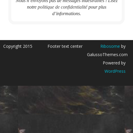
Nous n’envoyons pas de messages indésirables ! Lisez
notre
politique de confidentialité
pour plus
d’informations.
Copyright 2015
Footer text center
Ribosome
by
GalussoThemes.com
Powered by
WordPress