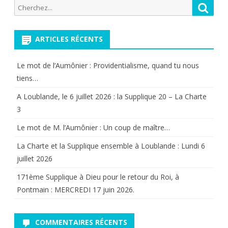
Recherche
Reche
du
pour:
21
ARTICLES RÉCENTS
octobre
Le mot de l’Aumônier : Providentialisme, quand tu nous
2017.
tiens…
A Loublande, le 6 juillet 2026 : la Supplique 20 – La Charte
3
Le mot de M. l’Aumônier : Un coup de maître…
La Charte et la Supplique ensemble à Loublande : Lundi 6
juillet 2026
171ème Supplique à Dieu pour le retour du Roi, à
Pontmain : MERCREDI 17 juin 2026.
COMMENTAIRES RÉCENTS