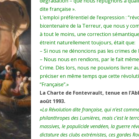
dégradation – que nous répugnons à qualifie
dite française ».
L’emploi préférentiel de l’expression : “révo
bicentenaire de la Terreur, que nous y com
à tout le moins, une correction sémantique
étreint naturellement toujours, était que:
– Si nous ne dénoncions pas les crimes de l
– Nous nous en rendions, par le fait même,
Crime. Dès lors, nous ne pouvions livrer a
préciser en même temps que cette révolutio
“Française”.»
La Charte de Fontevrault, tenue en l’A
août 1993.
«
La Révolution dite française, qui n’est comme
philanthropes des Lumières, mais c’est le terro
massives, le populicide vendéen, la guerre révo
dictature des clubs extrémistes, ces gardes Roug