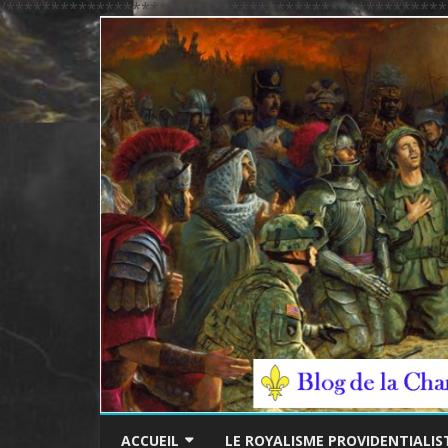
/*************************************************
ACCUEIL
LE ROYALISME PROVIDENTIALIS