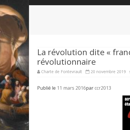
QUI SOMMES-NOUS?
ABÉCÉDAIRE DE LA CHARTE
LE FONDATEUR DE LA CHARTE
QUESTIONS/RÉPONSES
HISTORIQUE DES RENCONTRES
DÉVOTION AU SACRÉ-COEUR
L
NOUS SOUTENIR
LE ROYALISME RÉGENTISME
La révolution dite « fra
révolutionnaire
QUIÉTISME?
Charte de Fontevrault
20 novembre 2019
Publié le
11 mars 2016
par
ccr2013