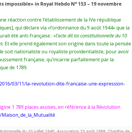
s impossible» in Royal Hebdo N° 153 – 19 novembre
 une réaction contre l’établissement de la IVe république
iques], qui déclare via «l’ordonnance du 9 août 1944» que la
ait été anti-française : «l
’acte dit loi constitutionnelle du 10
fet. Et elle prend également son origine dans toute la pensée
le soit nationaliste ou royaliste providentialiste, pour avoir
aussement française, qu’incarne parfaitement par la
ique de 1789.
2016/03/11/la-revolution-dite-francaise-une-expression-
rigine 1 789 places assises, en référence à la Révolution
ki/Maison_de_la_Mutualité
itutionnelle du 10 juillet 1940
,
Association 15 août 1989
,
Chapître de