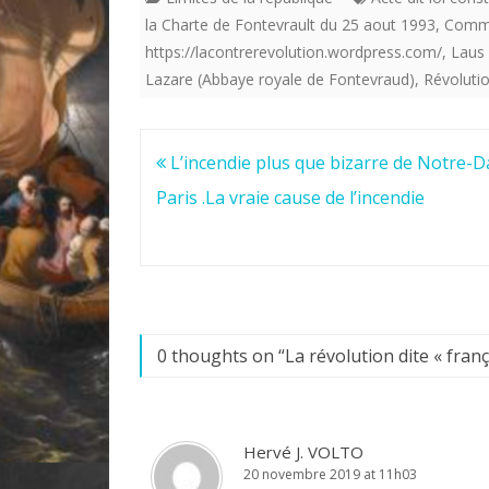
la Charte de Fontevrault du 25 aout 1993
,
Commu
https://lacontrerevolution.wordpress.com/
,
Laus 
Lazare (Abbaye royale de Fontevraud)
,
Révolutio
Navigation
L’incendie plus que bizarre de Notre-
de
Paris .La vraie cause de l’incendie
l’article
0 thoughts on “
La révolution dite « fran
Hervé J. VOLTO
20 novembre 2019 at 11h03