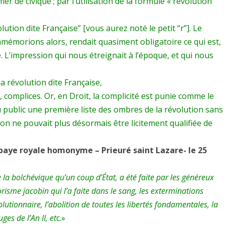
r de civique ; par l’utilisation de la formule « révolution
lution dite Française” [vous aurez noté le petit “r”]. Le
mémorions alors, rendait quasiment obligatoire ce qui est,
. L’impression qui nous étreignait à l’époque, et qui nous
a révolution dite Française,
 complices. Or, en Droit, la complicité est punie comme le
u public une première liste des ombres de la révolution sans
n ne pouvait plus désormais être licitement qualifiée de
bbaye royale homonyme – Prieuré saint Lazare- le 25
 la bolchévique qu’un coup d’État, a été faite par les généreux
risme jacobin qui l’a faite dans le sang, les exterminations
lutionnaire, l’abolition de toutes les libertés fondamentales, la
es de l’An II, et
c.»