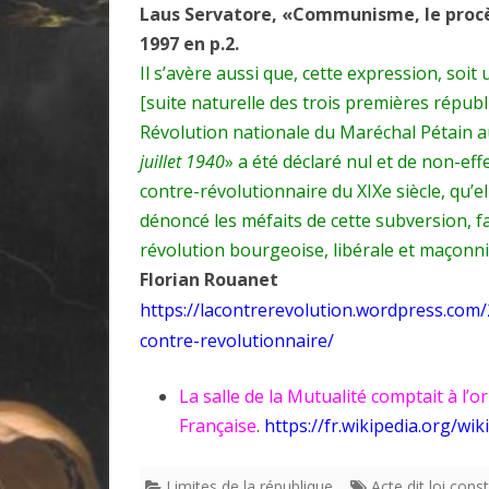
Laus Servatore, «Communisme, le procè
1997 en p.2.
Il s’avère aussi que, cette expression, soit
[suite naturelle des trois premières républ
Révolution nationale du Maréchal Pétain aur
juillet 1940
» a été déclaré nul et de non-ef
contre-révolutionnaire du XIXe siècle, qu’el
dénoncé les méfaits de cette subversion, f
révolution bourgeoise, libérale et maçonn
Florian Rouanet
https://lacontrerevolution.wordpress.com/
contre-revolutionnaire/
La salle de la Mutualité comptait à l’o
Française
.
https://fr.wikipedia.org/wi
Limites de la république
Acte dit loi const