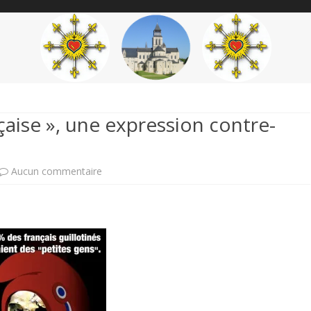
content
THÉME
AUTEUR
’ÉTENDARD
nçaise », une expression contre-
sur
Aucun commentaire
La
révolution
dite
« française »,
une