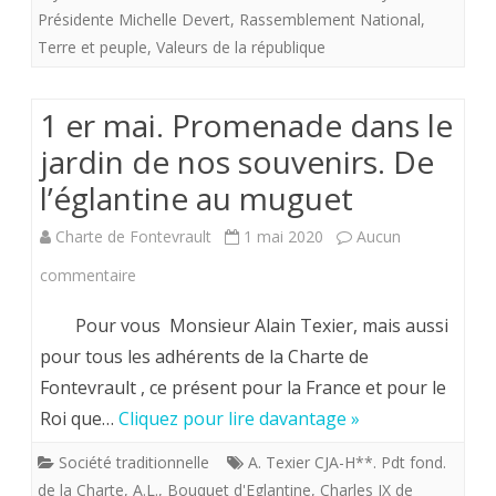
royalistes.
Présidente Michelle Devert
,
Rassemblement National
,
Terre et peuple
,
Valeurs de la république
1 er mai. Promenade dans le
jardin de nos souvenirs. De
l’églantine au muguet
Charte de Fontevrault
1 mai 2020
Aucun
sur
commentaire
1
Pour vous Monsieur Alain Texier, mais aussi
er
pour tous les adhérents de la Charte de
Fontevrault , ce présent pour la France et pour le
mai.
Roi que…
Cliquez pour lire davantage »
Promenade
Société traditionnelle
A. Texier CJA-H**. Pdt fond.
dans
de la Charte
,
A.L.
,
Bouquet d'Eglantine
,
Charles IX de