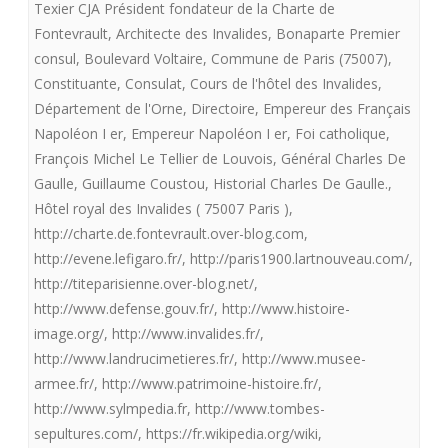
Texier CJA Président fondateur de la Charte de
et
Fontevrault
,
Architecte des Invalides
,
Bonaparte Premier
consul
,
Boulevard Voltaire
,
Commune de Paris (75007)
,
le
Constituante
,
Consulat
,
Cours de l'hôtel des Invalides
,
souvenir
Département de l'Orne
,
Directoire
,
Empereur des Français
de
Napoléon I er
,
Empereur Napoléon I er
,
Foi catholique
,
François Michel Le Tellier de Louvois
,
Général Charles De
nos
Gaulle
,
Guillaume Coustou
,
Historial Charles De Gaulle.
,
morts
Hôtel royal des Invalides ( 75007 Paris )
,
http://charte.de.fontevrault.over-blog.com
,
illuminent
http://evene.lefigaro.fr/
,
http://paris1900.lartnouveau.com/
,
à
http://titeparisienne.over-blog.net/
,
nouveau
http://www.defense.gouv.fr/
,
http://www.histoire-
image.org/
,
http://www.invalides.fr/
,
les
http://www.landrucimetieres.fr/
,
http://www.musee-
Invalides,
armee.fr/
,
http://www.patrimoine-histoire.fr/
,
http://www.sylmpedia.fr
,
http://www.tombes-
monument
sepultures.com/
,
https://fr.wikipedia.org/wiki
,
français