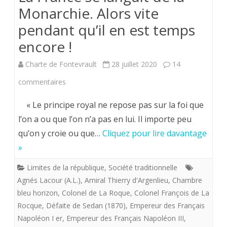
Monarchie. Alors vite
pendant qu’il en est temps
encore !
Charte de Fontevrault
28 juillet 2020
14
sur
commentaires
La
« Le principe royal ne repose pas sur la foi que
France
l’on a ou que l’on n’a pas en lui. Il importe peu
qu’on y croie ou que…
Cliquez pour lire davantage
se
»
languit
Limites de la république
,
Société traditionnelle
de
Agnés Lacour (A.L.)
,
Amiral Thierry d'Argenlieu
,
Chambre
la
bleu horizon
,
Colonel de La Roque
,
Colonel François de La
Rocque
,
Défaite de Sedan (1870)
Monarchie.
,
Empereur des Français
Napoléon I er
,
Empereur des Français Napoléon III
,
Alors