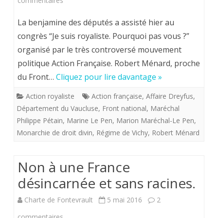
commentaires
Rivarol
Marion
La benjamine des députés a assisté hier au
du
Maréchal-
congrès “Je suis royaliste. Pourquoi pas vous ?”
14
organisé par le très controversé mouvement
Le
politique Action Française. Robert Ménard, proche
novembre
Pen
du Front…
Cliquez pour lire davantage »
2018.
n’est
Action royaliste
Action française
,
Affaire Dreyfus
,
pas
Département du Vaucluse
,
Front national
,
Maréchal
royaliste,
Philippe Pétain
,
Marine Le Pen
,
Marion Maréchal-Le Pen
,
Monarchie de droit divin
,
Régime de Vichy
,
Robert Ménard
mais
?
Non à une France
désincarnée et sans racines.
Charte de Fontevrault
5 mai 2016
2
sur
commentaires