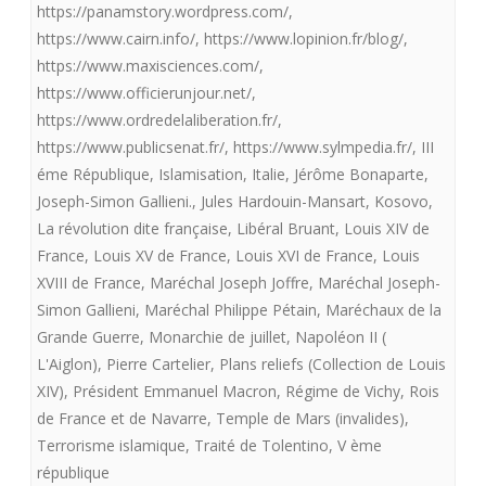
https://panamstory.wordpress.com/
,
par vocation.
https://www.cairn.info/
,
https://www.lopinion.fr/blog/
,
https://www.maxisciences.com/
,
https://www.officierunjour.net/
,
https://www.ordredelaliberation.fr/
,
https://www.publicsenat.fr/
,
https://www.sylmpedia.fr/
,
III
éme République
,
Islamisation
,
Italie
,
Jérôme Bonaparte
,
Joseph-Simon Gallieni.
,
Jules Hardouin-Mansart
,
Kosovo
,
La révolution dite française
,
Libéral Bruant
,
Louis XIV de
France
,
Louis XV de France
,
Louis XVI de France
,
Louis
XVIII de France
,
Maréchal Joseph Joffre
,
Maréchal Joseph-
Simon Gallieni
,
Maréchal Philippe Pétain
,
Maréchaux de la
Grande Guerre
,
Monarchie de juillet
,
Napoléon II (
L'Aiglon)
,
Pierre Cartelier
,
Plans reliefs (Collection de Louis
XIV)
,
Président Emmanuel Macron
,
Régime de Vichy
,
Rois
de France et de Navarre
,
Temple de Mars (invalides)
,
Terrorisme islamique
,
Traité de Tolentino
,
V ème
république