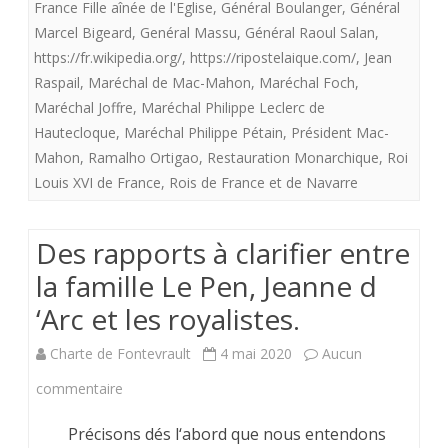
France Fille aînée de l'Eglise
,
Général Boulanger
,
Général
vite
Marcel Bigeard
,
Genéral Massu
,
Général Raoul Salan
,
https://fr.wikipedia.org/
,
https://ripostelaique.com/
,
Jean
pendant
Raspail
,
Maréchal de Mac-Mahon
,
Maréchal Foch
,
qu’il
Maréchal Joffre
,
Maréchal Philippe Leclerc de
Hautecloque
,
Maréchal Philippe Pétain
en
,
Président Mac-
Mahon
,
Ramalho Ortigao
,
Restauration Monarchique
,
Roi
est
Louis XVI de France
,
Rois de France et de Navarre
temps
encore
Des rapports à clarifier entre
!
la famille Le Pen, Jeanne d
‘Arc et les royalistes.
Charte de Fontevrault
4 mai 2020
Aucun
sur
commentaire
Des
Précisons dés l‘abord que nous entendons