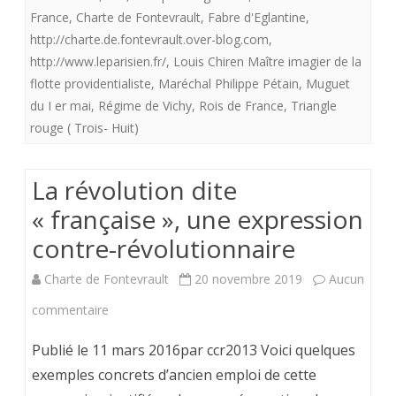
le
France
,
Charte de Fontevrault
,
Fabre d'Eglantine
,
http://charte.de.fontevrault.over-blog.com
jardin
,
http://www.leparisien.fr/
,
Louis Chiren Maître imagier de la
de
flotte providentialiste
,
Maréchal Philippe Pétain
,
Muguet
nos
du I er mai
,
Régime de Vichy
,
Rois de France
,
Triangle
rouge ( Trois- Huit)
souvenirs.
De
La révolution dite
l’églantine
« française », une expression
au
contre-révolutionnaire
muguet
Charte de Fontevrault
20 novembre 2019
Aucun
sur
commentaire
La
Publié le 11 mars 2016par ccr2013 Voici quelques
révolution
exemples concrets d’ancien emploi de cette