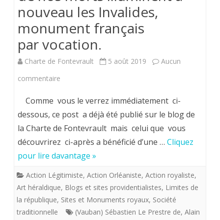
nouveau les Invalides,
monument français
par vocation.
Charte de Fontevrault
5 août 2019
Aucun
sur
commentaire
Pour
Comme vous le verrez immédiatement ci-
que
dessous, ce post a déjà été publié sur le blog de
la Charte de Fontevrault mais celui que vous
les
découvrirez ci-après a bénéficié d’une …
Cliquez
lumières
pour lire davantage »
de
Action Légitimiste
,
Action Orléaniste
,
Action royaliste
,
la
Art héraldique
,
Blogs et sites providentialistes
,
Limites de
Foi
la république
,
Sites et Monuments royaux
,
Société
traditionnelle
(Vauban) Sébastien Le Prestre de
,
Alain
catholique