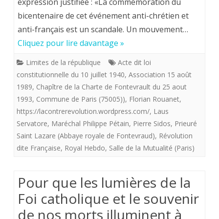
expression justifiée : «La commémoration du
dite
bicentenaire de cet événement anti-chrétien et
« française »,
anti-français est un scandale. Un mouvement…
une
Cliquez pour lire davantage »
expression
Limites de la république
Acte dit loi
contre-
constitutionnelle du 10 juillet 1940
,
Association 15 août
1989
,
Chapître de la Charte de Fontevrault du 25 aout
révolutionnaire
1993
,
Commune de Paris (75005))
,
Florian Rouanet
,
https://lacontrerevolution.wordpress.com/
,
Laus
Servatore
,
Maréchal Philippe Pétain
,
Pierre Sidos
,
Prieuré
Saint Lazare (Abbaye royale de Fontevraud)
,
Révolution
dite Française
,
Royal Hebdo
,
Salle de la Mutualité (Paris)
Pour que les lumières de la
Foi catholique et le souvenir
de nos morts illuminent à