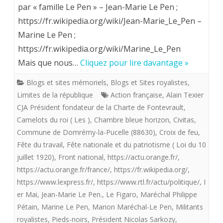
rapports
par « famille Le Pen » – Jean-Marie Le Pen ;
https://fr.wikipedia.org/wiki/Jean-Marie_Le_Pen –
à
Marine Le Pen ;
clarifier
https://fr.wikipedia.org/wiki/Marine_Le_Pen
entre
Mais que nous…
Cliquez pour lire davantage »
la
Blogs et sites mémoriels
,
Blogs et Sites royalistes
,
famille
Limites de la république
Action française
,
Alain Texier
CJA Président fondateur de la Charte de Fontevrault
,
Le
Camelots du roi ( Les )
,
Chambre bleue horizon
,
Civitas
,
Pen,
Commune de Domrémy-la-Pucelle (88630)
,
Croix de feu
,
Jeanne
Fête du travail
,
Fête nationale et du patriotisme ( Loi du 10
juillet 1920)
,
Front national
,
https://actu.orange.fr/
,
d
https://actu.orange.fr/france/
,
https://fr.wikipedia.org/
,
‘Arc
https://www.lexpress.fr/
,
https://www.rtl.fr/actu/politique/
,
I
er Mai
,
Jean-Marie Le Pen.
,
Le Figaro
,
Maréchal Philippe
et
Pétain
,
Marine Le Pen
,
Marion Maréchal-Le Pen
,
Militants
les
royalistes
,
Pieds-noirs
,
Président Nicolas Sarkozy
,