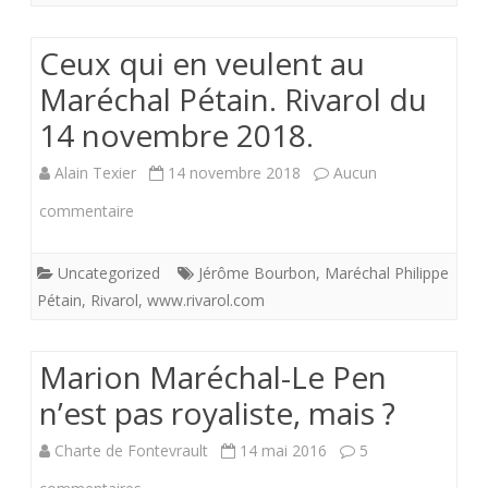
Ceux qui en veulent au
Maréchal Pétain. Rivarol du
14 novembre 2018.
Alain Texier
14 novembre 2018
Aucun
sur
commentaire
Ceux
Uncategorized
Jérôme Bourbon
,
Maréchal Philippe
qui
Pétain
,
Rivarol
,
www.rivarol.com
en
veulent
Marion Maréchal-Le Pen
au
n’est pas royaliste, mais ?
Maréchal
Charte de Fontevrault
14 mai 2016
5
Pétain.
sur