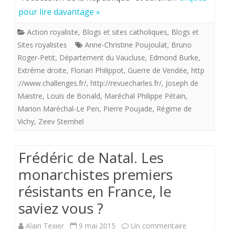
la
pour lire davantage »
sombre
Action royaliste
,
Blogs et sites catholiques
,
Blogs et
tentation
Sites royalistes
Anne-Christine Poujoulat
,
Bruno
Roger-Petit
,
Département du Vaucluse
,
Edmond Burke
,
catho-
Extrême droite
,
Florian Philippot
,
Guerre de Vendée
,
http
royaliste
://www.challenges.fr/
,
http://revuecharles.fr/
,
Joseph de
comme
Maistre
,
Louis de Bonald
,
Maréchal Philippe Pétain
,
Marion Maréchal-Le Pen
,
Pierre Poujade
,
Régime de
ils
Vichy
,
Zeev Sternhel
disent
Frédéric de Natal. Les
monarchistes premiers
résistants en France, le
saviez vous ?
sur
Alain Texier
9 mai 2015
Un commentaire