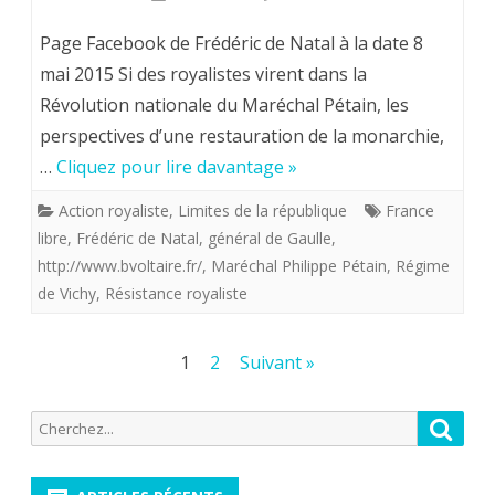
Frédéric
Page Facebook de Frédéric de Natal à la date 8
de
mai 2015 Si des royalistes virent dans la
Révolution nationale du Maréchal Pétain, les
Natal.
perspectives d’une restauration de la monarchie,
Les
…
Cliquez pour lire davantage »
monarchiste
Action royaliste
,
Limites de la république
France
premiers
libre
,
Frédéric de Natal
,
général de Gaulle
,
résistants
http://www.bvoltaire.fr/
,
Maréchal Philippe Pétain
,
Régime
de Vichy
,
Résistance royaliste
en
France,
Pagination
1
2
Suivant »
le
des
saviez
Recherche
Reche
publications
pour:
vous
?