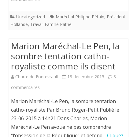
Non
Uncategorized
Maréchal Philippe Pétain
,
Président
à
Hollande
,
Travail Famille Patrie
une
France
Marion Maréchal-Le Pen, la
désincarnée
sombre tentation catho-
royaliste comme ils disent
et
sans
Charte de Fontevrault
18 décembre 2015
3
racines.
sur
commentaires
Marion
Marion Maréchal-Le Pen, la sombre tentation
Maréchal-
catho-royaliste Par Bruno Roger-Petit Publié le
23-06-2015 à 14h21 Dans Charles, Marion
Le
Maréchal-Le Pen avoue ne pas comprendre
Pen,
“l‘obsession de la République” et défend…
Cliquez