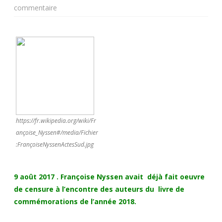
sur
commentaire
Le
président
(?)
Macron
n’a
pas
https://fr.wikipedia.org/wiki/Fr
de
ançoise_Nyssen#/media/Fichier
:FrançoiseNyssenActesSud.jpg
chance
avec
9 août 2017
.
Françoise Nyssen avait déjà fait oeuvre
ses
de censure à l’encontre des auteurs du livre de
ministres
commémorations de l’année 2018.
(?)