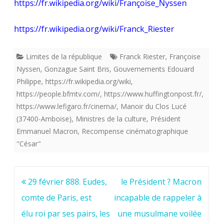
https://fr.wikipedia.org/wiki/Françoise_Nyssen
https://fr.wikipedia.org/wiki/Franck_Riester
Limites de la république
Franck Riester
,
Françoise
Nyssen
,
Gonzague Saint Bris
,
Gouvernements Edouard
Philippe
,
https://fr.wikipedia.org/wiki
,
https://people.bfmtv.com/
,
https://www.huffingtonpost.fr/
,
https://www.lefigaro.fr/cinema/
,
Manoir du Clos Lucé
(37400-Amboise)
,
Ministres de la culture
,
Président
Emmanuel Macron
,
Recompense cinématographique
"César"
Navigation
29 février 888. Eudes,
le Président ? Macron
de
comte de Paris, est
incapable de rappeler à
l’article
élu roi par ses pairs, les
une musulmane voilée