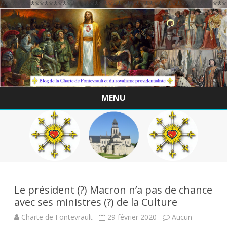
/*************************************************
MENU
Skip
to
content
Le président (?) Macron n’a pas de chance
avec ses ministres (?) de la Culture
Charte de Fontevrault
29 février 2020
Aucun