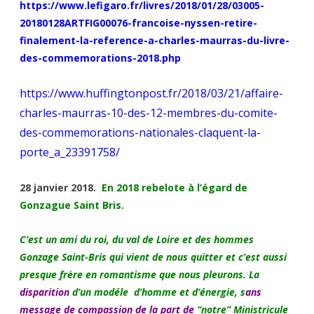
https://www.lefigaro.fr/livres/2018/01/28/03005-
de
20180128ARTFIG00076-francoise-nyssen-retire-
la
finalement-la-reference-a-charles-maurras-du-livre-
des-commemorations-2018.php
Culture
https://www.huffingtonpost.fr/2018/03/21/affaire-
charles-maurras-10-des-12-membres-du-comite-
des-commemorations-nationales-claquent-la-
porte_a_23391758/
28 janvier 2018.
En 2018 rebelote à l’égard de
Gonzague Saint Bris.
C’est un ami du roi, du val de Loire et des hommes
Gonzage Saint-Bris qui vient de nous quitter et c’est aussi
presque frère en romantisme que nous pleurons. La
disparition
d’un modéle d’homme et d’énergie, s
ans
message de compassion de la part de
“notre” Ministricule