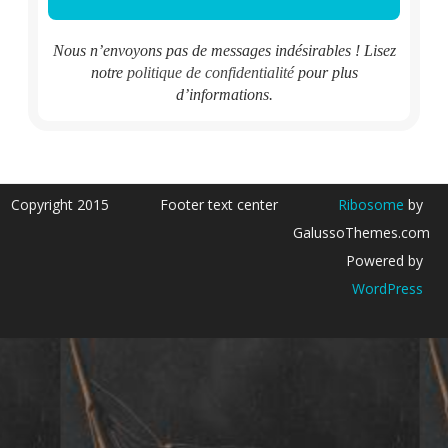
Nous n’envoyons pas de messages indésirables ! Lisez
notre
politique de confidentialité
pour plus
d’informations.
Copyright 2015
Footer text center
Ribosome
by
GalussoThemes.com
Powered by
WordPress