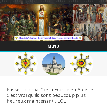
/*************************************************
MENU
Skip
to
content
Passé “colonial “de la France en Algérie .
C’est vrai qu’ils sont beaucoup plus
heureux maintenant . LOL !