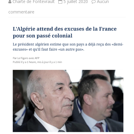
Charte de Fontevrault
5 juillet 2020
Aucun
sur
commentaire
Passé
“colonial
“de
la
France
en
Algérie
.
C’est
vrai
qu’ils