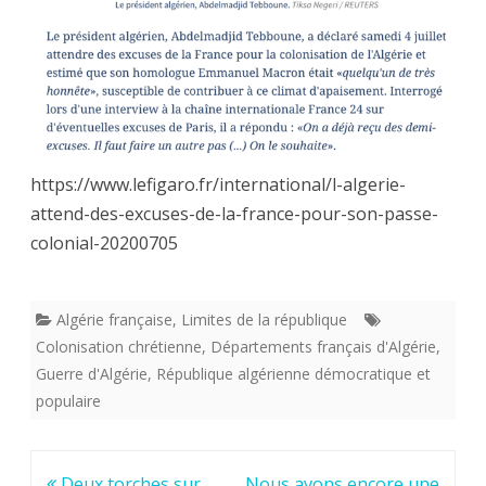
sont
beaucoup
plus
heureux
maintenant
https://www.lefigaro.fr/international/l-algerie-
.
attend-des-excuses-de-la-france-pour-son-passe-
LOL
colonial-20200705
!
Algérie française
,
Limites de la république
Colonisation chrétienne
,
Départements français d'Algérie
,
Guerre d'Algérie
,
République algérienne démocratique et
populaire
Navigation
Deux torches sur
Nous avons encore une