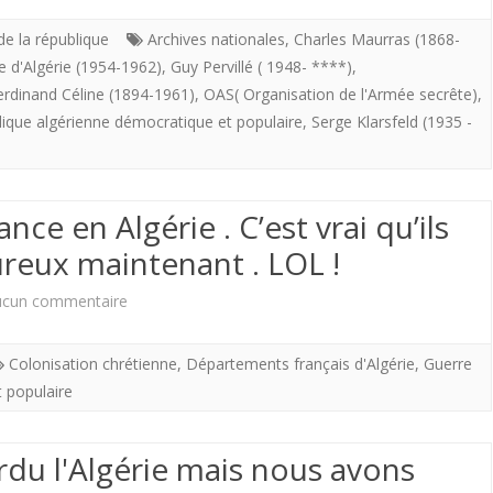
et
de la république
Archives nationales
,
Charles Maurras (1868-
e d'Algérie (1954-1962)
,
Guy Pervillé ( 1948- ****)
,
le
erdinand Céline (1894-1961)
,
OAS( Organisation de l'Armée secrête)
,
politiquement
ique algérienne démocratique et populaire
,
Serge Klarsfeld (1935 -
correct.
Les
ance en Algérie . C’est vrai qu’ils
Commémorations
reux maintenant . LOL !
nationales
sur
ucun commentaire
(2012)
Passé
avaient
Colonisation chrétienne
,
Départements français d'Algérie
,
Guerre
“colonial
censuré
 populaire
“de
un
la
du l'Algérie mais nous avons
texte
France