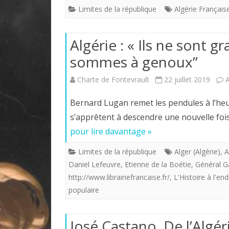
Limites de la république
Algérie Français
Algérie : « Ils ne sont 
sommes à genoux”
Charte de Fontevrault
22 juillet 2019
Bernard Lugan remet les pendules à l’heu
s’apprêtent à descendre une nouvelle fois 
pour lire davantage »
Limites de la république
Alger (Algérie)
,
A
Daniel Lefeuvre
,
Etienne de la Boétie
,
Général G
http://www.librairiefrancaise.fr/
,
L'Histoire à l'end
populaire
José Castano. De l’Algér