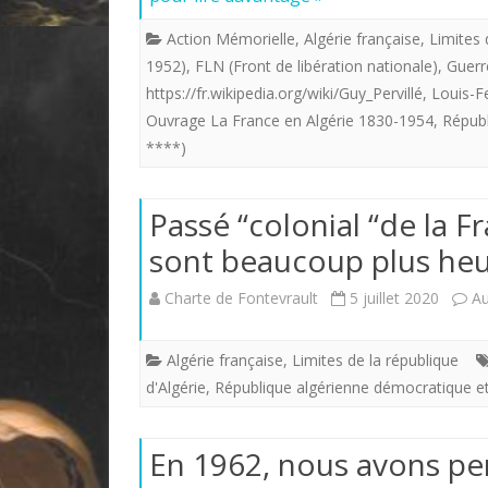
Action Mémorielle
,
Algérie française
,
Limites 
1952)
,
FLN (Front de libération nationale)
,
Guerr
https://fr.wikipedia.org/wiki/Guy_Pervillé
,
Louis-F
Ouvrage La France en Algérie 1830-1954
,
Républ
****)
Passé “colonial “de la Fr
sont beaucoup plus heu
Charte de Fontevrault
5 juillet 2020
A
Algérie française
,
Limites de la république
d'Algérie
,
République algérienne démocratique et
En 1962, nous avons per