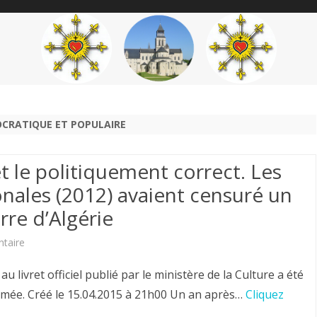
content
THÉME
AUTEUR
’ÉTENDARD
OCRATIQUE ET POPULAIRE
 le politiquement correct. Les
ales (2012) avaient censuré un
erre d’Algérie
sur
taire
La
au livret officiel publié par le ministère de la Culture a été
Présidence
imée. Créé le 15.04.2015 à 21h00 Un an après…
Cliquez
Macron