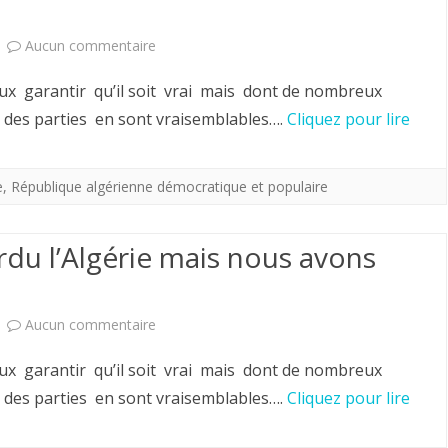
sur
en
la
sur
Aucun commentaire
Algérie
fin
En
x garantir qu’il soit vrai mais dont de nombreux
.
de
1962,
des parties en sont vraisemblables….
Cliquez pour lire
C’est
la
nous
vrai
guerre
avons
e
,
République algérienne démocratique et populaire
qu’ils
d’Algérie
perdu
sont
du l’Algérie mais nous avons
l'Algérie
beaucoup
mais
plus
sur
Aucun commentaire
nous
heureux
En
avons
x garantir qu’il soit vrai mais dont de nombreux
maintenant
1962,
gardé
des parties en sont vraisemblables….
Cliquez pour lire
.
nous
les