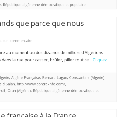
LOL
avons
Algériens.
e
,
République algérienne démocratique et populaire
!
perdu
grands que parce que nous
l’Algérie
mais
sur
Aucun commentaire
nous
Algérie
avons
re au moment ou des dizaines de milliers d’Algériens
:
gardé
dans la rue pour casser, brûler, piller tout ce…
Cliquez
«
les
Ils
Algériens.
lgérie
,
Algérie Française
,
Bernard Lugan
,
Constantine (Algérie)
,
aïd Salah
,
http://www.contre-info.com/
,
ne
roit
,
Oran (Algérie)
,
République algérienne démocratique et
sont
grands
ie française à la France
que