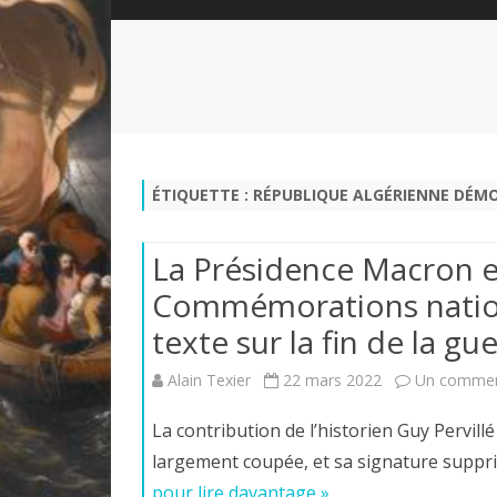
QUI SOMMES-NOUS?
ABÉCÉDAIRE DE LA CHARTE
LE FONDATEUR DE LA CHARTE
QUESTIONS/RÉPONSES
HISTORIQUE DES RENCONTRES
DÉVOTION AU SACRÉ-COEUR
L
NOUS SOUTENIR
LE ROYALISME RÉGENTISME
ÉTIQUETTE :
RÉPUBLIQUE ALGÉRIENNE DÉM
QUIÉTISME?
La Présidence Macron et
Commémorations nation
texte sur la fin de la gu
Alain Texier
22 mars 2022
Un commen
La contribution de l’historien Guy Pervillé 
largement coupée, et sa signature suppr
pour lire davantage »