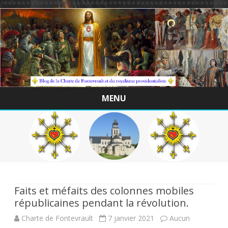
/*************************************************
MENU
Skip
to
content
Faits et méfaits des colonnes mobiles
républicaines pendant la révolution.
Charte de Fontevrault
7 janvier 2021
Aucun