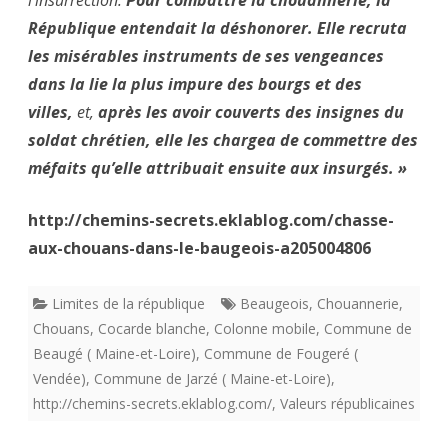
l’insurrection.
Pour combattre la chouannerie, la
République entendait la déshonorer. Elle recruta
les misérables instruments de ses vengeances
dans la lie la plus impure des bourgs et des
villes,
et,
après les avoir couverts des insignes du
soldat chrétien, elle les chargea de commettre des
méfaits qu’elle attribuait ensuite aux insurgés. »
http://chemins-secrets.eklablog.com/chasse-
aux-chouans-dans-le-baugeois-a205004806
Limites de la république
Beaugeois
,
Chouannerie
,
Chouans
,
Cocarde blanche
,
Colonne mobile
,
Commune de
Beaugé ( Maine-et-Loire)
,
Commune de Fougeré (
Vendée)
,
Commune de Jarzé ( Maine-et-Loire)
,
http://chemins-secrets.eklablog.com/
,
Valeurs républicaines