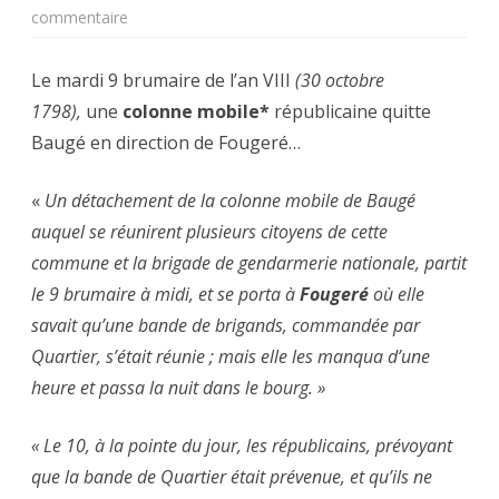
sur
commentaire
Faits
Le mardi 9 brumaire de l’an VIII
(30 octobre
et
1798),
une
colonne mobile*
républicaine quitte
méfaits
Baugé en direction de Fougeré…
des
«
Un détachement de la colonne mobile de Baugé
colonnes
auquel se réunirent plusieurs citoyens de cette
mobiles
commune et la brigade de gendarmerie nationale, partit
républicaines
le 9 brumaire à midi, et se porta à
Fougeré
où elle
savait qu’une bande de brigands, commandée par
pendant
Quartier, s’était réunie ; mais elle les manqua d’une
la
heure et passa la nuit dans le bourg. »
révolution.
« Le 10, à la pointe du jour, les républicains, prévoyant
que la bande de Quartier était prévenue, et qu’ils ne