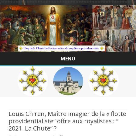
/*************************************************
MENU
Skip
to
content
Louis Chiren, Maître imagier de la « flotte
providentialiste” offre aux royalistes : ”
2021 .La Chute” ?