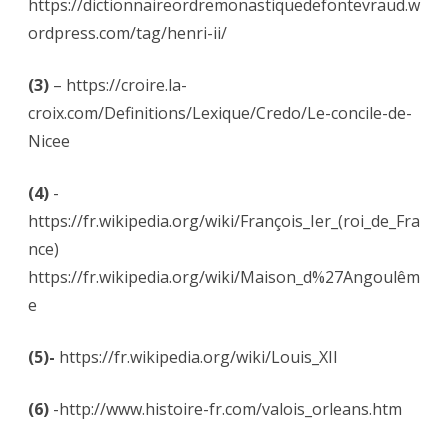
https://dictionnaireordremonastiquedefontevraud.w
ordpress.com/tag/henri-ii/
(3)
– https://croire.la-
croix.com/Definitions/Lexique/Credo/Le-concile-de-
Nicee
(4)
-
https://fr.wikipedia.org/wiki/François_Ier_(roi_de_Fra
nce)
https://fr.wikipedia.org/wiki/Maison_d%27Angoulêm
e
(5)-
https://fr.wikipedia.org/wiki/Louis_XII
(6)
-http://www.histoire-fr.com/valois_orleans.htm