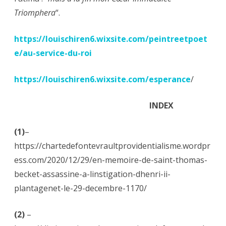
Triomphera
“.
https://louischiren6.wixsite.com/peintreetpoet
e/au-service-du-roi
https://louischiren6.wixsite.com/esperance
/
INDEX
(1)
–
https://chartedefontevraultprovidentialisme.wordpr
ess.com/2020/12/29/en-memoire-de-saint-thomas-
becket-assassine-a-linstigation-dhenri-ii-
plantagenet-le-29-decembre-1170/
(2)
–