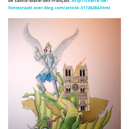
de Sainte-Marie-des-Français.
http://charte-de-
royalistes
fontevrault.over-blog.com/article-31726284.html
:
”
2021
.La
Chute”
?