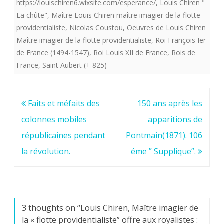
https://louischiren6.wixsite.com/esperance/
,
Louis Chiren "
La chûte"
,
Maître Louis Chiren maître imagier de la flotte
providentialiste
,
Nicolas Coustou
,
Oeuvres de Louis Chiren
Maître imagier de la flotte providentialiste
,
Roi François Ier
de France (1494-1547)
,
Roi Louis XII de France
,
Rois de
France
,
Saint Aubert (+ 825)
Navigation
Faits et méfaits des
150 ans après les
de
colonnes mobiles
apparitions de
l’article
républicaines pendant
Pontmain(1871). 106
la révolution.
éme ” Supplique”.
3 thoughts on “
Louis Chiren, Maître imagier de
la « flotte providentialiste” offre aux royalistes :