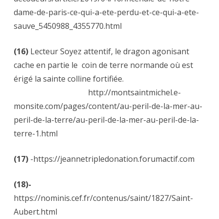
dame-de-paris-ce-qui-a-ete-perdu-et-ce-qui-a-ete-
sauve_5450988_4355770.html
(16)
Lecteur Soyez attentif, le dragon agonisant
cache en partie le coin de terre normande où est
érigé la sainte colline fortifiée.
http://montsaintmichel.e-
monsite.com/pages/content/au-peril-de-la-mer-au-
peril-de-la-terre/au-peril-de-la-mer-au-peril-de-la-
terre-1.html
(17)
-https://jeannetripledonation.forumactif.com
(18)-
https://nominis.cef.fr/contenus/saint/1827/Saint-
Aubert.html