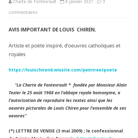
Charte de Fontevrault
8 janvier 2021
3
sur
commentaires
Louis
AVIS IMPORTANT DE LOUIS CHIREN
,
Chiren,
Maître
Artiste et poète inspiré, d’oeuvres catholiques et
royales
imagier
de
https://louischiren6.wixsite.com/peintreetpoete
la
“La Charte de Fontevrault * fondée par Monsieur Alain
«
Texier le 25 août 1988 en l’abbaye royale homonyme, a
flotte
l’autorisation de reproduire les textes ainsi que les
oeuvres picturales de Louis Chiren pour l’ensemble de ses
providentialiste”
oeuvres
”
offre
aux
(*)
LETTRE DE VENISE (3 mai 2009) ; le confessionnal