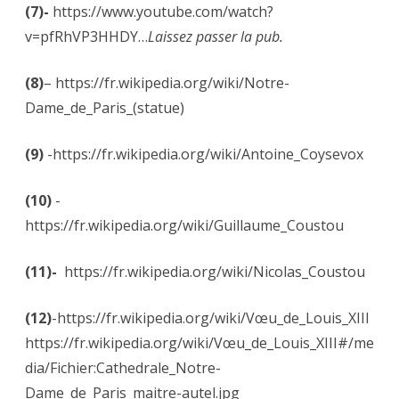
(7)-
https://www.youtube.com/watch?
v=pfRhVP3HHDY…
Laissez passer la pub.
(8)
– https://fr.wikipedia.org/wiki/Notre-
Dame_de_Paris_(statue)
(9)
-https://fr.wikipedia.org/wiki/Antoine_Coysevox
(10)
-
https://fr.wikipedia.org/wiki/Guillaume_Coustou
(11)-
https://fr.wikipedia.org/wiki/Nicolas_Coustou
(12)
-https://fr.wikipedia.org/wiki/Vœu_de_Louis_XIII
https://fr.wikipedia.org/wiki/Vœu_de_Louis_XIII#/me
dia/Fichier:Cathedrale_Notre-
Dame_de_Paris_maitre-autel.jpg