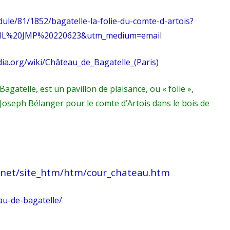
ule/81/1852/bagatelle-la-folie-du-comte-d-artois?
=NL%20JMP%20220623&utm_medium=emai
l
pedia.org/wiki/Château_de_Bagatelle_(Paris)
 Bagatelle
, est un pavillon de plaisance, ou «
folie
»,
-Joseph Bélanger
pour le
comte d’Artois
dans le
bois de
e.net/site_htm/htm/cour_chateau.htm
au-de-bagatelle/