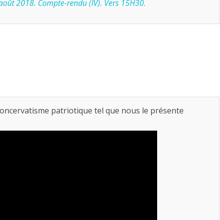
 août 2018. Compte-rendu (IV). Vers 15H30.
u concervatisme patriotique tel que nous le présente