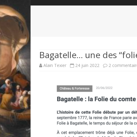
QUI SOMMES-NOUS?
ABÉCÉDAIRE DE LA CHARTE
LE FONDATEUR DE LA CHARTE
QUESTIONS/RÉPONSES
HISTORIQUE DES RENCONTRES
DÉVOTION AU SACRÉ-COEUR
L
NOUS SOUTENIR
LE ROYALISME RÉGENTISME
Bagatelle… une des “foli
QUIÉTISME?
Alain Texier
24 juin 2022
2 commentair