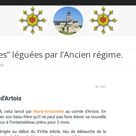
content
THÉME
AUTEUR
’ÉTENDARD
es” léguées par l’Ancien régime.
sur
es
Bagatelle…
une
des
“folies”
léguées
par