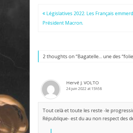
Navigation
Législatives 2022. Les Français emmerd
de
Président Macron.
l’article
2 thoughts on “
Bagatelle… une des “folie
Hervé J. VOLTO
24 juin 2022 at 15h58
Tout celà et toute les reste -le progress
République- est du au non respect des 