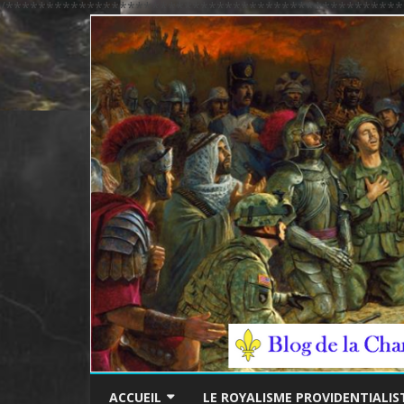
/*************************************************
ACCUEIL
LE ROYALISME PROVIDENTIALIS