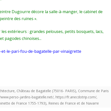
peintre Dugourre décore la salle-à-manger, le cabinet de
 peintre des ruines ».
les extérieurs : grandes pelouses, petits bosquets, lacs,
 et pagodes chinoises.
..
-et-le-pari-fou-de-bagatelle-par-vinaigrette
chitecture
,
Château de Bagatelle (75016- PARIS)
,
Commune de Paris
//www.perso-jardins-bagatelle.net/
,
https://fr.anecdotrip.com/
,
oinette de France 1755-1793)
,
Reines de France et de Navarre