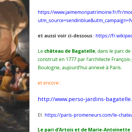
https://www.jaimemonpatrimoine.fr/fr/mod
utm_source=sendinblue&utm_campaign
et aussi voir ci-dessous
: https://fr.wiki
Le
château de Bagatelle
, dans le
parc de
construit en
1777
par l’architecte
François
Boulogne
, aujourd’hui annexé à
Paris
.
et encore :
http://www.perso-jardins-bagatell
Et
https://paris-promeneurs.com/le-chate
Le pari d’Artois et de Marie-Antoinette