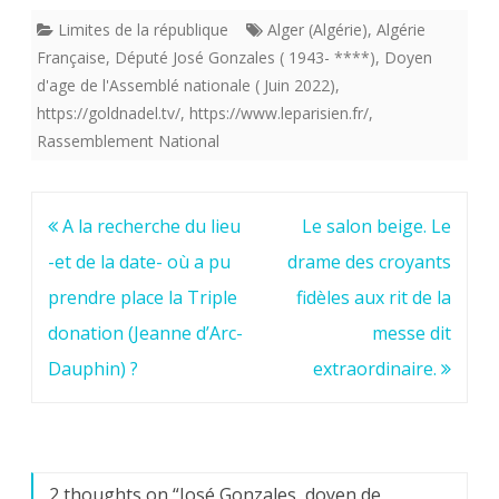
Limites de la république
Alger (Algérie)
,
Algérie
Française
,
Député José Gonzales ( 1943- ****)
,
Doyen
d'age de l'Assemblé nationale ( Juin 2022)
,
https://goldnadel.tv/
,
https://www.leparisien.fr/
,
Rassemblement National
Navigation
A la recherche du lieu
Le salon beige. Le
de
-et de la date- où a pu
drame des croyants
l’article
prendre place la Triple
fidèles aux rit de la
donation (Jeanne d’Arc-
messe dit
Dauphin) ?
extraordinaire.
2 thoughts on “
José Gonzales, doyen de