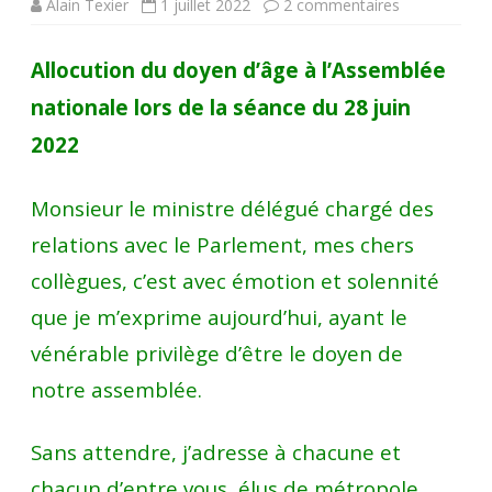
sur
Alain Texier
1 juillet 2022
2 commentaires
José
Allocution du doyen d’âge à l’Assemblée
Gonzales,
nationale lors de la séance du 28 juin
doyen
2022
de
l’Assemblé
Monsieur le ministre délégué chargé des
nationale
relations avec le Parlement, mes chers
cloué
collègues, c’est avec émotion et solennité
au
que je m’exprime aujourd’hui, ayant le
pilori
vénérable privilège d’être le doyen de
notre assemblée.
pour
avoir
Sans attendre, j’adresse à chacune et
dit
chacun d’entre vous, élus de métropole,