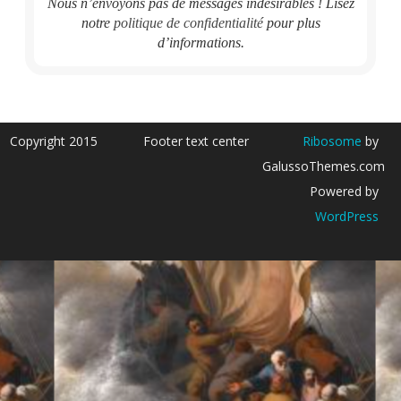
Nous n’envoyons pas de messages indésirables ! Lisez
notre
politique de confidentialité
pour plus
d’informations.
Copyright 2015
Footer text center
Ribosome
by
GalussoThemes.com
Powered by
WordPress