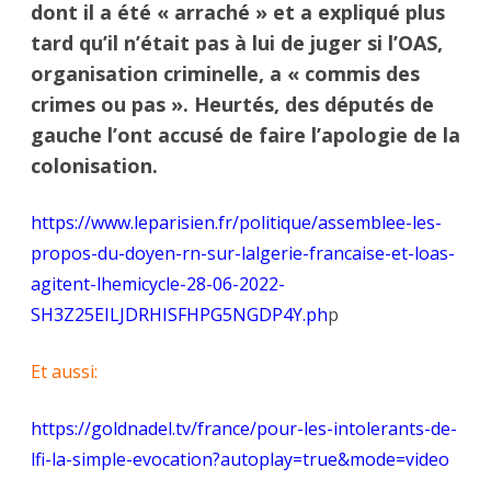
dont il a été « arraché » et a expliqué plus
tard qu’il n’était pas à lui de juger si l’OAS,
organisation criminelle, a « commis des
crimes ou pas ». Heurtés, des députés de
gauche l’ont accusé de faire l’apologie de la
colonisation.
https://www.leparisien.fr/politique/assemblee-les-
propos-du-doyen-rn-sur-lalgerie-francaise-et-loas-
agitent-lhemicycle-28-06-2022-
SH3Z25EILJDRHISFHPG5NGDP4Y.ph
p
Et aussi:
https://goldnadel.tv/france/pour-les-intolerants-de-
lfi-la-simple-evocation?autoplay=true&mode=video