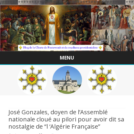
/*************************************************
MENU
Skip
to
content
José Gonzales, doyen de l’Assemblé
nationale cloué au pilori pour avoir dit sa
nostalgie de “l ‘Algérie Française”