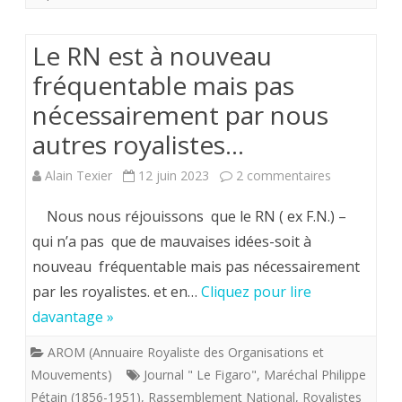
puis
Le RN est à nouveau
28
fréquentable mais pas
juin
nécessairement par nous
2024
autres royalistes…
.
sur
Alain Texier
12 juin 2023
2 commentaires
La
Le
descente
Nous nous réjouissons que le RN ( ex F.N.) –
RN
qui n’a pas que de mauvaises idées-soit à
aux
nouveau fréquentable mais pas nécessairement
est
enfers
par les royalistes. et en…
Cliquez pour lire
à
des
davantage »
nouveau
macroniste
AROM (Annuaire Royaliste des Organisations et
fréquentabl
d’ensemble
Mouvements)
Journal " Le Figaro"
,
Maréchal Philippe
mais
Pétain (1856-1951)
,
Rassemblement National
,
Royalistes
sans