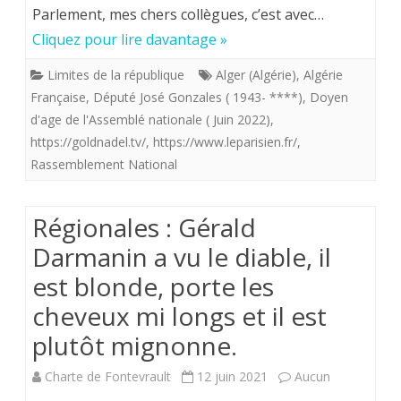
Parlement, mes chers collègues, c’est avec…
de
Cliquez pour lire davantage »
l’Assemblé
Limites de la république
Alger (Algérie)
,
Algérie
nationale
Française
,
Député José Gonzales ( 1943- ****)
,
Doyen
cloué
d'age de l'Assemblé nationale ( Juin 2022)
,
https://goldnadel.tv/
,
https://www.leparisien.fr/
,
au
Rassemblement National
pilori
pour
Régionales : Gérald
avoir
Darmanin a vu le diable, il
dit
est blonde, porte les
sa
cheveux mi longs et il est
nostalgie
plutôt mignonne.
de
Charte de Fontevrault
12 juin 2021
Aucun
“l