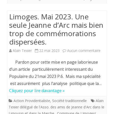
pas
que
Limoges. Mai 2023. Une
nécessaire
le
seule Jeanne d’Arc mais bien
par
RN
trop de commémorations
nous
accéde
dispersées.
autres
(encore)
sur
Alain Texier
22 mai 2023
Aucun commentaire
royalistes…
au
Limoges
paradis.
Pardon pour cette mise en page laborieuse
Mai
d’un article particulièrement interessant du
Populaire du 21mai 2023 P.6. Mais ma spécialité
2023.
est assurément plus l’analyse politique que la…
Une
Cliquez pour lire davantage »
seule
Action Providentialiste
,
Société traditionnelle
Alain
Jeanne
Texier délégué de l'Asso. des amis de Jeanne d'Arc dans le
d’Arc
Limousin et dans la Marche.
,
Commune de LImoges(