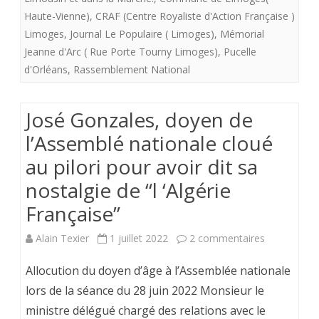
Haute-Vienne)
,
CRAF (Centre Royaliste d'Action Française )
mais
Limoges
,
Journal Le Populaire ( Limoges)
,
Mémorial
bien
Jeanne d'Arc ( Rue Porte Tourny Limoges)
,
Pucelle
d'Orléans
,
Rassemblement National
trop
de
José Gonzales, doyen de
commém
l’Assemblé nationale cloué
dispersé
au pilori pour avoir dit sa
nostalgie de “l ‘Algérie
Française”
sur
Alain Texier
1 juillet 2022
2 commentaires
José
Allocution du doyen d’âge à l’Assemblée nationale
Gonzales,
lors de la séance du 28 juin 2022 Monsieur le
ministre délégué chargé des relations avec le
doyen