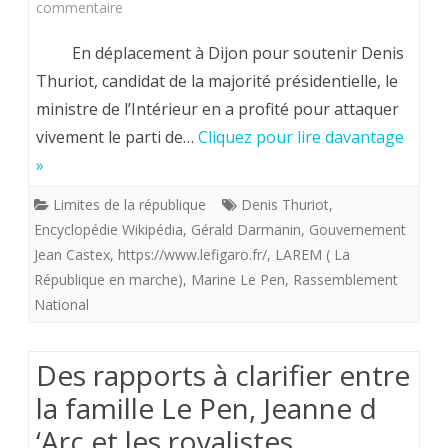
sur
commentaire
‘Algérie
Régionales
En déplacement à Dijon pour soutenir Denis
Française”
:
Thuriot, candidat de la majorité présidentielle, le
ministre de l’Intérieur en a profité pour attaquer
Gérald
vivement le parti de…
Cliquez pour lire davantage
Darmanin
»
a
Limites de la république
Denis Thuriot
,
vu
Encyclopédie Wikipédia
,
Gérald Darmanin
,
Gouvernement
le
Jean Castex
,
https://www.lefigaro.fr/
,
LAREM ( La
République en marche)
,
Marine Le Pen
,
Rassemblement
diable,
National
il
est
Des rapports à clarifier entre
blonde,
la famille Le Pen, Jeanne d
porte
‘Arc et les royalistes.