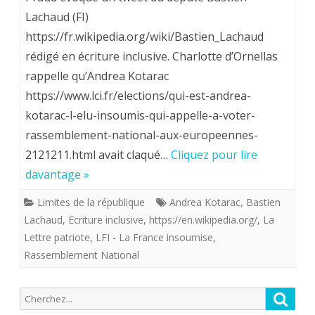
Lachaud (FI)
les
https://fr.wikipedia.org/wiki/Bastien_Lachaud
hystériques
rédigé en écriture inclusive. Charlotte d’Ornellas
de
rappelle qu’Andrea Kotarac
l’écriture
https://www.lci.fr/elections/qui-est-andrea-
kotarac-l-elu-insoumis-qui-appelle-a-voter-
inclusive
rassemblement-national-aux-europeennes-
?
2121211.html avait claqué…
Cliquez pour lire
Pas
davantage »
bien
Limites de la république
Andrea Kotarac
,
Bastien
.
Lachaud
,
Ecriture inclusive
,
https://en.wikipedia.org/
,
La
Lettre patriote
,
LFI - La France insoumise
,
Rassemblement National
Recherche
Reche
pour: