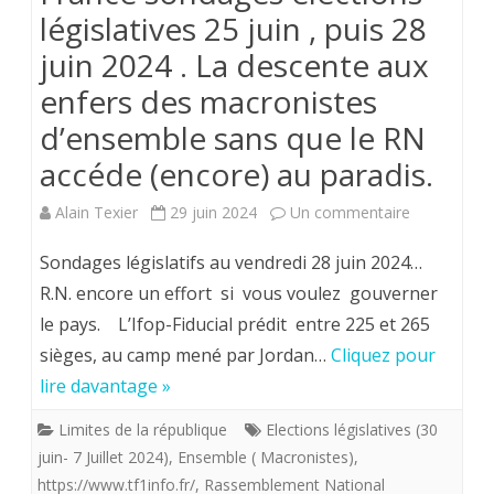
législatives 25 juin , puis 28
juin 2024 . La descente aux
enfers des macronistes
d’ensemble sans que le RN
accéde (encore) au paradis.
sur
Alain Texier
29 juin 2024
Un commentaire
France
Sondages législatifs au vendredi 28 juin 2024…
sondages
R.N. encore un effort si vous voulez gouverner
le pays. L’Ifop-Fiducial prédit entre 225 et 265
élections
sièges, au camp mené par Jordan…
Cliquez pour
législatives
lire davantage »
25
Limites de la république
Elections législatives (30
juin
juin- 7 Juillet 2024)
,
Ensemble ( Macronistes)
,
,
https://www.tf1info.fr/
,
Rassemblement National