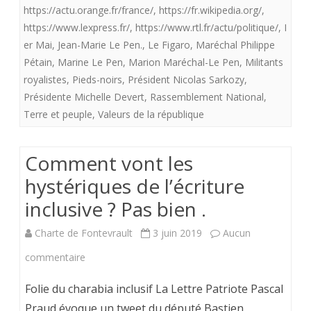
https://actu.orange.fr/france/
,
https://fr.wikipedia.org/
,
‘Arc
https://www.lexpress.fr/
,
https://www.rtl.fr/actu/politique/
,
I
er Mai
,
Jean-Marie Le Pen.
,
Le Figaro
,
Maréchal Philippe
et
Pétain
,
Marine Le Pen
,
Marion Maréchal-Le Pen
,
Militants
les
royalistes
,
Pieds-noirs
,
Président Nicolas Sarkozy
,
royalistes.
Présidente Michelle Devert
,
Rassemblement National
,
Terre et peuple
,
Valeurs de la république
Comment vont les
hystériques de l’écriture
inclusive ? Pas bien .
Charte de Fontevrault
3 juin 2019
Aucun
sur
commentaire
Comment
Folie du charabia inclusif La Lettre Patriote Pascal
vont
Praud évoque un tweet du député Bastien