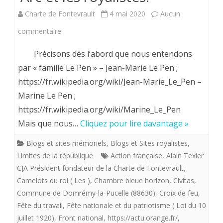
les
Charte de Fontevrault
4 mai 2020
Aucun
cheveux
sur
commentaire
mi
Des
Précisons dés l‘abord que nous entendons
longs
rapports
par « famille Le Pen » – Jean-Marie Le Pen ;
et
https://fr.wikipedia.org/wiki/Jean-Marie_Le_Pen –
à
il
Marine Le Pen ;
clarifier
https://fr.wikipedia.org/wiki/Marine_Le_Pen
est
entre
Mais que nous…
Cliquez pour lire davantage »
plutôt
la
Blogs et sites mémoriels
,
Blogs et Sites royalistes
,
mignonne.
famille
Limites de la république
Action française
,
Alain Texier
CJA Président fondateur de la Charte de Fontevrault
,
Le
Camelots du roi ( Les )
,
Chambre bleue horizon
,
Civitas
,
Pen,
Commune de Domrémy-la-Pucelle (88630)
,
Croix de feu
,
Jeanne
Fête du travail
,
Fête nationale et du patriotisme ( Loi du 10
juillet 1920)
,
Front national
,
https://actu.orange.fr/
,
d