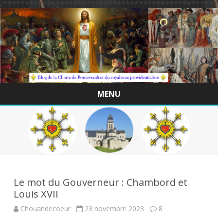
/*************************************************
MENU
Skip
to
content
Le mot du Gouverneur : Chambord et
Louis XVII
Chouandecoeur
23 novembre 2023
8