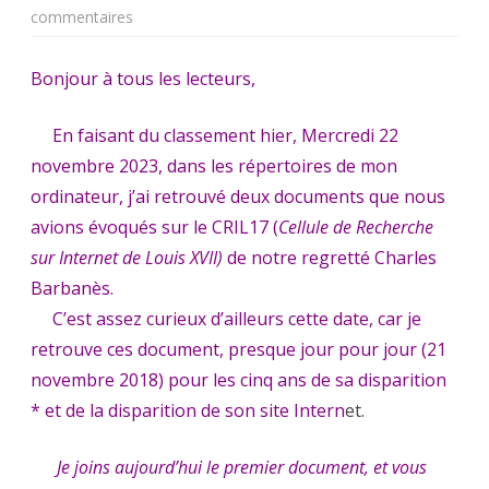
sur
commentaires
Le
Bonjour à tous les lecteurs,
mot
du
En faisant du classement hier, Mercredi 22
novembre 2023, dans les répertoires de mon
Gouverneur
ordinateur, j’ai retrouvé deux documents que nous
:
avions évoqués sur le CRIL17 (
Cellule de Recherche
Chambord
sur Internet de Louis XVII)
de notre regretté Charles
et
Barbanès.
C’est assez curieux d’ailleurs cette date, car je
Louis
retrouve ces document, presque jour pour jour (21
XVII
novembre 2018) pour les cinq ans de sa disparition
* et de la disparition de son site Intern
et.
Je joins aujourd’hui le premier document, et vous