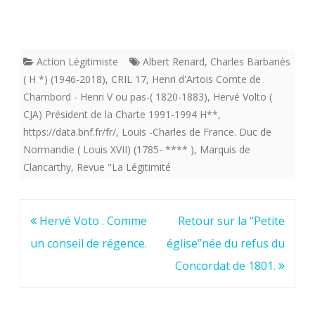
Action Légitimiste
Albert Renard
,
Charles Barbanès
( H *) (1946-2018)
,
CRIL 17
,
Henri d'Artois Comte de
Chambord - Henri V ou pas-( 1820-1883)
,
Hervé Volto (
CJA) Président de la Charte 1991-1994 H**
,
https://data.bnf.fr/fr/
,
Louis -Charles de France. Duc de
Normandie ( Louis XVII) (1785- **** )
,
Marquis de
Clancarthy
,
Revue "La Légitimité
Navigation
Hervé Voto . Comme
Retour sur la “Petite
de
un conseil de régence.
église”née du refus du
l’article
Concordat de 1801.