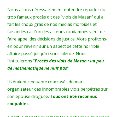
Viols
Nous allons nécessairement entendre reparler du
dits
trop fameux procès dit des “viols de Mazan” qui a
de
fait les choux gras de nos médias morbides et
Mazan.
faisandés car l’un des acteurs condamnés vient de
faire appel des décisions de justice. Alors profitons-
A
en pour revenir sur un aspect de cette horrible
propos
affaire passé jusqu’ici sous silence. Nous
de
l’intitulerons “
Procès des viols de Mazan : un peu
l’origine
de mathématique ne nuit pas
“.
éthnique
Ils étaient cinquante coaccusés du mari
d’une
organisateur des innombrables viols perpétrés sur
partie
son épouse droguée.
Tous ont été reconnus
coupables.
des
condamnés.