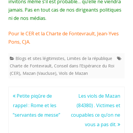
invitons même s’il est probable… qu’elle ne viendra
jamais. Pas en tout cas de nos dirigeants politiques
ni de nos médias.
Pour le CER et la Charte de Fontevrault, Jean-Yves
Pons, CJA.
Blogs et sites légitimistes
,
Limites de la république
Charte de Fontevrault
,
Conseil dans l’Espérance du Roi
(CER)
,
Mazan (Vaucluse)
,
Viols de Mazan
Navigation
Petite piqûre de
Les viols de Mazan
de
rappel : Rome et les
(84380) . Victimes et
l’article
“servantes de messe”
coupables ce qu’on ne
vous a pas dit.