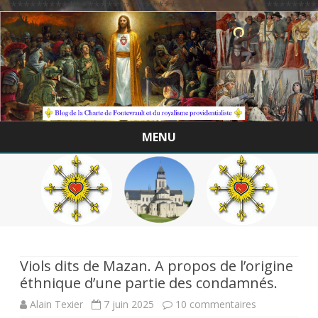
/*************************************************
MENU
Skip
to
content
Viols dits de Mazan. A propos de l’origine
éthnique d’une partie des condamnés.
sur
Alain Texier
7 juin 2025
10 commentaires