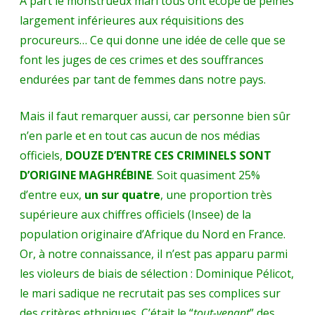
A part le monstrueux mari tous ont écopé de peines
largement inférieures aux réquisitions des
procureurs… Ce qui donne une idée de celle que se
font les juges de ces crimes et des souffrances
endurées par tant de femmes dans notre pays.
Mais il faut remarquer aussi, car personne bien sûr
n’en parle et en tout cas aucun de nos médias
officiels,
DOUZE D’ENTRE CES CRIMINELS SONT
D’ORIGINE MAGHRÉBINE
. Soit quasiment 25%
d’entre eux,
un sur quatre
, une proportion très
supérieure aux chiffres officiels (Insee) de la
population originaire d’Afrique du Nord en France.
Or, à notre connaissance, il n’est pas apparu parmi
les violeurs de biais de sélection : Dominique Pélicot,
le mari sadique ne recrutait pas ses complices sur
des critères ethniques. C’était le “
tout-venant
” des