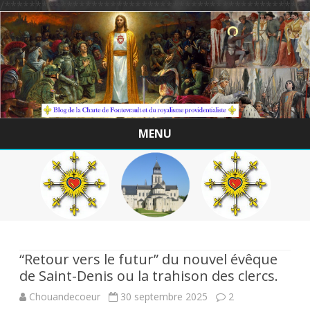
/*************************************************
MENU
Skip
to
content
“Retour vers le futur” du nouvel évêque
de Saint-Denis ou la trahison des clercs.
Chouandecoeur
30 septembre 2025
2