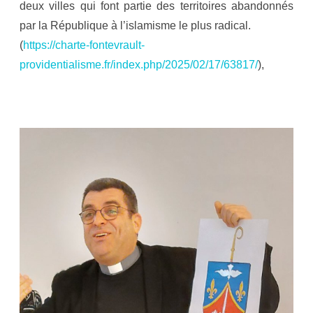
deux villes qui font partie des territoires abandonnés
des
par la République à l’islamisme le plus radical.
clercs.
(
https://charte-fontevrault-
providentialisme.fr/index.php/2025/02/17/63817/
),