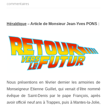
sur
commentaires
“Retour
vers
Héraldique
– Article de Monsieur Jean-Yves PONS :
le
futur”
du nouvel
évêque
de
Saint-
Denis
Nous présentions en février dernier les armoiries de
ou
Monseigneur Etienne Guillet, qui venait d’être nommé
la
évêque de Saint-Denis par le pape François, après
avoir officié neuf ans à Trappes, puis à Mantes-la-Jolie,
trahison