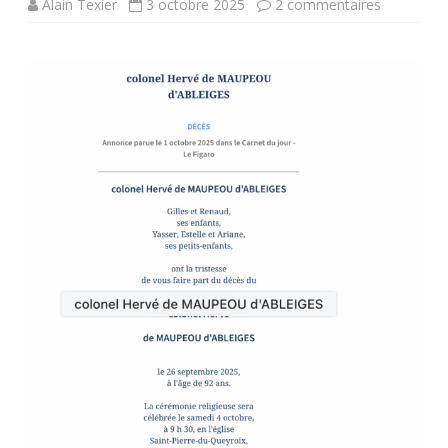
sur
Alain Texier
3 octobre 2025
2 commentaires
Rappel
à
Dieu
du
Colonel
Hervé
de
Maupeou
d’Ableiges
le
vendredi
26