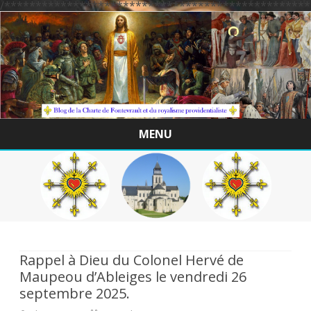
/*************************************************
MENU
Skip
to
content
Rappel à Dieu du Colonel Hervé de
Maupeou d’Ableiges le vendredi 26
septembre 2025.