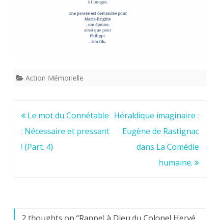
septembr
2025.
Action Mémorielle
Navigation
Le mot du Connétable
Héraldique imaginaire :
de
: Nécessaire et pressant
Eugène de Rastignac
l’article
! (Part. 4)
dans La Comédie
humaine.
2 thoughts on “
Rappel à Dieu du Colonel Hervé