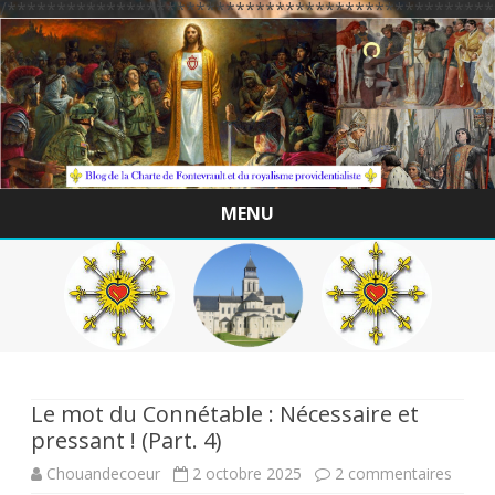
/*************************************************
MENU
Skip
to
content
Le mot du Connétable : Nécessaire et
pressant ! (Part. 4)
sur
Chouandecoeur
2 octobre 2025
2 commentaires