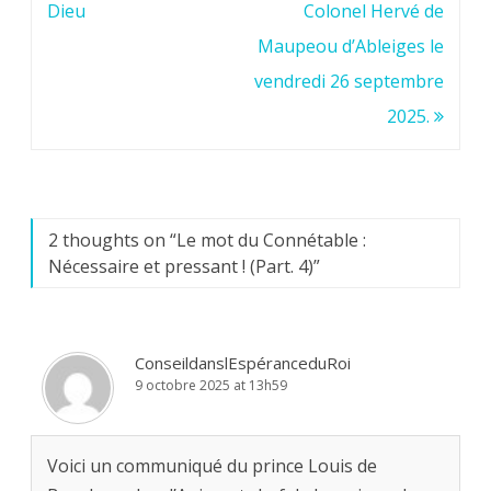
de
Dieu
Colonel Hervé de
l’article
Maupeou d’Ableiges le
vendredi 26 septembre
2025.
2 thoughts on “
Le mot du Connétable :
Nécessaire et pressant ! (Part. 4)
”
ConseildanslEspéranceduRoi
9 octobre 2025 at 13h59
Voici un communiqué du prince Louis de