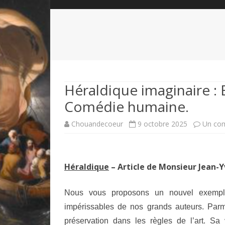
QUI SOMMES-NOUS?
ABÉCÉDAIRE DE LA CHARTE
LE FONDATEUR DE LA CHARTE
QUESTIONS/RÉPONSES
HISTORIQUE DES RENCONTRES
DÉVOTION AU SACRÉ-COEUR
L
NOUS SOUTENIR
LE ROYALISME RÉGENTISME
Héraldique imaginaire :
Comédie humaine.
QUIÉTISME?
Chouandecoeur
9 octobre 2025
Un co
Héraldique
– Article de Monsieur Jean-Y
Nous vous proposons un nouvel exemple
impérissables de nos grands auteurs. Parm
préservation dans les règles de l’art. 