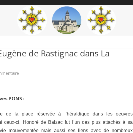
content
THÉME
AUTEUR
’ÉTENDARD
 Eugène de Rastignac dans La
sur
mmentaire
Héraldique
imaginaire
ves PONS :
:
 de la place réservée à l’héraldique dans les oeuvres
Eugène
i ceux-ci, Honoré de Balzac fut l’un des plus attachés à sa
de
Sa vie mouvementée mais aussi ses liens avec de nombreux