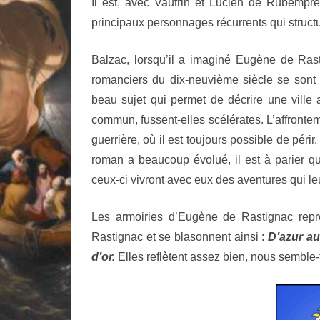
Il est, avec Vautrin et Lucien de Rubempré 
principaux personnages récurrents qui struc
Balzac, lorsqu’il a imaginé Eugène de Rast
romanciers du dix-neuvième siècle se sont 
beau sujet qui permet de décrire une ville
commun, fussent-elles scélérates. L’affront
guerrière, où il est toujours possible de péri
roman a beaucoup évolué, il est à parier q
ceux-ci vivront avec eux des aventures qui l
Les armoiries d’Eugène de Rastignac repre
Rastignac et se blasonnent ainsi :
D’azur au
d’or.
Elles reflètent assez bien, nous semble