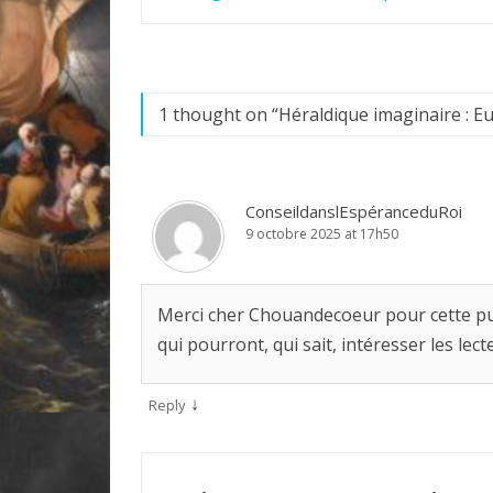
l’article
1 thought on “
Héraldique imaginaire : 
ConseildanslEspéranceduRoi
9 octobre 2025 at 17h50
Merci cher Chouandecoeur pour cette pub
qui pourront, qui sait, intéresser les lec
↓
Reply