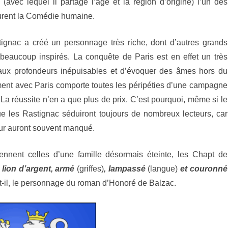
(avec lequel il partage l’âge et la région d’origine) l’un des
turent la Comédie humaine.
ignac a créé un personnage très riche, dont d’autres grands
beaucoup inspirés. La conquête de Paris est en effet un très
 aux profondeurs inépuisables et d’évoquer des âmes hors du
ement avec Paris comporte toutes les péripéties d’une campagne
r. La réussite n’en a que plus de prix. C’est pourquoi, même si le
ue les Rastignac séduiront toujours de nombreux lecteurs, car
eur auront souvent manqué.
nnent celles d’une famille désormais éteinte, les Chapt de
 lion d’argent, armé
(griffes)
, lampassé
(langue)
et couronné
-t-il, le personnage du roman d’Honoré de Balzac.