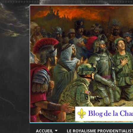
/*************************************************
ACCUEIL
LE ROYALISME PROVIDENTIALIS