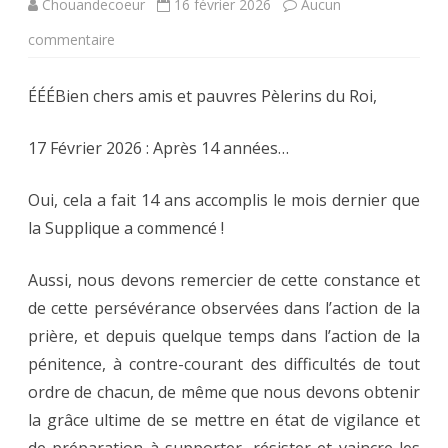
Chouandecoeur
16 février 2026
Aucun
sur
commentaire
167ème
ÉÉÉBien chers amis et pauvres Pèlerins du Roi,
Supplique
mensuelle
17 Février 2026 : Après 14 années…
à
Oui, cela a fait 14 ans accomplis le mois dernier que
Dieu
la Supplique a commencé !
pour
Aussi, nous devons remercier de cette constance et
le
de cette persévérance observées dans l’action de la
retour
prière, et depuis quelque temps dans l’action de la
du
pénitence, à contre-courant des difficultés de tout
Roi,
ordre de chacun, de même que nous devons obtenir
la grâce ultime de se mettre en état de vigilance et
à