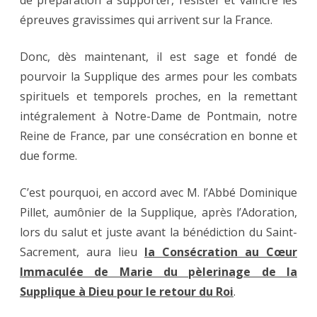
de préparation à supporter, résister et vaincre les
Pontmain
épreuves gravissimes qui arrivent sur la France.
:
Donc, dès maintenant, il est sage et fondé de
MARDI
pourvoir la Supplique des armes pour les combats
17
spirituels et temporels proches, en la remettant
FÉVRIER
intégralement à Notre-Dame de Pontmain, notre
2026.
Reine de France, par une consécration en bonne et
due forme.
C’est pourquoi, en accord avec M. l’Abbé Dominique
Pillet, aumônier de la Supplique, après l’Adoration,
lors du salut et juste avant la bénédiction du Saint-
Sacrement, aura lieu
la Consécration au Cœur
Immaculée de Marie du pèlerinage de la
Supplique à Dieu pour le retour du Roi
.