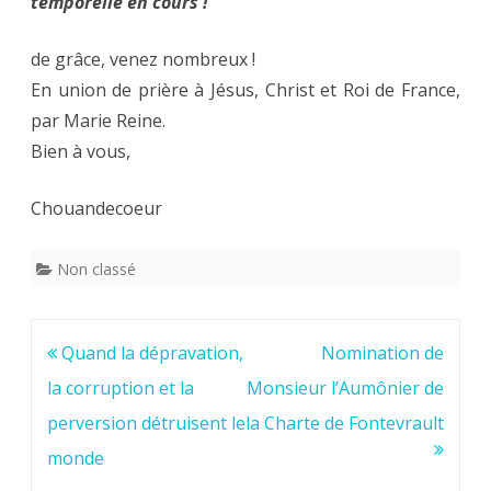
temporelle en cours !
de grâce, venez nombreux !
En union de prière à Jésus, Christ et Roi de France,
par Marie Reine.
Bien à vous,
Chouandecoeur
Non classé
Navigation
Quand la dépravation,
Nomination de
de
la corruption et la
Monsieur l’Aumônier de
l’article
perversion détruisent le
la Charte de Fontevrault
monde