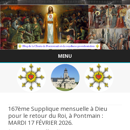
/*************************************************
MENU
Skip
to
content
167ème Supplique mensuelle à Dieu
pour le retour du Roi, à Pontmain :
MARDI 17 FÉVRIER 2026.